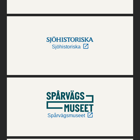
Sjöhistoriska
Spårvägsmuseet