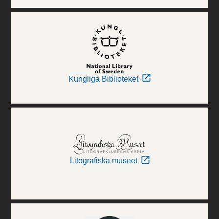
Kungliga Biblioteket
Litografiska museet