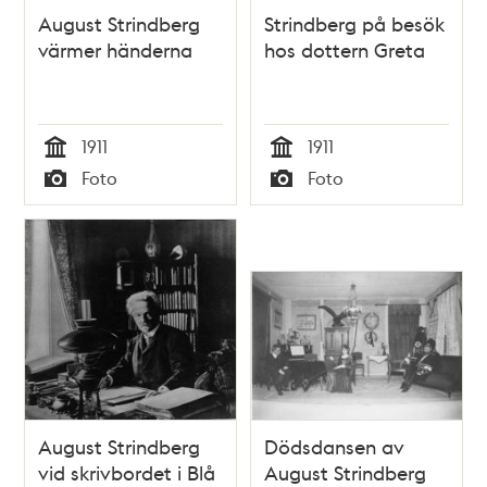
August Strindberg
Strindberg på besök
värmer händerna
hos dottern Greta
1911
1911
Tid
Tid
Foto
Foto
Typ
Typ
August Strindberg
Dödsdansen av
vid skrivbordet i Blå
August Strindberg