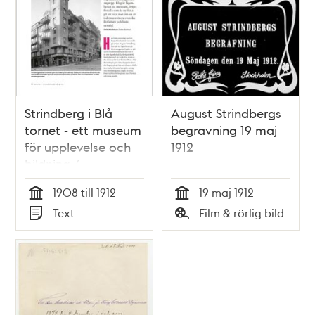
Strindberg i Blå
August Strindbergs
tornet - ett museum
begravning 19 maj
för upplevelse och
1912
bildning /
artikelförfattare:
1908 till 1912
19 maj 1912
Stefan Bohman
Tid
Tid
Text
Film & rörlig bild
Typ
Typ