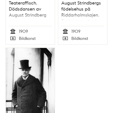
Teateraffisch.
August Strindbergs
Dödsdansen av
födelsehus på
August Strindberg
Riddarholmskajen.
Teckning av Axel
Strindberg 1909.
1909
1909
Tid
Tid
Bildkonst
Bildkonst
Typ
Typ