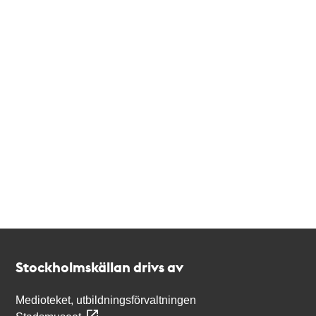
Kontakt
Stockholmskällan
Stockholmskällan drivs av
Medioteket, utbildningsförvaltningen