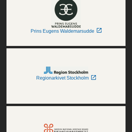
Prins Eugens Waldemarsudde
Regionarkivet Stockholm