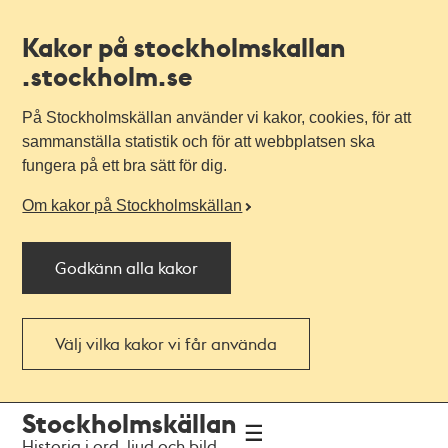
Kakor på stockholmskallan
.stockholm.se
På Stockholmskällan använder vi kakor, cookies, för att
sammanställa statistik och för att webbplatsen ska
fungera på ett bra sätt för dig.
Om kakor på Stockholmskällan
Godkänn alla kakor
Välj vilka kakor vi får använda
Till
Till
Stockholmskällan
navigationen
huvudinnehållet
Historia i ord, ljud och bild