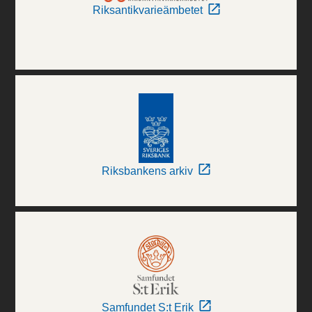
Riksantikvarieämbetet
Riksbankens arkiv
Samfundet S:t Erik