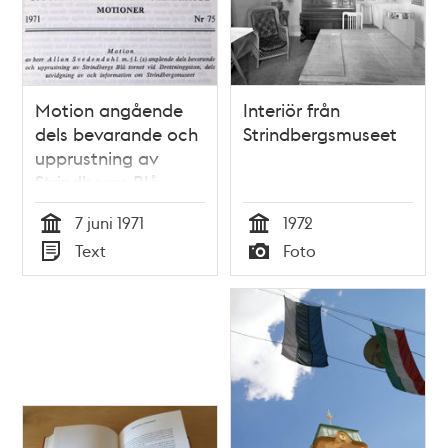
Motion angående
Interiör från
dels bevarande och
Strindbergsmuseet
upprustning av
Strindbergs Blå
tornet, dels
7 juni 1971
1972
utvidgning av och
Tid
Tid
Text
Foto
information om
Typ
Typ
Strindbergsmuseet –
Stadsfullmäktige
1971