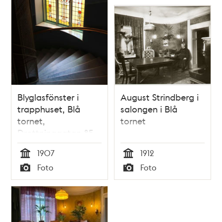
Blyglasfönster i
August Strindberg i
trapphuset, Blå
salongen i Blå
tornet,
tornet
Drottninggatan 85.
1907
1912
Tid
Tid
Foto
Foto
Typ
Typ