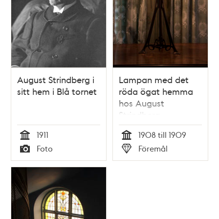
August Strindberg i
Lampan med det
sitt hem i Blå tornet
röda ögat hemma
hos August
Strindberg
1911
1908 till 1909
Tid
Tid
Foto
Föremål
Typ
Typ