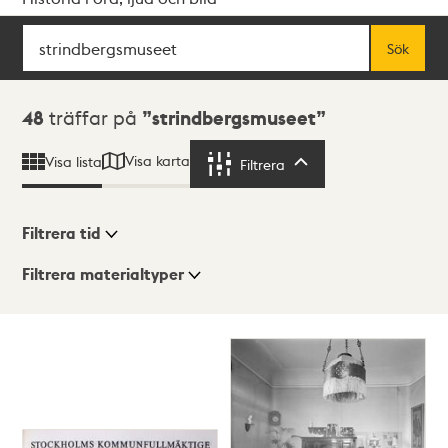
Sök
Fritextsök
Sök
Sökresultat
48
träffar på
strindbergsmuseet
Visa karta
Visa lista
Filtrera
Filtrera
Filtrera tid
Filtrera materialtyper
Visningsläge
Totalt
48
träffar
Lista
Karta