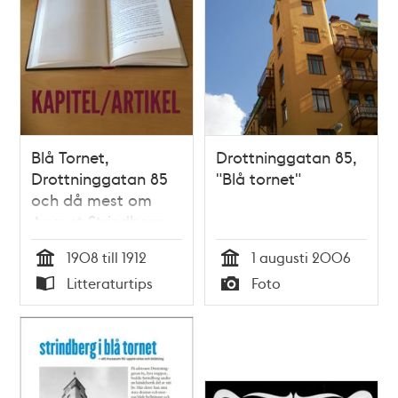
Blå Tornet,
Drottninggatan 85,
Drottninggatan 85
"Blå tornet"
och då mest om
August Strindberg
och hans tid i huset
1908 till 1912
1 augusti 2006
/ Meg Egeland
Tid
Tid
Litteraturtips
Foto
Typ
Typ