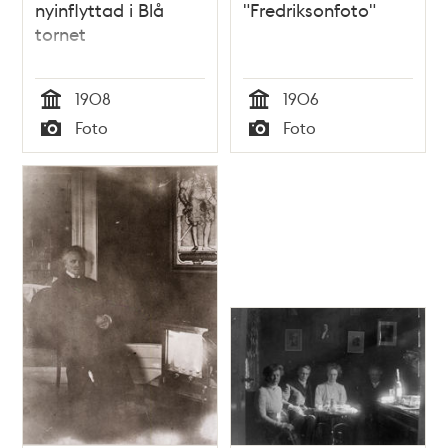
nyinflyttad i Blå
"Fredriksonfoto"
tornet
1908
1906
Tid
Tid
Foto
Foto
Typ
Typ