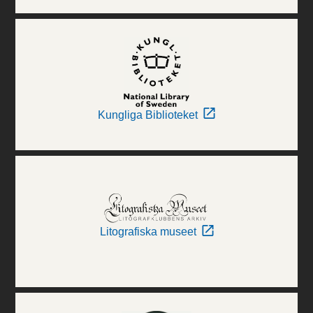
Kungliga Biblioteket
Litografiska museet