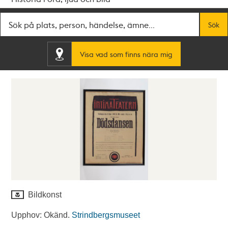
Fritextsök
Sök
Visa vad som finns nära mig
Bildkonst
Upphov: Okänd.
Strindbergsmuseet