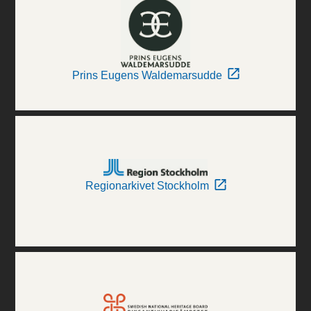
Prins Eugens Waldemarsudde
Regionarkivet Stockholm