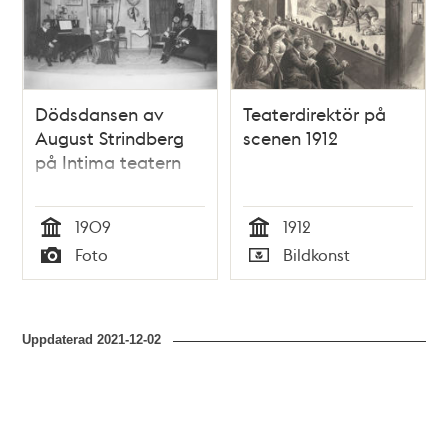
och
teman
Dödsdansen av
Teaterdirektör på
August Strindberg
scenen 1912
på Intima teatern
1909
1912
Tid
Tid
Foto
Bildkonst
Typ
Typ
Uppdaterad
2021-12-02