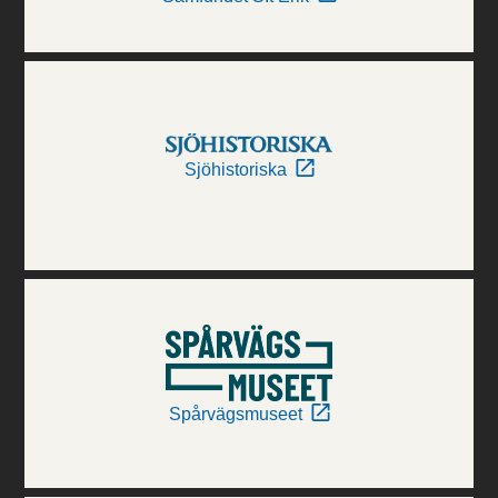
Sjöhistoriska
Spårvägsmuseet