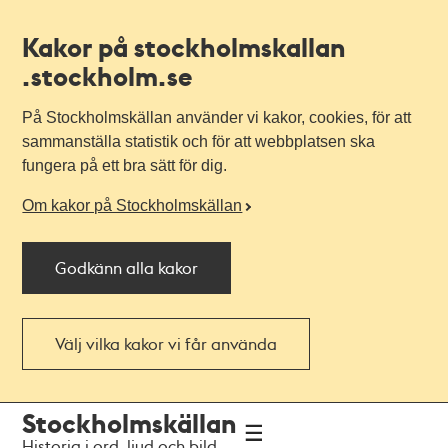
Kakor på stockholmskallan
.stockholm.se
På Stockholmskällan använder vi kakor, cookies, för att
sammanställa statistik och för att webbplatsen ska
fungera på ett bra sätt för dig.
Om kakor på Stockholmskällan
Godkänn alla kakor
Välj vilka kakor vi får använda
Till
Till
Stockholmskällan
navigationen
huvudinnehållet
Historia i ord, ljud och bild