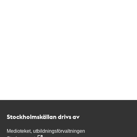
Kontakt
Stockholmskällan
Stockholmskällan drivs av
Medioteket, utbildningsförvaltningen