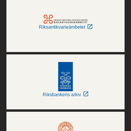
Riksantikvarieämbetet
Riksbankens arkiv