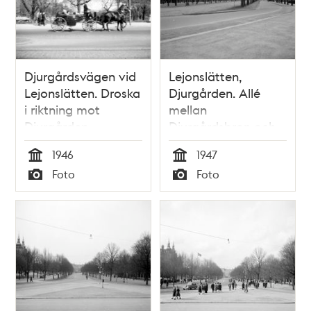
Djurgårdsvägen vid
Lejonslätten,
Lejonslätten. Droska
Djurgården. Allé
i riktning mot
mellan
Djurgården
Djurgårdsbron och
Skansen
1946
1947
Tid
Tid
Foto
Foto
Typ
Typ