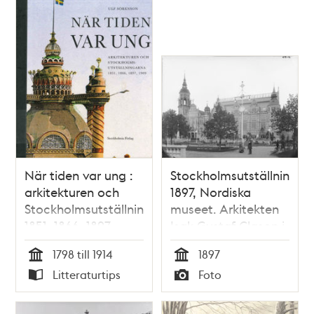
När tiden var ung :
Stockholmsutställningen
arkitekturen och
1897, Nordiska
Stockholmsutställningarna
museet. Arkitekten
1851, 1866, 1897,
Isak Gustaf Clason i
1909 / Ulf Sörenson
förgrunden
1798 till 1914
1897
Tid
Tid
Litteraturtips
Foto
Typ
Typ