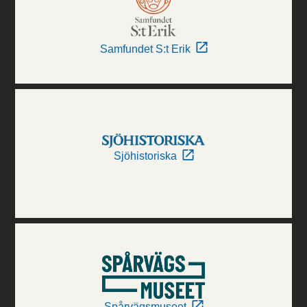
Samfundet S:t Erik
Sjöhistoriska
Spårvägsmuseet