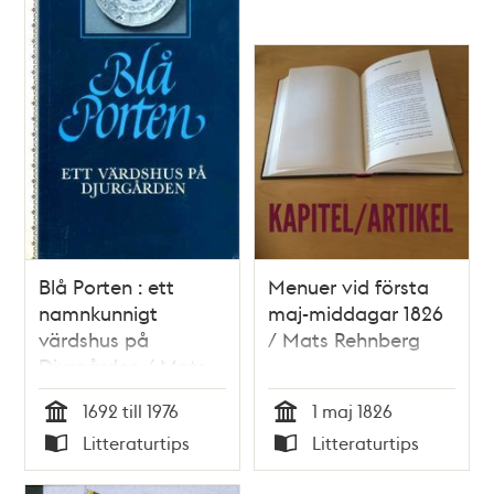
Blå Porten : ett
Menuer vid första
namnkunnigt
maj-middagar 1826
värdshus på
/ Mats Rehnberg
Djurgården / Mats
Rehnberg
1692 till 1976
1 maj 1826
Tid
Tid
Litteraturtips
Litteraturtips
Typ
Typ