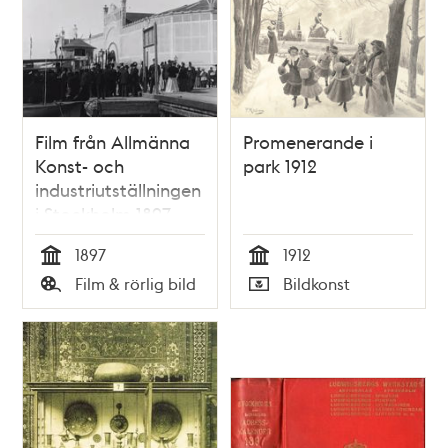
Film från Allmänna
Promenerande i
Konst- och
park 1912
industriutställningen
i Stockholm 1897
(Jubileumsutställningen)
1897
1912
Tid
Tid
Film & rörlig bild
Bildkonst
Typ
Typ