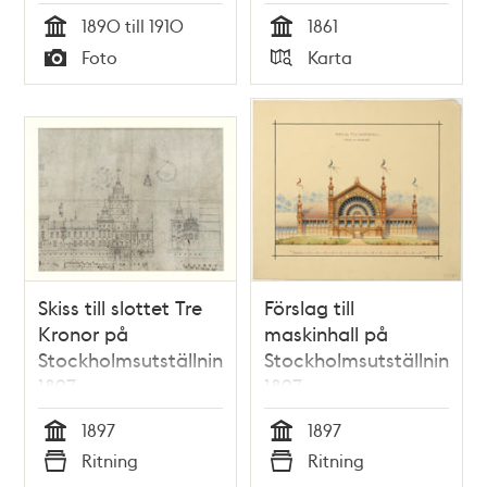
1890 till 1910
1861
Tid
Tid
Foto
Karta
Typ
Typ
Skiss till slottet Tre
Förslag till
Kronor på
maskinhall på
Stockholmsutställningen
Stockholmsutställningen
1897
1897
1897
1897
Tid
Tid
Ritning
Ritning
Typ
Typ