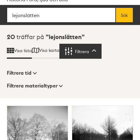
Sök
Fritextsök
Sök
Sökresultat
20
träffar på
lejonslätten
Visa karta
Visa lista
Filtrera
Filtrera
Filtrera tid
Filtrera materialtyper
Visningsläge
Totalt
20
träffar
Lista
Karta