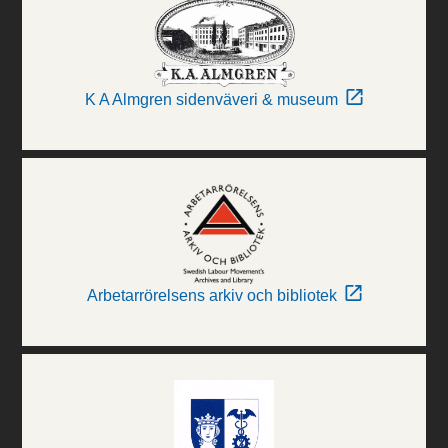
K A Almgren sidenväveri & museum
Arbetarrörelsens arkiv och bibliotek