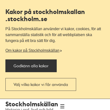
Kakor på stockholmskallan
.stockholm.se
På Stockholmskällan använder vi kakor, cookies, för att
sammanställa statistik och för att webbplatsen ska
fungera på ett bra sätt för dig.
Om kakor på Stockholmskällan
Godkänn alla kakor
Välj vilka kakor vi får använda
Till
Till
Stockholmskällan
navigationen
huvudinnehållet
Historia i ord, ljud och bild