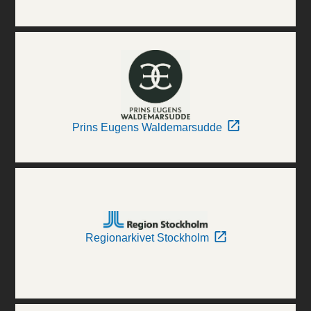
Prins Eugens Waldemarsudde
Regionarkivet Stockholm