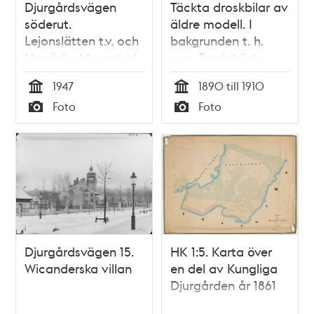
Djurgårdsvägen
Täckta droskbilar av
söderut.
äldre modell. I
Lejonslätten t.v. och
bakgrunden t. h.
Nordiska Museet t.h
syns Bredablick.
1947
1890 till 1910
Tid
Tid
Foto
Foto
Typ
Typ
Djurgårdsvägen 15.
HK 1:5. Karta över
Wicanderska villan
en del av Kungliga
Djurgården år 1861