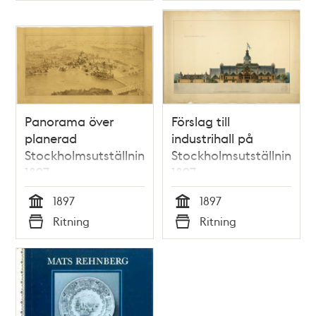
Panorama över
Förslag till
planerad
industrihall på
Stockholmsutställning
Stockholmsutställningen
1897
1897
1897
1897
Tid
Tid
Ritning
Ritning
Typ
Typ