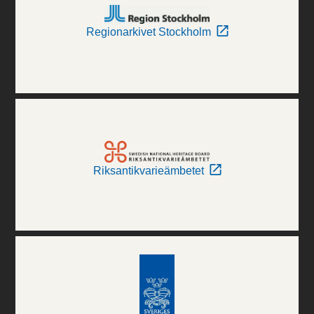
Regionarkivet Stockholm
Riksantikvarieämbetet