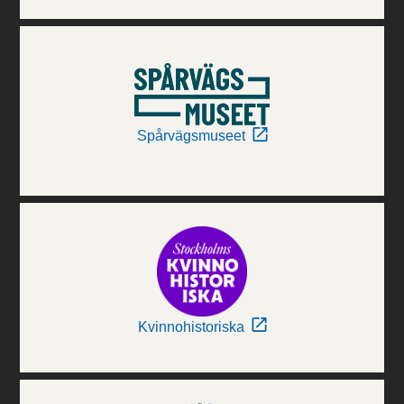
Spårvägsmuseet
Kvinnohistoriska