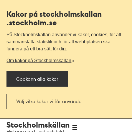
Kakor på stockholmskallan
.stockholm.se
På Stockholmskällan använder vi kakor, cookies, för att
sammanställa statistik och för att webbplatsen ska
fungera på ett bra sätt för dig.
Om kakor på Stockholmskällan
Godkänn alla kakor
Välj vilka kakor vi får använda
Till
Till
Stockholmskällan
navigationen
huvudinnehållet
Historia i ord, ljud och bild