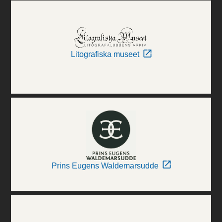
Litografiska museet
Prins Eugens Waldemarsudde