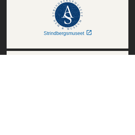
Strindbergsmuseet
Thielska Galleriet