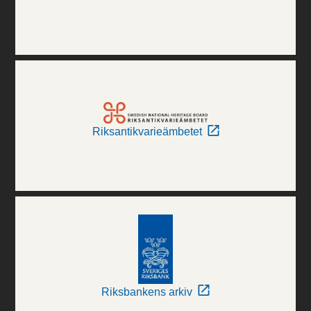
Riksantikvarieämbetet
Riksbankens arkiv