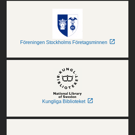
Föreningen Stockholms Företagsminnen
Kungliga Biblioteket