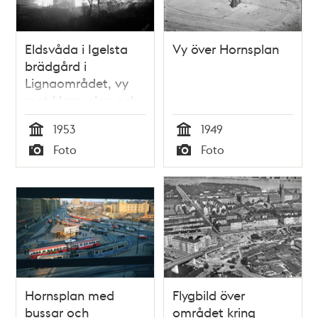
Eldsvåda i Igelsta
Vy över Hornsplan
brädgård i
Lignaområdet, vy
mot Hornsplan och
Liljeholmsbron
1953
1949
Tid
Tid
Foto
Foto
Typ
Typ
Hornsplan med
Flygbild över
bussar och
området kring