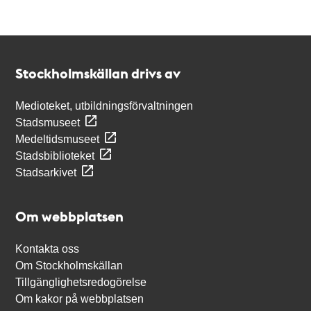
Kontakt
Stockholmskällan
Stockholmskällan drivs av
Medioteket, utbildningsförvaltningen
Stadsmuseet
Medeltidsmuseet
Stadsbiblioteket
Stadsarkivet
Om webbplatsen
Kontakta oss
Om Stockholmskällan
Tillgänglighetsredogörelse
Om kakor på webbplatsen