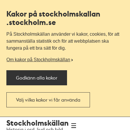
Kakor på stockholmskallan
.stockholm.se
På Stockholmskällan använder vi kakor, cookies, för att
sammanställa statistik och för att webbplatsen ska
fungera på ett bra sätt för dig.
Om kakor på Stockholmskällan
Godkänn alla kakor
Välj vilka kakor vi får använda
Till
Till
Stockholmskällan
navigationen
huvudinnehållet
Historia i ord, ljud och bild