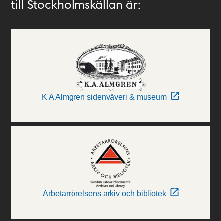
till Stockholmskällan är:
K A Almgren sidenväveri & museum
Arbetarrörelsens arkiv och bibliotek