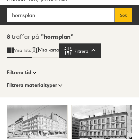
Sök
Fritextsök
Sök
Sökresultat
8
träffar på
hornsplan
Visa karta
Visa lista
Filtrera
Filtrera
Filtrera tid
Filtrera materialtyper
Visningsläge
Totalt
8
träffar
Lista
Karta