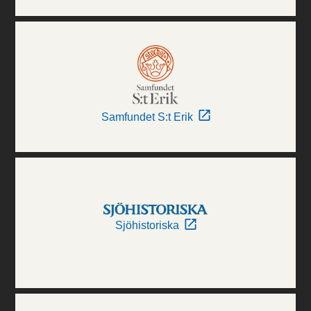
Samfundet S:t Erik
Sjöhistoriska