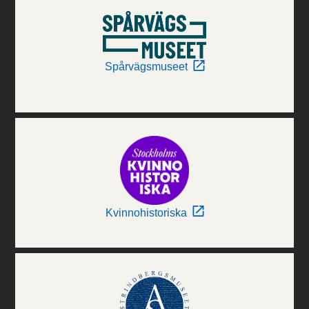
Spårvägsmuseet
Kvinnohistoriska