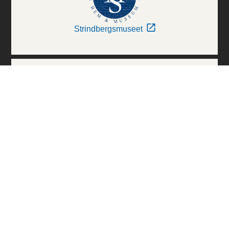
Strindbergsmuseet
Thielska Galleriet
Världskulturmuseerna