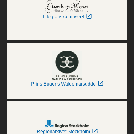
Litografiska museet
Prins Eugens Waldemarsudde
Regionarkivet Stockholm