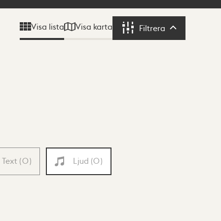
Visa karta
Visa lista
Filtrera
Filtrera
Text
(
0
)
Ljud
(
0
)