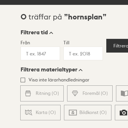
0
hornsplan
träffar på
Sökresultat
Filtrera tid
Från
Till
Visningsläge
Filtrer
Filtrera materialtyper
Lista
Karta
Visa inte lärarhandledningar
Ritning
(
0
)
Föremål
(
0
)
Karta
(
0
)
Bildkonst
(
0
)