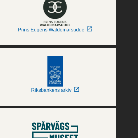
Prins Eugens Waldemarsudde
Riksbankens arkiv