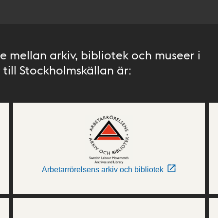
 mellan arkiv, bibliotek och museer i
till Stockholmskällan är:
Arbetarrörelsens arkiv och bibliotek