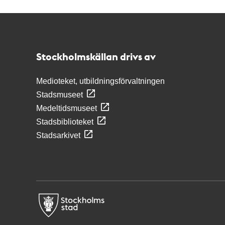
Kontakt
Stockholmskällan
Stockholmskällan drivs av
Medioteket, utbildningsförvaltningen
Stadsmuseet
Medeltidsmuseet
Stadsbiblioteket
Stadsarkivet