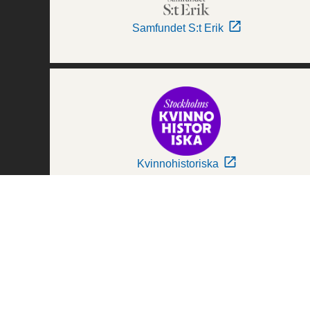
Samfundet S:t Erik
Kvinnohistoriska
Världskulturmuseerna