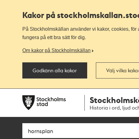
Kakor på stockholmskallan
.st
På Stockholmskällan använder vi kakor, cookies, för a
fungera på ett bra sätt för dig.
Om kakor på Stockholmskällan
Godkänn alla kakor
Välj vilka kak
Till
Till
Stockholmsk
navigationen
huvudinnehållet
Historia i ord, ljud oc
Sök
Fritextsök