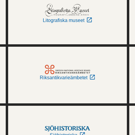
Litografiska museet
Riksantikvarieämbetet