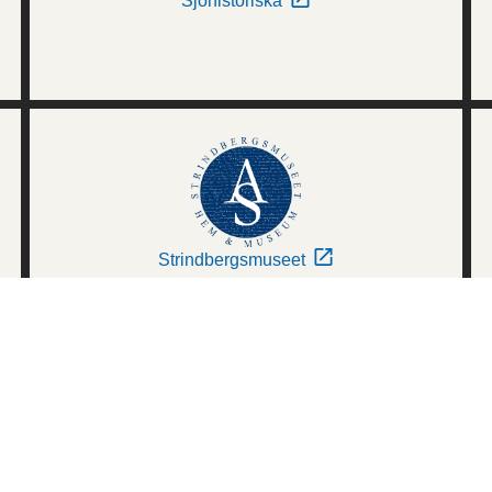
Sjöhistoriska
Strindbergsmuseet