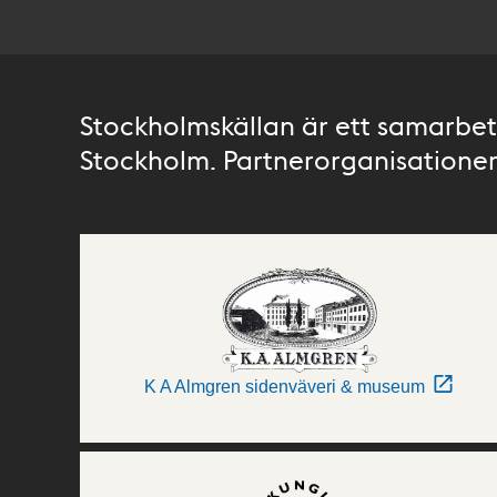
Stockholmskällan är ett samarbete
Stockholm. Partnerorganisationer 
K A Almgren sidenväveri & museum