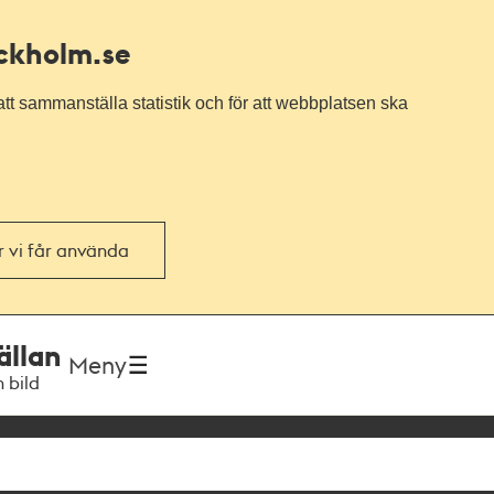
ockholm.se
tt sammanställa statistik och för att webbplatsen ska
or vi får använda
ällan
Meny
h bild