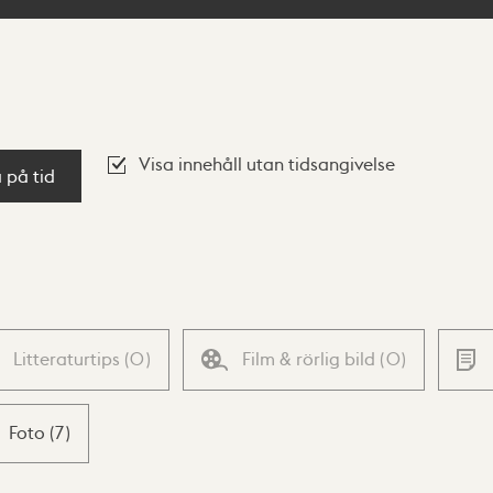
Visa innehåll utan tidsangivelse
a på tid
Litteraturtips
(
0
)
Film & rörlig bild
(
0
)
Foto
(
7
)