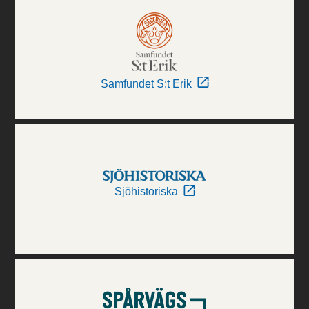
Samfundet S:t Erik
Sjöhistoriska