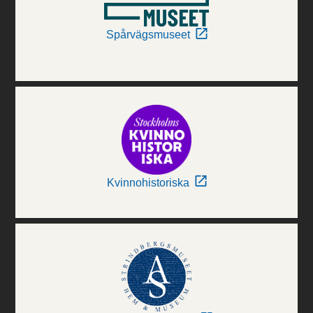
Spårvägsmuseet
Kvinnohistoriska