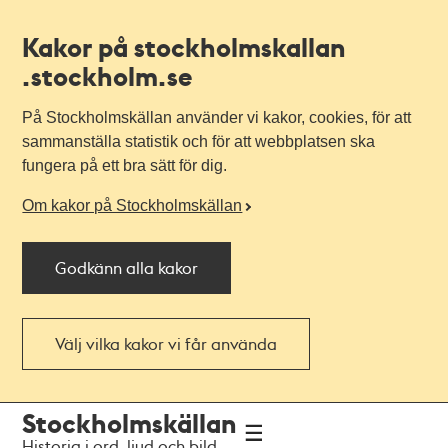
Kakor på stockholmskallan
.stockholm.se
På Stockholmskällan använder vi kakor, cookies, för att
sammanställa statistik och för att webbplatsen ska
fungera på ett bra sätt för dig.
Om kakor på Stockholmskällan
Godkänn alla kakor
Välj vilka kakor vi får använda
Till
Till
Stockholmskällan
navigationen
huvudinnehållet
Historia i ord, ljud och bild