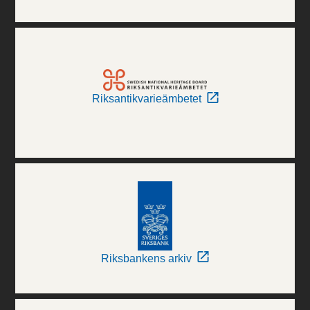
Riksantikvarieämbetet
Riksbankens arkiv