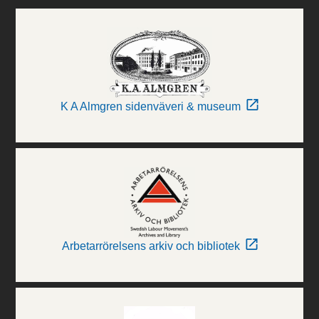
K A Almgren sidenväveri & museum
Arbetarrörelsens arkiv och bibliotek