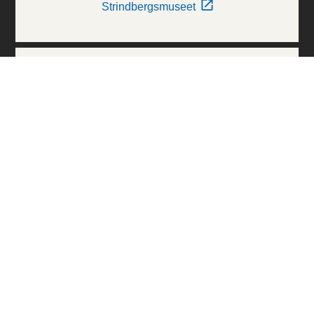
Strindbergsmuseet
Thielska Galleriet
Världskulturmuseerna