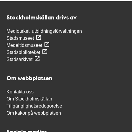
Kontakt
Stockholmskällan
Stockholmskällan drivs av
Medioteket, utbildningsförvaltningen
Stadsmuseet
Medeltidsmuseet
Stadsbiblioteket
Stadsarkivet
Om webbplatsen
Kontakta oss
Om Stockholmskällan
Tillgänglighetsredogörelse
Om kakor på webbplatsen
Sociala medier