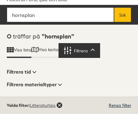
Sök
Fritextsök
Sök
Sökresultat
0
träffar på
hornsplan
Visa karta
Visa lista
Filtrera
Filtrera
Filtrera tid
Filtrera materialtyper
Visningsläge
Totalt
Valda filter:
Litteraturtips
Rensa filter
0
träffar
Lista
Karta