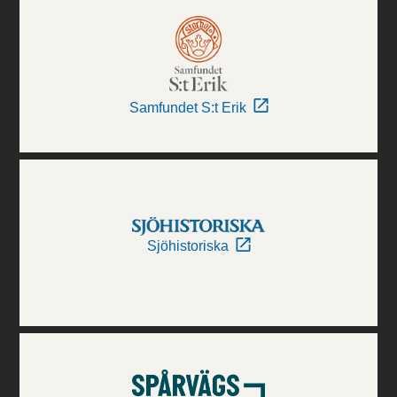
Samfundet S:t Erik
Sjöhistoriska