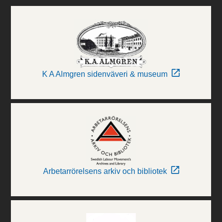
K A Almgren sidenväveri & museum
Arbetarrörelsens arkiv och bibliotek