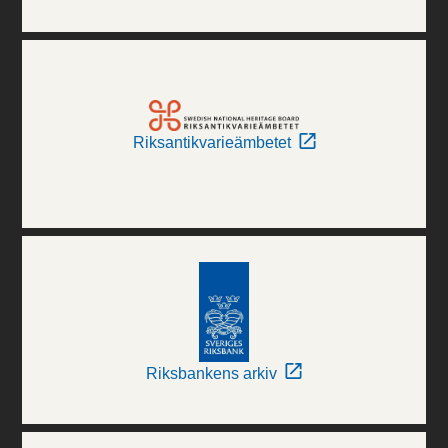
Riksantikvarieämbetet
Riksbankens arkiv