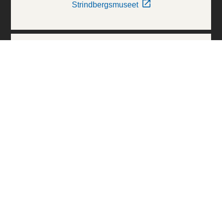
Strindbergsmuseet
Thielska Galleriet
Världskulturmuseerna