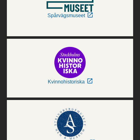
Spårvägsmuseet
Kvinnohistoriska