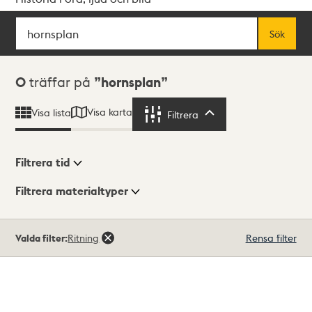
Sök
Fritextsök
Sök
Sökresultat
0
träffar på
hornsplan
Visa karta
Visa lista
Filtrera
Filtrera
Filtrera tid
Filtrera materialtyper
Visningsläge
Totalt
Valda filter:
Ritning
Rensa filter
0
träffar
Lista
Karta