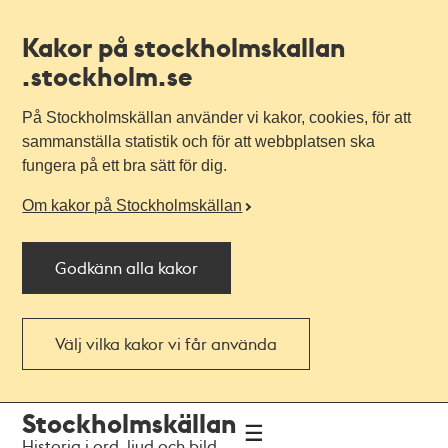
Kakor på stockholmskallan
.stockholm.se
På Stockholmskällan använder vi kakor, cookies, för att
sammanställa statistik och för att webbplatsen ska
fungera på ett bra sätt för dig.
Om kakor på Stockholmskällan
Godkänn alla kakor
Välj vilka kakor vi får använda
Till
Till
Stockholmskällan
navigationen
huvudinnehållet
Historia i ord, ljud och bild