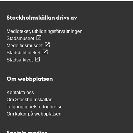
Kontakt
Stockholmskällan
Stockholmskällan drivs av
Medioteket, utbildningsförvaltningen
Stadsmuseet
Medeltidsmuseet
Stadsbiblioteket
Stadsarkivet
Om webbplatsen
Kontakta oss
Om Stockholmskällan
Tillgänglighetsredogörelse
Om kakor på webbplatsen
Sociala medier