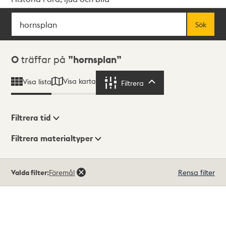
Sök
Fritextsök
Sök
Sökresultat
0
träffar på
hornsplan
Visa karta
Visa lista
Filtrera
Filtrera
Filtrera tid
Filtrera materialtyper
Visningsläge
Totalt
Valda filter:
Föremål
Rensa filter
0
träffar
Lista
Karta