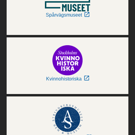
Spårvägsmuseet
Kvinnohistoriska