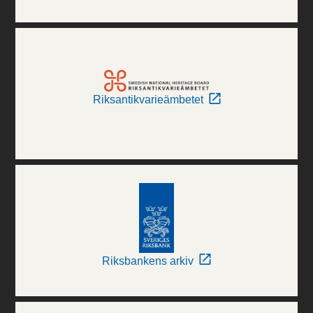
Riksantikvarieämbetet
Riksbankens arkiv