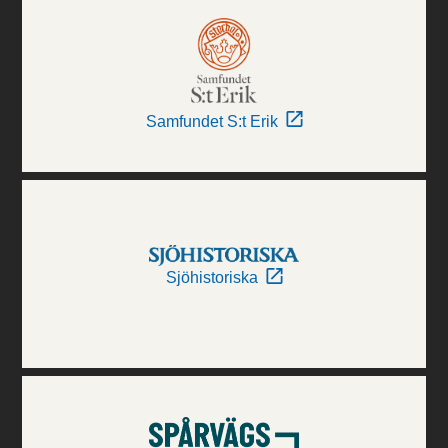
Samfundet S:t Erik
Sjöhistoriska