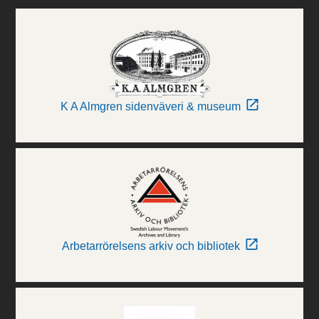
K A Almgren sidenväveri & museum
Arbetarrörelsens arkiv och bibliotek