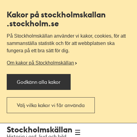
Kakor på stockholmskallan
.stockholm.se
På Stockholmskällan använder vi kakor, cookies, för att
sammanställa statistik och för att webbplatsen ska
fungera på ett bra sätt för dig.
Om kakor på Stockholmskällan
Godkänn alla kakor
Välj vilka kakor vi får använda
Till
Till
Stockholmskällan
navigationen
huvudinnehållet
Historia i ord, ljud och bild