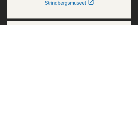
Strindbergsmuseet
Thielska Galleriet
Världskulturmuseerna