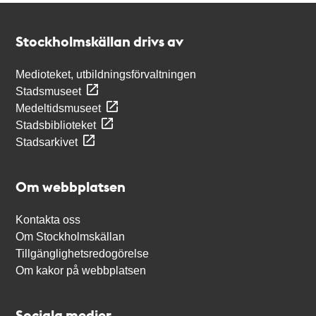
Kontakt
Stockholmskällan
Stockholmskällan drivs av
Medioteket, utbildningsförvaltningen
Stadsmuseet
Medeltidsmuseet
Stadsbiblioteket
Stadsarkivet
Om webbplatsen
Kontakta oss
Om Stockholmskällan
Tillgänglighetsredogörelse
Om kakor på webbplatsen
Sociala medier