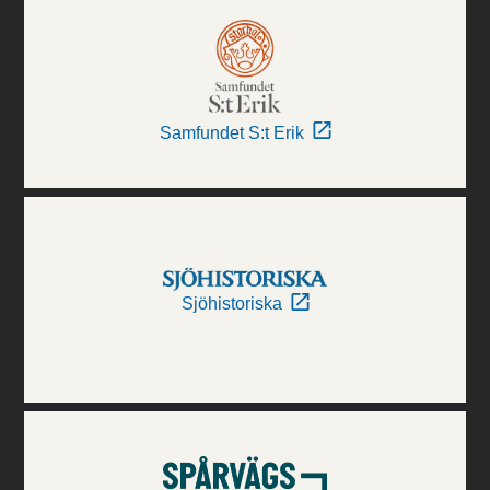
Samfundet S:t Erik
Sjöhistoriska