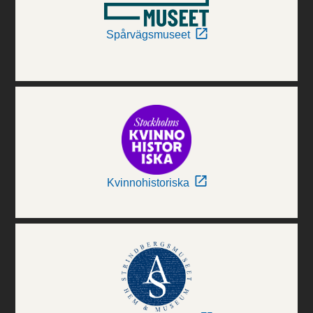
Spårvägsmuseet
Kvinnohistoriska