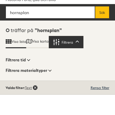
Sök
Fritextsök
Sök
Sökresultat
0
träffar på
hornsplan
Visa karta
Visa lista
Filtrera
Filtrera
Filtrera tid
Filtrera materialtyper
Visningsläge
Totalt
Valda filter:
Text
Rensa filter
0
träffar
Lista
Karta