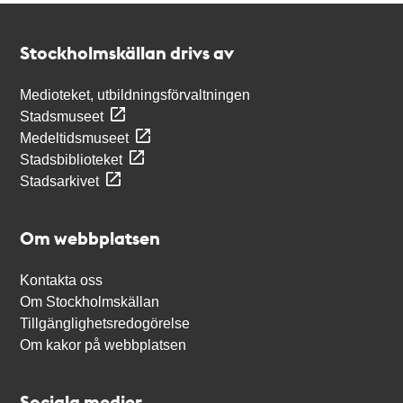
Kontakt
Stockholmskällan
Stockholmskällan drivs av
Medioteket, utbildningsförvaltningen
Stadsmuseet
Medeltidsmuseet
Stadsbiblioteket
Stadsarkivet
Om webbplatsen
Kontakta oss
Om Stockholmskällan
Tillgänglighetsredogörelse
Om kakor på webbplatsen
Sociala medier