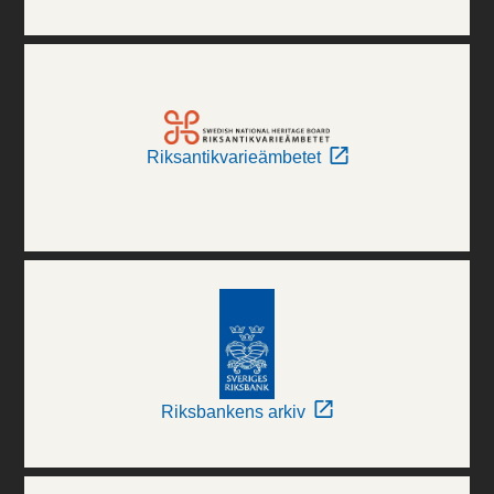
Riksantikvarieämbetet
Riksbankens arkiv