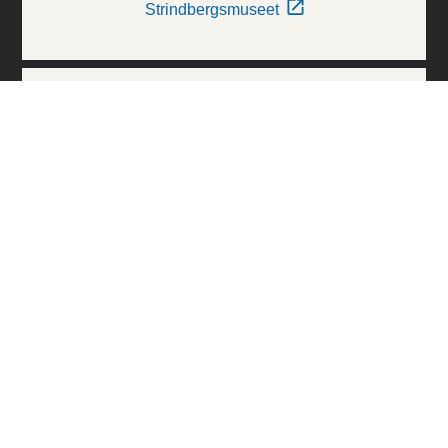
Strindbergsmuseet
Thielska Galleriet
Världskulturmuseerna