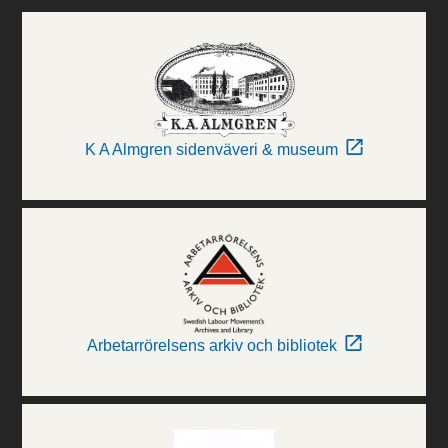
K A Almgren sidenväveri & museum
Arbetarrörelsens arkiv och bibliotek