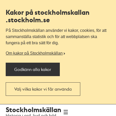
Kakor på stockholmskallan
.stockholm.se
På Stockholmskällan använder vi kakor, cookies, för att
sammanställa statistik och för att webbplatsen ska
fungera på ett bra sätt för dig.
Om kakor på Stockholmskällan
Godkänn alla kakor
Välj vilka kakor vi får använda
Till
Till
Stockholmskällan
navigationen
huvudinnehållet
Historia i ord, ljud och bild