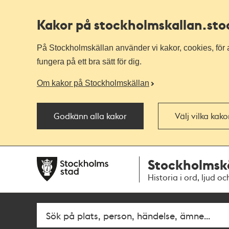
Kakor på stockholmskallan
.st
På Stockholmskällan använder vi kakor, cookies, för a
fungera på ett bra sätt för dig.
Om kakor på Stockholmskällan
Godkänn alla kakor
Välj vilka kak
Till
Till
Stockholmsk
navigationen
huvudinnehållet
Historia i ord, ljud oc
Fritextsök