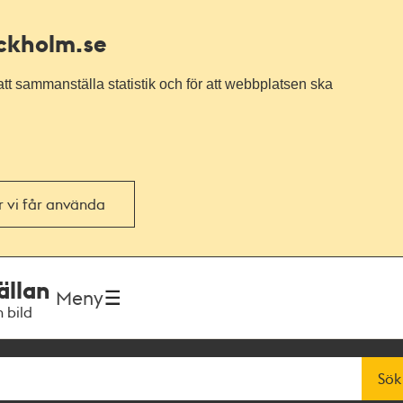
ockholm.se
tt sammanställa statistik och för att webbplatsen ska
or vi får använda
ällan
Meny
h bild
Sök