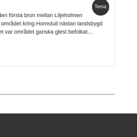
Tema
en första bron mellan Liljeholmen
området kring Hornstull nästan landsbygd
let var området ganska glest befolkat…