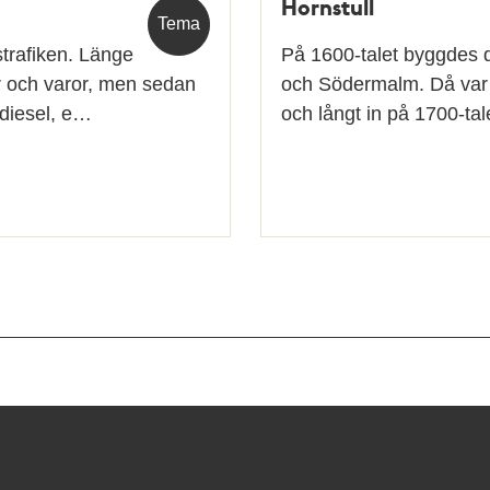
Hornstull
Tema
strafiken. Länge
På 1600-talet byggdes d
r och varor, men sedan
och Södermalm. Då var 
 diesel, e…
och långt in på 1700-ta