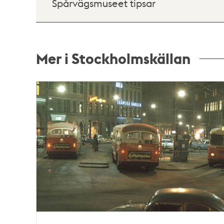
Spårvägsmuseet tipsar
Mer i Stockholmskällan
Relaterade
poster
och
teman