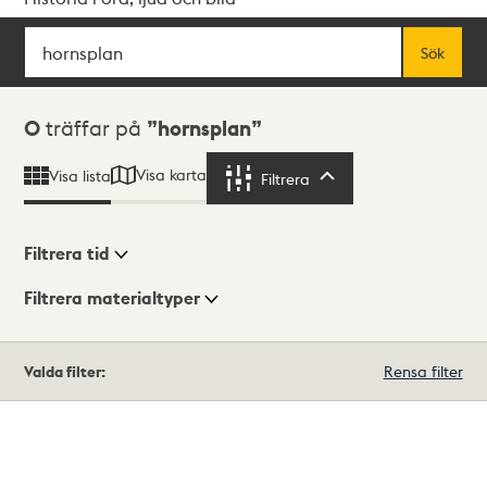
Sök
Fritextsök
Sök
Sökresultat
0
träffar på
hornsplan
Visa karta
Visa lista
Filtrera
Filtrera
Filtrera tid
Filtrera materialtyper
Visningsläge
Totalt
Valda filter:
Rensa filter
0
träffar
Lista
Karta