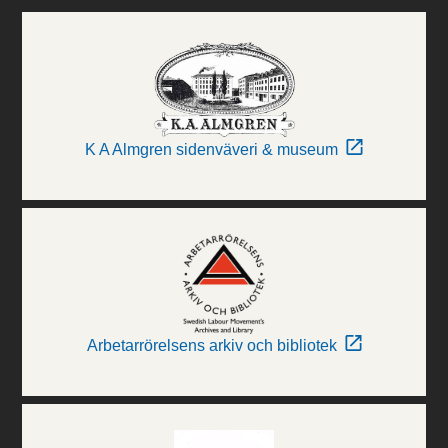
K A Almgren sidenväveri & museum
Arbetarrörelsens arkiv och bibliotek