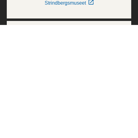
Strindbergsmuseet
Thielska Galleriet
Världskulturmuseerna