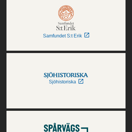
Samfundet S:t Erik
Sjöhistoriska