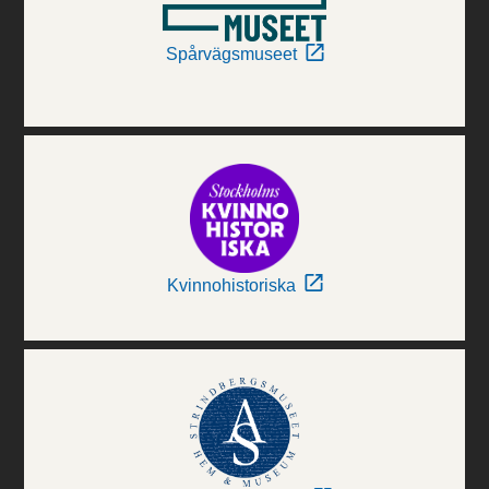
Spårvägsmuseet
Kvinnohistoriska