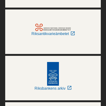
Riksantikvarieämbetet
Riksbankens arkiv