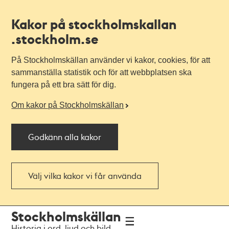
Kakor på stockholmskallan
.stockholm.se
På Stockholmskällan använder vi kakor, cookies, för att
sammanställa statistik och för att webbplatsen ska
fungera på ett bra sätt för dig.
Om kakor på Stockholmskällan
Godkänn alla kakor
Välj vilka kakor vi får använda
Till
Till
Stockholmskällan
navigationen
huvudinnehållet
Historia i ord, ljud och bild