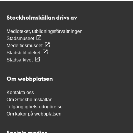
Kontakt
Stockholmskällan
Stockholmskällan drivs av
Medioteket, utbildningsförvaltningen
Stadsmuseet
Medeltidsmuseet
Stadsbiblioteket
Stadsarkivet
Om webbplatsen
Kontakta oss
Om Stockholmskällan
Tillgänglighetsredogörelse
Om kakor på webbplatsen
Sociala medier