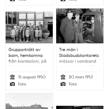
Typ
Typ
Grupporträtt av
Tre män i
barn, hemkomna
Stadsbudskontorets
från barnkoloni, på
mössor i samband
Centralstationen
med kontorets 90-
års jubileum
15 augusti 1950
20 mars 1953
Tid
Tid
Foto
Foto
Typ
Typ