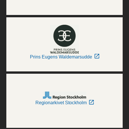
Prins Eugens Waldemarsudde
Regionarkivet Stockholm