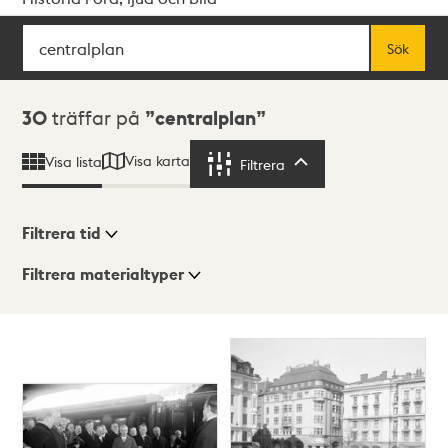
Sök
Fritextsök
Sök
Sökresultat
30
träffar på
centralplan
Visa karta
Visa lista
Filtrera
Filtrera
Filtrera tid
Filtrera materialtyper
Visningsläge
Totalt
30
träffar
Lista
Karta