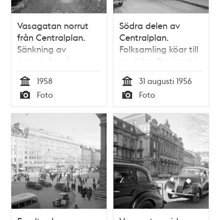
Vasagatan norrut
Södra delen av
från Centralplan.
Centralplan.
Sänkning av
Folksamling köar till
gatunivån på
taxibilar. Provisorisk
Vasagatan. LO-
brädklädd körbana
1958
31 augusti 1956
borgen i fonden
och trottoar täcker
Tid
Tid
Foto
Foto
centralplan, pga.
Typ
Typ
att arbete för t-
banan pågick
därunder