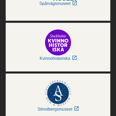
Spårvägsmuseet
Kvinnohistoriska
Strindbergsmuseet