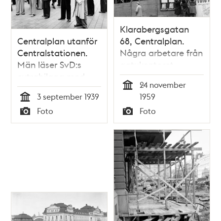
Klarabergsgatan
Centralplan utanför
68, Centralplan.
Centralstationen.
Några arbetare från
Män läser SvD:s
gatukontoret
extrabilaga med
hänger upp en
24 november
anledning av
orienteringsskylt
Tid
3 september 1939
1959
krigsutbrottet
som informerar om
Tid
Foto
Foto
Klarabergsleden
Typ
Typ