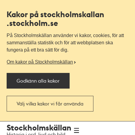
Kakor på stockholmskallan
.stockholm.se
På Stockholmskällan använder vi kakor, cookies, för att
sammanställa statistik och för att webbplatsen ska
fungera på ett bra sätt för dig.
Om kakor på Stockholmskällan
Godkänn alla kakor
Välj vilka kakor vi får använda
Till
Till
Stockholmskällan
navigationen
huvudinnehållet
Historia i ord, ljud och bild