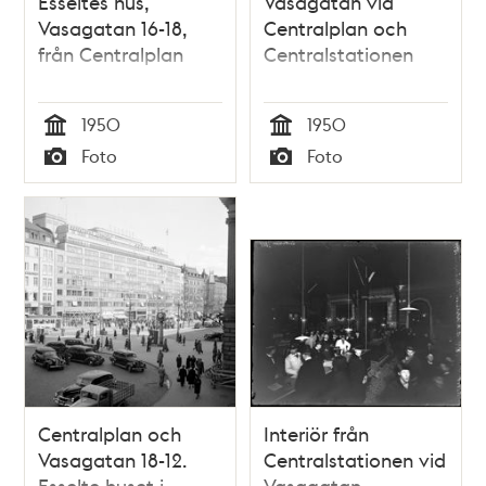
Esseltes hus,
Vasagatan vid
Vasagatan 16-18,
Centralplan och
från Centralplan
Centralstationen
1950
1950
Tid
Tid
Foto
Foto
Typ
Typ
Centralplan och
Interiör från
Vasagatan 18-12.
Centralstationen vid
Esselte huset i
Vasagatan