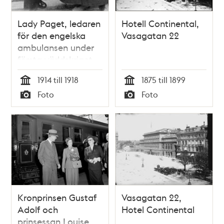
Lady Paget, ledaren
Hotell Continental,
för den engelska
Vasagatan 22
ambulansen under
första världskriget,
samtalar med
1914 till 1918
1875 till 1899
engelska ministern
Tid
Tid
Foto
Foto
vid Stockholms
Typ
Typ
Central.
Kronprinsen Gustaf
Vasagatan 22,
Adolf och
Hotel Continental
prinsessan Louise