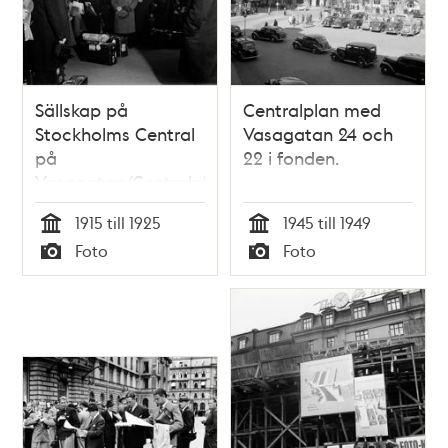
Sällskap på
Centralplan med
Stockholms Central
Vasagatan 24 och
på
22 i fonden.
Vasagatan/Centralplan
1915 till 1925
1945 till 1949
Tid
Tid
Foto
Foto
Typ
Typ