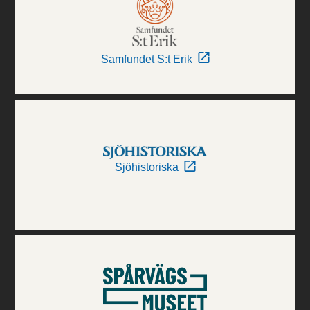
Samfundet S:t Erik
Sjöhistoriska