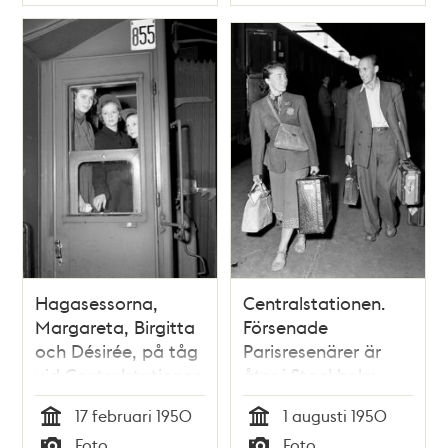
Typ
Typ
Hagasessorna,
Centralstationen.
Margareta, Birgitta
Försenade
och Désirée, på tåg
Parisresenärer är
vid Centralstationen
åter i Stockholm
17 februari 1950
1 augusti 1950
Tid
Tid
Foto
Foto