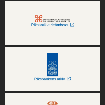
Riksantikvarieämbetet
Riksbankens arkiv