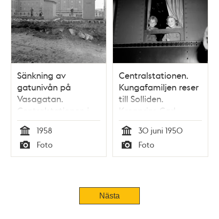
Sänkning av
Centralstationen.
gatunivån på
Kungafamiljen reser
Vasagatan.
till Solliden.
Centralstationen i
Kronprins Carl
fonden
Gustav och
1958
30 juni 1950
prinsessan Christina
Tid
Tid
Foto
Foto
tittar ut genom ett
Typ
Typ
tågfönster
Nästa