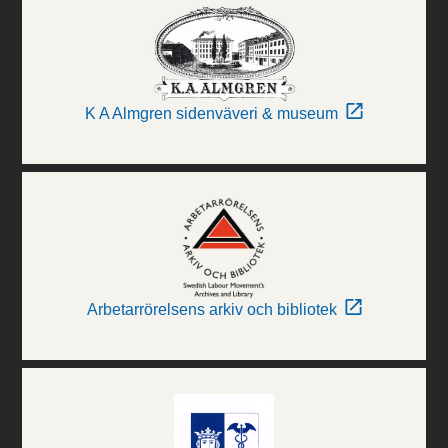
K A Almgren sidenväveri & museum
Arbetarrörelsens arkiv och bibliotek