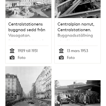
Centralstationens
Centralplan norrut,
byggnad sedd från
Centralstationen.
Vasagatan.
Byggnadsställning
Parkerade bilar på
utanför entré.
Centralplan
Förberedelser inför
1929 till 1931
13 mars 1953
kung Haakons
Tid
Tid
Foto
Foto
officiella besök
Typ
Typ