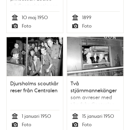
på Centralstationen
i Stockholm
10 maj 1950
1899
Tid
Tid
Foto
Foto
Typ
Typ
Djursholms scoutkår
Två
reser från Centralen
stjärnmannekänger
som avreser med
tåg från Centralen
1 januari 1950
15 januari 1950
Tid
Tid
Foto
Foto