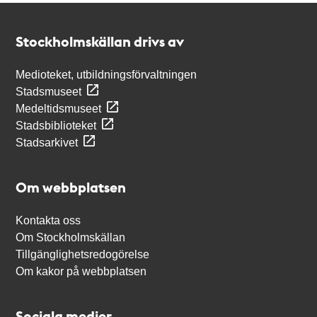
Kontakt
Stockholmskällan
Stockholmskällan drivs av
Medioteket, utbildningsförvaltningen
Stadsmuseet
Medeltidsmuseet
Stadsbiblioteket
Stadsarkivet
Om webbplatsen
Kontakta oss
Om Stockholmskällan
Tillgänglighetsredogörelse
Om kakor på webbplatsen
Sociala medier