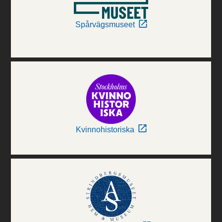
Spårvägsmuseet
Kvinnohistoriska