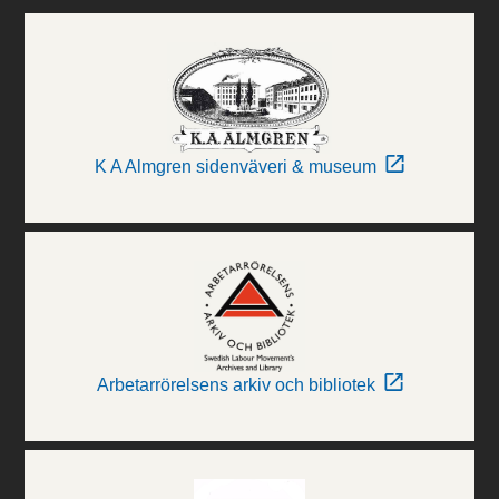
K A Almgren sidenväveri & museum
Arbetarrörelsens arkiv och bibliotek