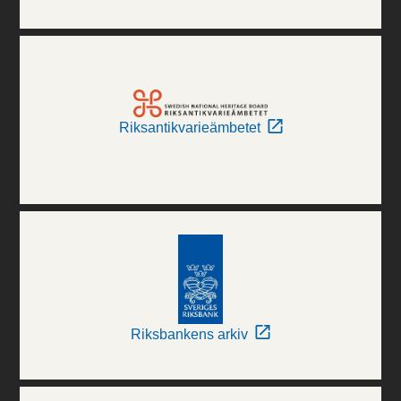
Riksantikvarieämbetet
Riksbankens arkiv