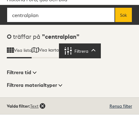
Sök
Fritextsök
Sök
Sökresultat
0
träffar på
centralplan
Visa karta
Visa lista
Filtrera
Filtrera
Filtrera tid
Filtrera materialtyper
Visningsläge
Totalt
Valda filter:
Text
Rensa filter
0
träffar
Lista
Karta