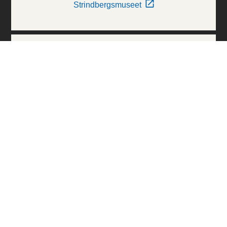
Strindbergsmuseet
Thielska Galleriet
Världskulturmuseerna