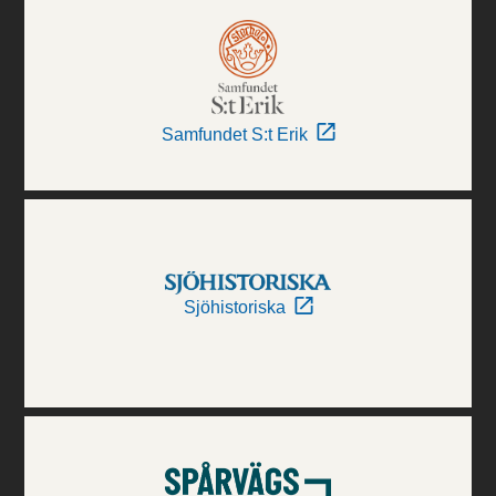
Samfundet S:t Erik
Sjöhistoriska