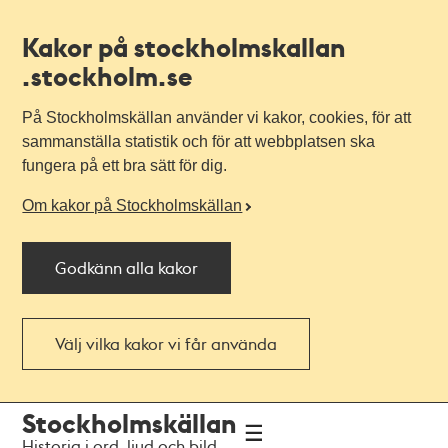
Kakor på stockholmskallan
.stockholm.se
På Stockholmskällan använder vi kakor, cookies, för att
sammanställa statistik och för att webbplatsen ska
fungera på ett bra sätt för dig.
Om kakor på Stockholmskällan
Godkänn alla kakor
Välj vilka kakor vi får använda
Till
Till
Stockholmskällan
navigationen
huvudinnehållet
Historia i ord, ljud och bild