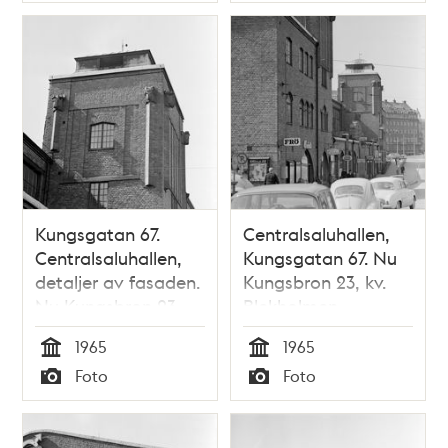
Typ
Typ
Kungsgatan 67.
Centralsaluhallen,
Centralsaluhallen,
Kungsgatan 67. Nu
detaljer av fasaden.
Kungsbron 23, kv.
Nu Kungsbron 23,
Blekholmen
kv. Blekholmen
1965
1965
Tid
Tid
Foto
Foto
Typ
Typ