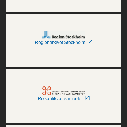
Regionarkivet Stockholm
Riksantikvarieämbetet