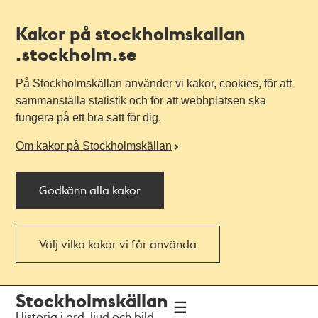
Kakor på stockholmskallan
.stockholm.se
På Stockholmskällan använder vi kakor, cookies, för att
sammanställa statistik och för att webbplatsen ska
fungera på ett bra sätt för dig.
Om kakor på Stockholmskällan
Godkänn alla kakor
Välj vilka kakor vi får använda
Till
Till
Stockholmskällan
navigationen
huvudinnehållet
Historia i ord, ljud och bild