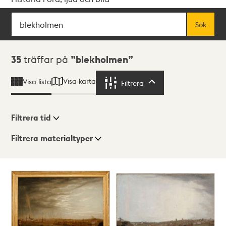
Sök
Fritextsök
Sök
Sökresultat
35
träffar på
blekholmen
Visa karta
Visa lista
Filtrera
Filtrera
Filtrera tid
Filtrera materialtyper
Visningsläge
Totalt
35
träffar
Lista
Karta