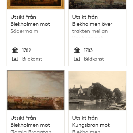
Utsikt från
Utsikt från
Blekholmen mot
Blekholmen över
Södermalm
trakten mellan
Karlberg och
Observatoriet
1782
1783
Tid
Tid
Bildkonst
Bildkonst
Typ
Typ
Utsikt från
Utsikt från
Blekholmen mot
Kungsbron mot
Gamla Brogatan
Blekholmen