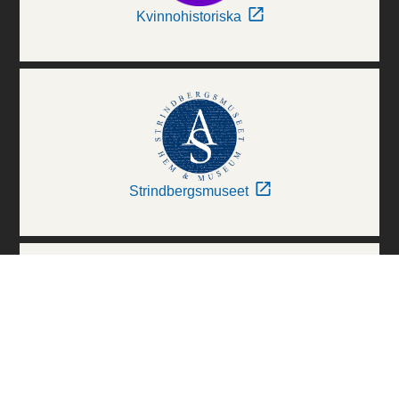
Kvinnohistoriska
Strindbergsmuseet
Thielska Galleriet