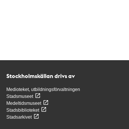
Kontakt
Stockholmskällan
Stockholmskällan drivs av
Medioteket, utbildningsförvaltningen
Stadsmuseet
Medeltidsmuseet
Stadsbiblioteket
Stadsarkivet