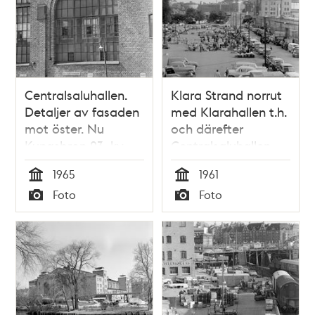
Centralsaluhallen.
Klara Strand norrut
Detaljer av fasaden
med Klarahallen t.h.
mot öster. Nu
och därefter
Kungsbron 23, kv.
Centralsaluhallen.
Blekholmen
Tidigare kv.
1965
1961
Grönsakshallen, nu
Tid
Tid
Foto
Foto
kv. Blekholmen.
Typ
Typ