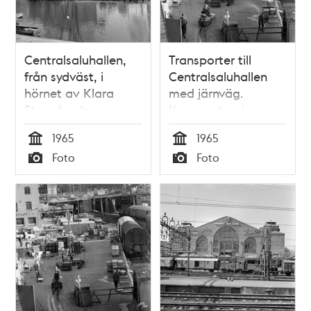
Centralsaluhallen,
Transporter till
från sydväst, i
Centralsaluhallen
hörnet av Klara
med järnväg.
Strand och
Kungsgatan i
Kungsgatan. Nuv.
fonden. Nu kv.
1965
1965
Kungsbron 23, kv.
Blekholmen
Tid
Tid
Foto
Foto
Blekholmen
Typ
Typ