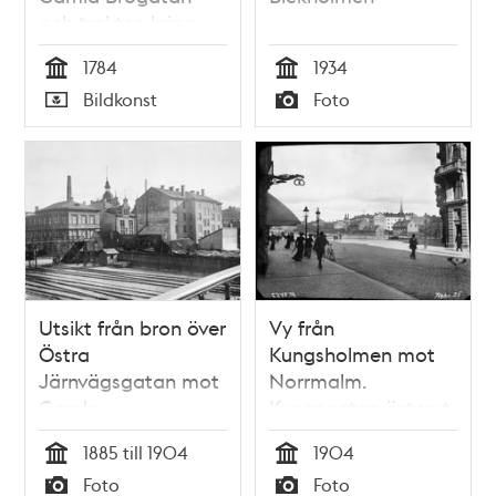
och trakten kring
Observatoriet
1784
1934
Tid
Tid
Bildkonst
Foto
Typ
Typ
Utsikt från bron över
Vy från
Östra
Kungsholmen mot
Järnvägsgatan mot
Norrmalm.
Gamla
Kungsgatan österut
Kungsholmsbrogatan
mot Kungsbroplan
1885 till 1904
1904
i sydväst. Husen
och Kungsbron. T.v.
Tid
Tid
Foto
Foto
revs 1904. Dåv. kv.
Kungsgatan 80, t.h.