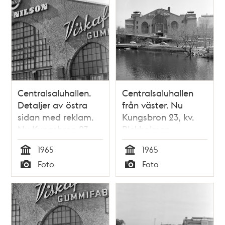
Centralsaluhallen.
Centralsaluhallen
Detaljer av östra
från väster. Nu
sidan med reklam.
Kungsbron 23, kv.
Nu Kungsbron 23,
Blekholmen
kv. Blekholmen
1965
1965
Tid
Tid
Foto
Foto
Typ
Typ