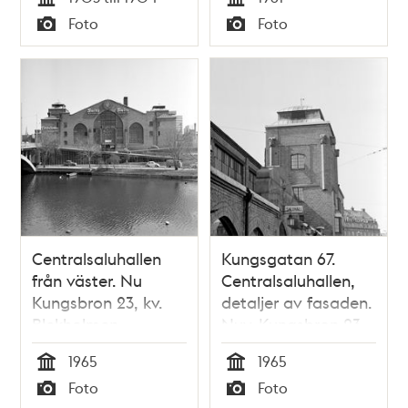
senare
Tid
Tid
Foto
Foto
Centralbangården
Typ
Typ
och nuv. kv.
Blekholmen
Centralsaluhallen
Kungsgatan 67.
från väster. Nu
Centralsaluhallen,
Kungsbron 23, kv.
detaljer av fasaden.
Blekholmen
Nuv. Kungsbron 23,
kv. Blekholmen
1965
1965
Tid
Tid
Foto
Foto