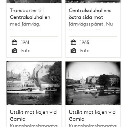
Transporter till
Centralsaluhallens
Centralsaluhallen
östra sida mot
med järnväg.
järnvägsspåret. Nu
Kungsgatan i
Kungsbron 23, kv.
fonden. Nu kv.
Blekholmen
1961
1965
Blekholmen.
Tid
Tid
Foto
Foto
Typ
Typ
Utsikt mot kajen vid
Utsikt mot kajen vid
Gamla
Gamla
Kungsholmsbrogatan
Kungsholmsbrogatan