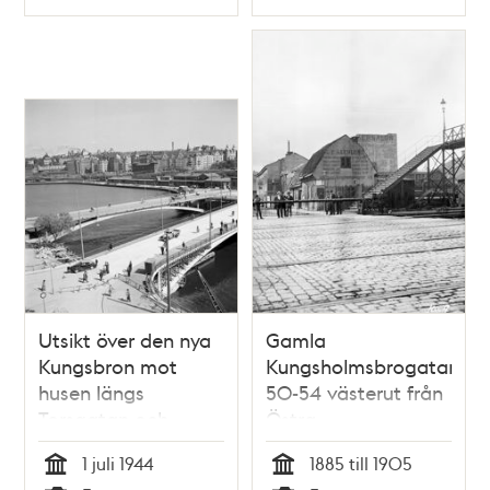
Typ
Typ
Karpen och Braxen,
Kungsgatan 69. I
senare
fonden kv.
Centralbangården
Blekholmen Norra
och nuv. kv.
och Södra, nu kv.
Blekholmen
Blekholmen
Utsikt över den nya
Gamla
Kungsbron mot
Kungsholmsbrogatan
husen längs
50-54 västerut från
Torsgatan och
Östra
kvarteret
Järnvägsgatan.
1 juli 1944
1885 till 1905
Blekholmen Norra
Trapporna leder till
Tid
Tid