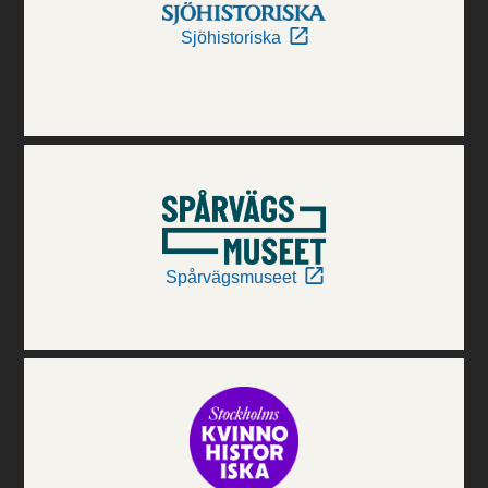
Sjöhistoriska
Spårvägsmuseet