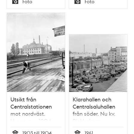
Foto
Foto
en bro över spåren.
Typ
Typ
Järnvägsgrindarna
är stängda. Nuv. kv.
Blekholmen
Utsikt från
Klarahallen och
Centralstationen
Centralsaluhallen
mot nordväst.
från söder. Nu kv.
Husen revs 1904.
Blekholmen.
Dåv. kv. Braxen,
1903 till 1904
1961