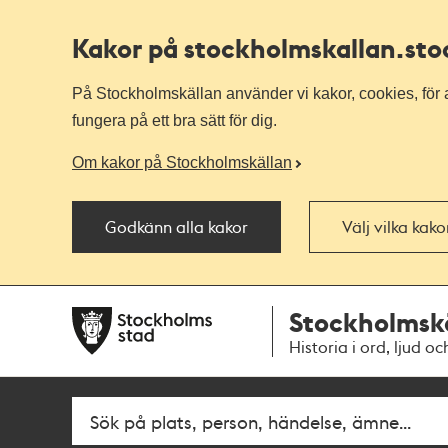
Kakor på stockholmskallan
.st
På Stockholmskällan använder vi kakor, cookies, för a
fungera på ett bra sätt för dig.
Om kakor på Stockholmskällan
Godkänn alla kakor
Välj vilka kak
Till
Till
Stockholmsk
navigationen
huvudinnehållet
Historia i ord, ljud oc
Fritextsök