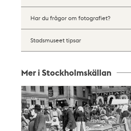
Har du frågor om fotografiet?
Stadsmuseet tipsar
Mer i Stockholmskällan
Relaterade
poster
och
teman