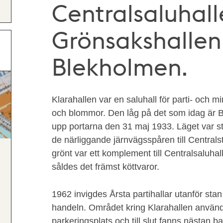
Centralsaluhall
Grönsakshallen,
Blekholmen.
Klarahallen var en saluhall för parti- och m
och blommor. Den låg på det som idag är
upp portarna den 31 maj 1933. Läget var stra
de närliggande järnvägsspåren till Centrals
grönt var ett komplement till Centralsaluhall
såldes det främst köttvaror.
1962 invigdes Årsta partihallar utanför stan
handeln. Området kring Klarahallen använd
parkeringsplats och till slut fanns nästan ba