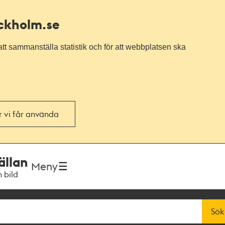
ockholm.se
tt sammanställa statistik och för att webbplatsen ska
or vi får använda
ällan
Meny
h bild
Sök