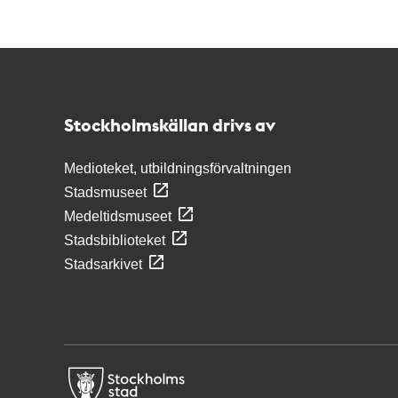
Kontakt
Stockholmskällan
Stockholmskällan drivs av
Medioteket, utbildningsförvaltningen
Stadsmuseet
Medeltidsmuseet
Stadsbiblioteket
Stadsarkivet