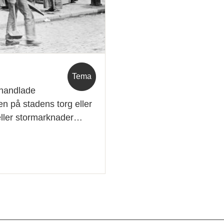
Tema
 handlade
n på stadens torg eller
eller stormarknader…