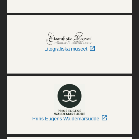
Litografiska museet
Prins Eugens Waldemarsudde