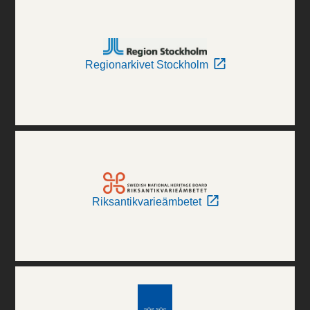
Regionarkivet Stockholm
Riksantikvarieämbetet