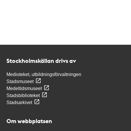
Kontakt
Stockholmskällan
Stockholmskällan drivs av
Medioteket, utbildningsförvaltningen
Stadsmuseet
Medeltidsmuseet
Stadsbiblioteket
Stadsarkivet
Om webbplatsen