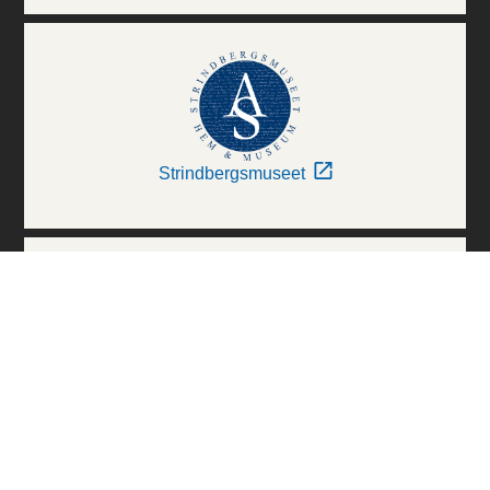
Strindbergsmuseet
Thielska Galleriet