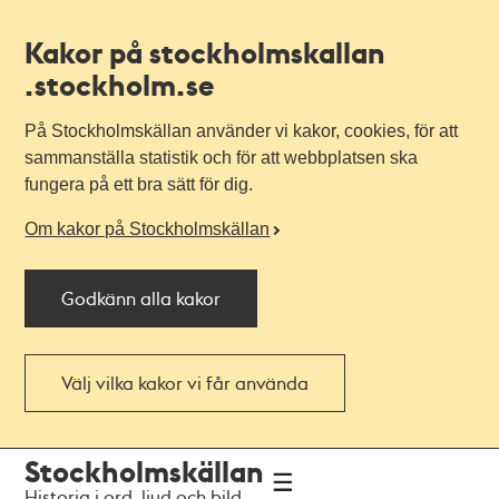
Kakor på stockholmskallan
.stockholm.se
På Stockholmskällan använder vi kakor, cookies, för att
sammanställa statistik och för att webbplatsen ska
fungera på ett bra sätt för dig.
Om kakor på Stockholmskällan
Godkänn alla kakor
Välj vilka kakor vi får använda
Till
Till
Stockholmskällan
navigationen
huvudinnehållet
Historia i ord, ljud och bild