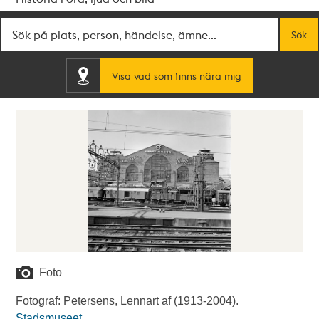
Fritextsök
Sök
Visa vad som finns nära mig
Foto
Fotograf: Petersens, Lennart af (1913-2004).
Stadsmuseet