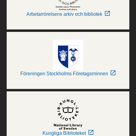
Arbetarrörelsens arkiv och bibliotek
Föreningen Stockholms Företagsminnen
Kungliga Biblioteket