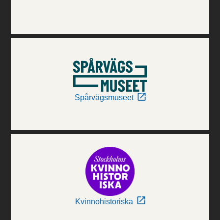
Spårvägsmuseet
Kvinnohistoriska