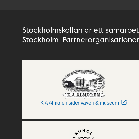
Stockholmskällan är ett samarbete
Stockholm. Partnerorganisationer 
K A Almgren sidenväveri & museum