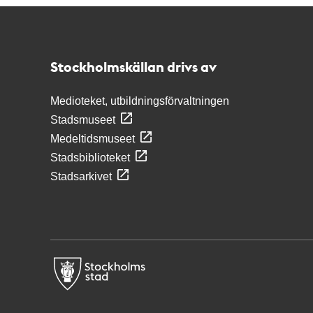
Kontakt
Stockholmskällan
Stockholmskällan drivs av
Medioteket, utbildningsförvaltningen
Stadsmuseet
Medeltidsmuseet
Stadsbiblioteket
Stadsarkivet