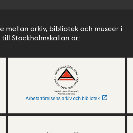
 mellan arkiv, bibliotek och museer i
till Stockholmskällan är:
Arbetarrörelsens arkiv och bibliotek