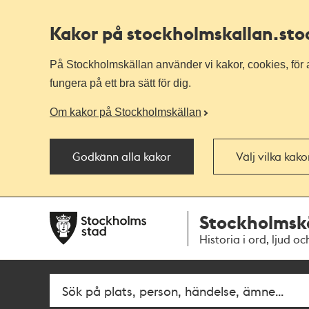
Kakor på stockholmskallan
.st
På Stockholmskällan använder vi kakor, cookies, för a
fungera på ett bra sätt för dig.
Om kakor på Stockholmskällan
Godkänn alla kakor
Välj vilka kak
Till
Till
Stockholmsk
navigationen
huvudinnehållet
Historia i ord, ljud oc
Fritextsök