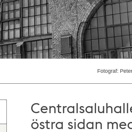
Fotograf: Pete
Centralsaluhall
östra sidan me