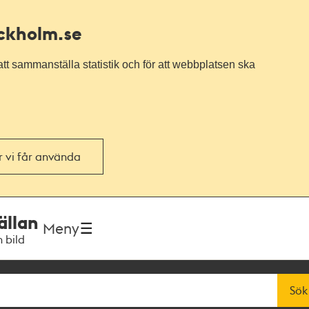
ockholm.se
tt sammanställa statistik och för att webbplatsen ska
or vi får använda
ällan
Meny
h bild
Sök