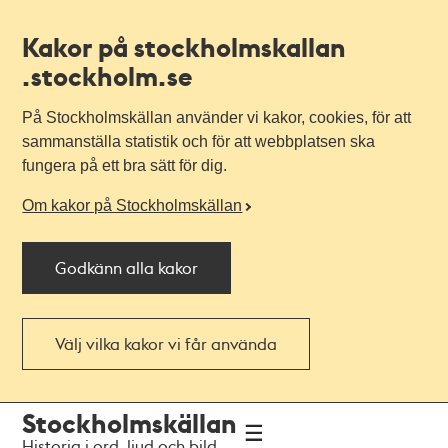
Kakor på stockholmskallan
.stockholm.se
På Stockholmskällan använder vi kakor, cookies, för att
sammanställa statistik och för att webbplatsen ska
fungera på ett bra sätt för dig.
Om kakor på Stockholmskällan
Godkänn alla kakor
Välj vilka kakor vi får använda
Till
Till
Stockholmskällan
navigationen
huvudinnehållet
Historia i ord, ljud och bild