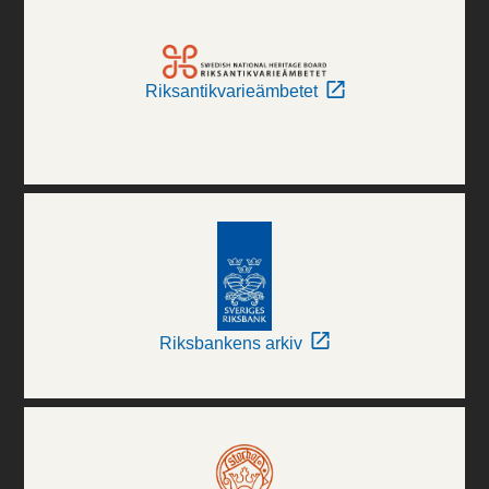
Riksantikvarieämbetet
Riksbankens arkiv