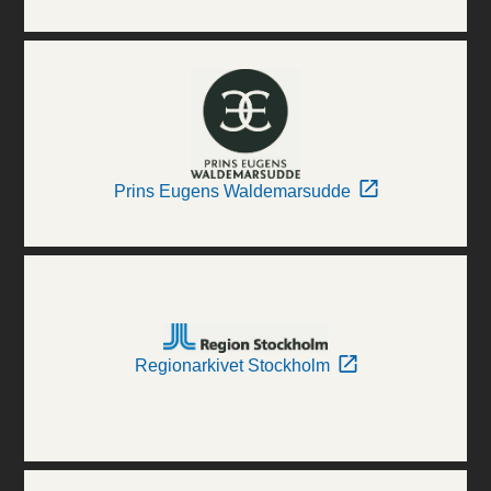
Prins Eugens Waldemarsudde
Regionarkivet Stockholm