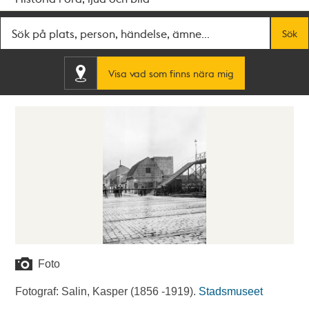
Fritextsök
Sök
Visa vad som finns nära mig
Foto
Fotograf: Salin, Kasper (1856 -1919).
Stadsmuseet