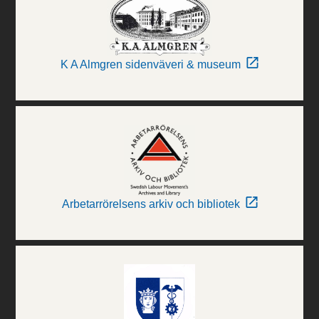
K A Almgren sidenväveri & museum
Arbetarrörelsens arkiv och bibliotek