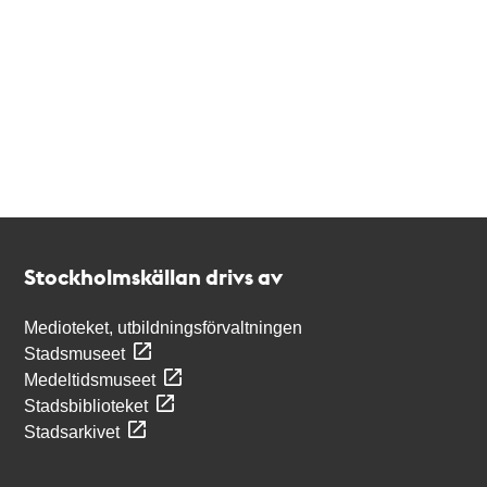
Kontakt
Stockholmskällan
Stockholmskällan drivs av
Medioteket, utbildningsförvaltningen
Stadsmuseet
Medeltidsmuseet
Stadsbiblioteket
Stadsarkivet