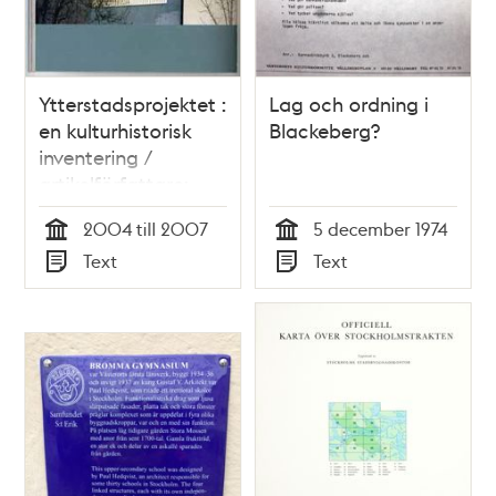
Ytterstadsprojektet :
Lag och ordning i
en kulturhistorisk
Blackeberg?
inventering /
artikelförfattare:
Anna-Karin Ericson
2004 till 2007
5 december 1974
Tid
Tid
Text
Text
Typ
Typ