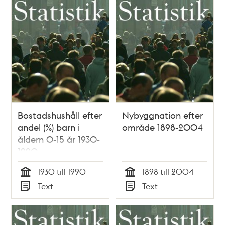
Bostadshushåll efter
Nybyggnation efter
andel (%) barn i
område 1898-2004
åldern 0-15 år 1930-
1990
1930 till 1990
1898 till 2004
Tid
Tid
Text
Text
Typ
Typ