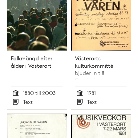
Folkmängd efter
Västerorts
ålder i Västerort
kulturkommitté
bjuder in till
filmvisning
1880 till 2003
1981
Tid
Tid
Text
Text
Typ
Typ