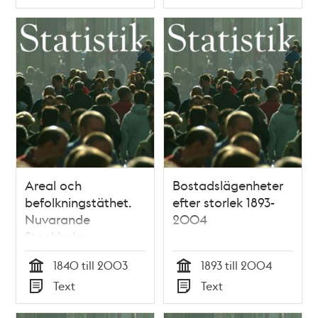
Typ
Typ
Areal och
Bostadslägenheter
befolkningstäthet.
efter storlek 1893-
Nuvarande
2004
Stockholm
1840 till 2003
1893 till 2004
Tid
Tid
Text
Text
Typ
Typ