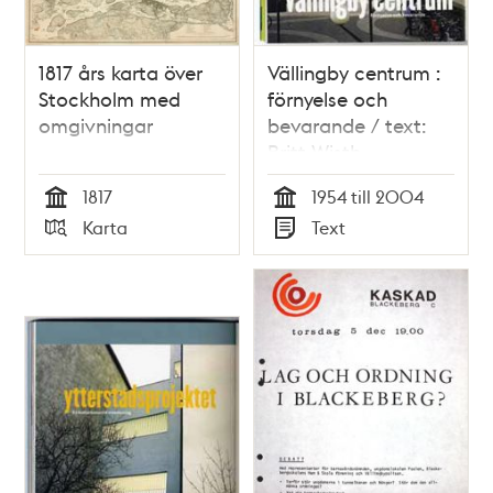
1817 års karta över
Vällingby centrum :
Stockholm med
förnyelse och
omgivningar
bevarande / text:
Britt Wisth
1817
1954 till 2004
Tid
Tid
Karta
Text
Typ
Typ