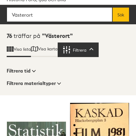
Sök
Fritextsök
Sök
Sökresultat
76
träffar på
Västerort
Visa karta
Visa lista
Filtrera
Filtrera
Filtrera tid
Filtrera materialtyper
Visningsläge
Totalt
76
träffar
Lista
Karta