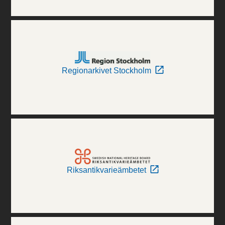
Regionarkivet Stockholm
Riksantikvarieämbetet