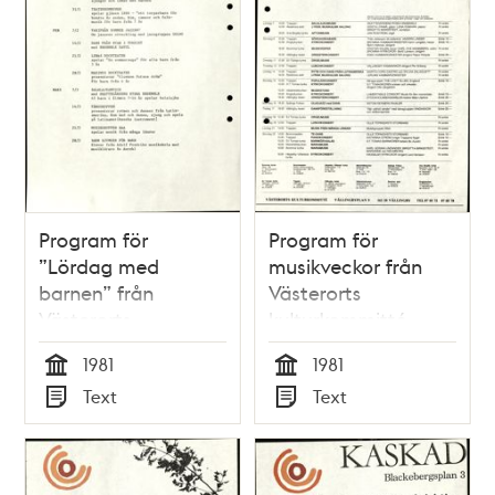
Program för
Program för
”Lördag med
musikveckor från
barnen” från
Västerorts
Västerorts
kulturkommitté
kulturkommitté
1981
1981
Tid
Tid
Text
Text
Typ
Typ