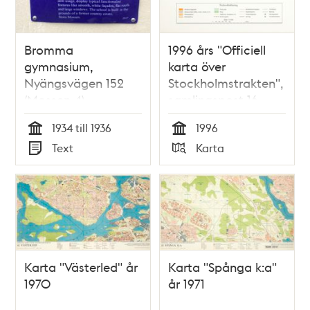
Bromma
1996 års "Officiell
gymnasium,
karta över
Nyängsvägen 152
Stockholmstrakten",
(Mossen 4)
samlingspost 16
blad
1934 till 1936
1996
Tid
Tid
Text
Karta
Typ
Typ
Karta "Västerled" år
Karta "Spånga k:a"
1970
år 1971