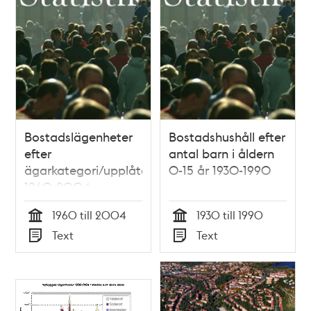
Bostadslägenheter
Bostadshushåll efter
efter
antal barn i åldern
ägarkategori/upplåtelseform
0-15 år 1930-1990
1960-2004
1960 till 2004
1930 till 1990
Tid
Tid
Text
Text
Typ
Typ