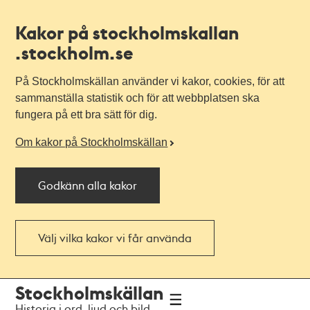
Kakor på stockholmskallan
.stockholm.se
På Stockholmskällan använder vi kakor, cookies, för att
sammanställa statistik och för att webbplatsen ska
fungera på ett bra sätt för dig.
Om kakor på Stockholmskällan
Godkänn alla kakor
Välj vilka kakor vi får använda
Till
Till
Stockholmskällan
navigationen
huvudinnehållet
Historia i ord, ljud och bild