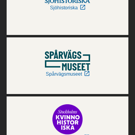
Sjöhistoriska
Spårvägsmuseet