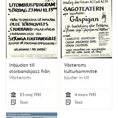
Inbjudan till
Västerorts
storbandsjazz från
kulturkommitté
Västerorts
bjuder in till
kulturkommitté
barnmusikal
23 maj 1981
4 mars 1981
Tid
Tid
Text
Text
Typ
Typ