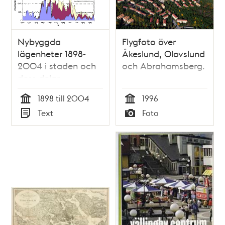
Nybyggda
Flygfoto över
lägenheter 1898-
Åkeslund, Olovslund
2004 i staden och
och Abrahamsberg.
dess delar
1898 till 2004
1996
Tid
Tid
Text
Foto
Typ
Typ