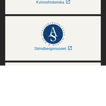
Kvinnohistoriska
Strindbergsmuseet
Thielska Galleriet