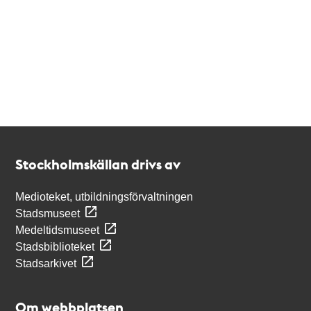
Kontakt
Stockholmskällan
Stockholmskällan drivs av
Medioteket, utbildningsförvaltningen
Stadsmuseet
Medeltidsmuseet
Stadsbiblioteket
Stadsarkivet
Om webbplatsen