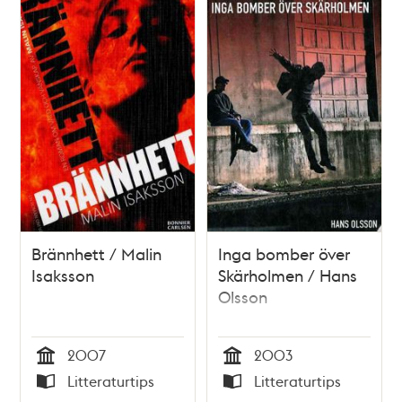
Brännhett / Malin
Inga bomber över
Isaksson
Skärholmen / Hans
Olsson
2007
2003
Tid
Tid
Litteraturtips
Litteraturtips
Typ
Typ