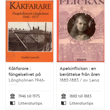
Kåkfarare :
Apelsinflickan : en
fängelselivet på
berättelse från åren
Långholmen 1946-
1882-1883 / av Lena
1975 / Annika
Kallenberg
Lamroth
1946 till 1975
1882 till 1883
Tid
Tid
Litteraturtips
Litteraturtips
Typ
Typ