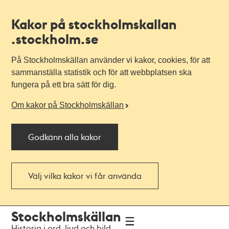
Kakor på stockholmskallan
.stockholm.se
På Stockholmskällan använder vi kakor, cookies, för att
sammanställa statistik och för att webbplatsen ska
fungera på ett bra sätt för dig.
Om kakor på Stockholmskällan
Godkänn alla kakor
Välj vilka kakor vi får använda
Till
Till
Stockholmskällan
navigationen
huvudinnehållet
Historia i ord, ljud och bild