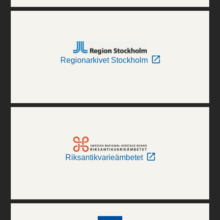
Regionarkivet Stockholm
Riksantikvarieämbetet