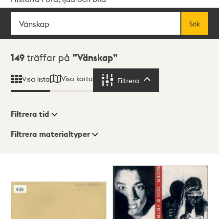
Sök
Fritextsök
Sök
Sökresultat
149
träffar på
Vänskap
Visa karta
Visa lista
Filtrera
Filtrera
Filtrera tid
Filtrera materialtyper
Visningsläge
Totalt
149
träffar
Lista
Karta