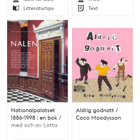
Tid
Tid
Litteraturtips
Text
Typ
Typ
Nationalpalatset
Aldrig godnatt /
1886-1998 : en bok /
Coco Moodysson
med och av Lotta
Arvidsson