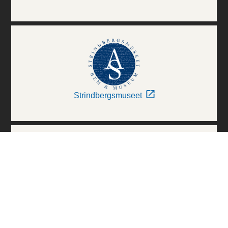
Strindbergsmuseet
Thielska Galleriet