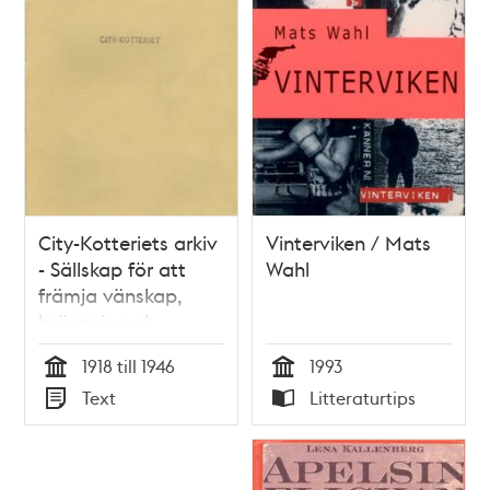
City-Kotteriets arkiv
Vinterviken / Mats
- Sällskap för att
Wahl
främja vänskap,
brännvin och
kärleken till det
1918 till 1946
1993
gamla Stockholm
Tid
Tid
Text
Litteraturtips
Typ
Typ