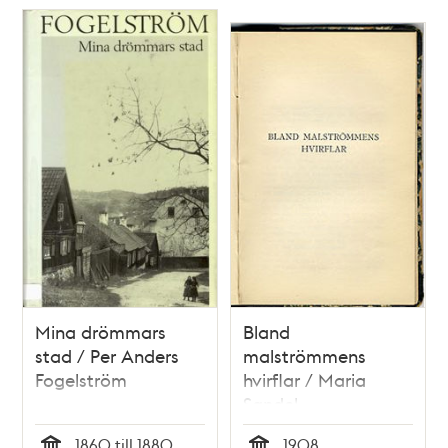
Mina drömmars
Bland
stad / Per Anders
malströmmens
Fogelström
hvirflar / Maria
Sandel
1860 till 1880
1908