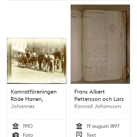
Kamratföreningen
Frans Albert
Röde Hanen,
Pettersson och Lars
Johannes
Konrad Johansson
brandstation
gripna, häktade och
dömda för ”otukt,
1910
19 augusti 1897
som mot naturen
Tid
Tid
Foto
Text
är” i augusti 1897.