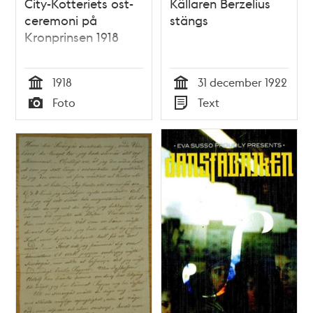
City-Kotteriets ost-
Källaren Berzelius
ceremoni på
stängs
Kronprinsen 1918
1918
31 december 1922
Tid
Tid
Foto
Text
Typ
Typ