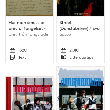
Hur man smusslar
Street
brev ur fängelset -
(Dansfabriken) / Eva
brev från fängslade
Susso
Löfqvist till Johanna
Segerström 1820
1820
2010
Tid
Tid
Text
Litteraturtips
Typ
Typ