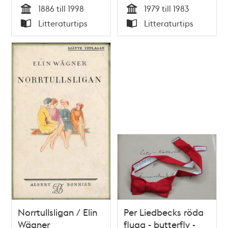
1886 till 1998
1979 till 1983
Tid
Tid
Litteraturtips
Litteraturtips
Typ
Typ
Norrtullsligan / Elin
Per Liedbecks röda
Wägner
fluga - butterfly -