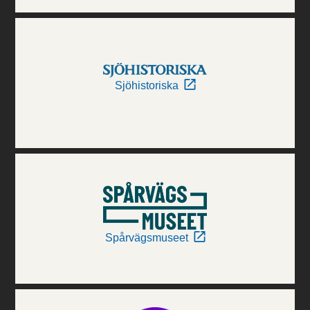
Sjöhistoriska
Spårvägsmuseet