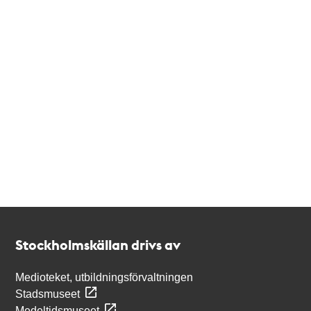
Kontakt
Stockholmskällan
Stockholmskällan drivs av
Medioteket, utbildningsförvaltningen
Stadsmuseet
Medeltidsmuseet