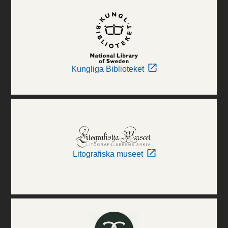
Kungliga Biblioteket
Litografiska museet