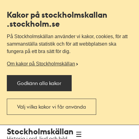
Kakor på stockholmskallan
.stockholm.se
På Stockholmskällan använder vi kakor, cookies, för att
sammanställa statistik och för att webbplatsen ska
fungera på ett bra sätt för dig.
Om kakor på Stockholmskällan
Godkänn alla kakor
Välj vilka kakor vi får använda
Till
Till
Stockholmskällan
navigationen
huvudinnehållet
Historia i ord, ljud och bild