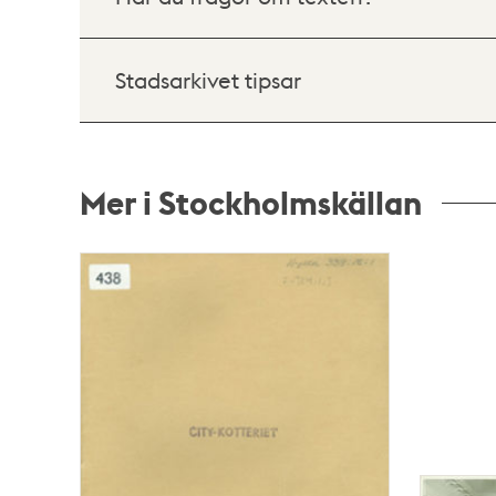
Stadsarkivet tipsar
Mer i Stockholmskällan
Relaterade
poster
och
teman