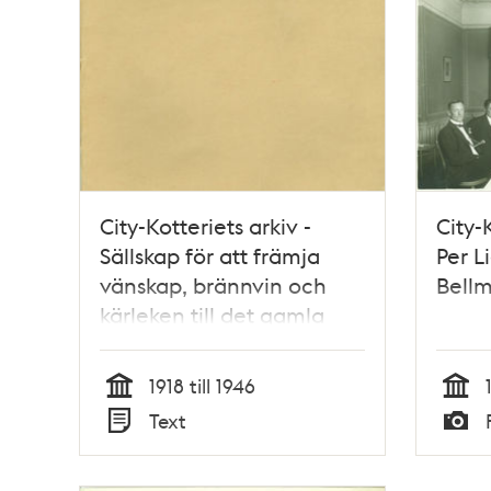
City-Kotteriets arkiv -
City-
Sällskap för att främja
Per L
vänskap, brännvin och
Bell
kärleken till det gamla
Stockholm
1918 till 1946
Tid
Tid
Text
Typ
Typ