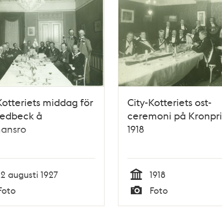
Kotteriets middag för
City-Kotteriets ost-
iedbeck å
ceremoni på Kronpr
mansro
1918
12 augusti 1927
1918
Tid
Foto
Foto
Typ