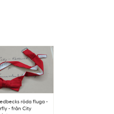
iedbecks röda fluga -
fly - från City