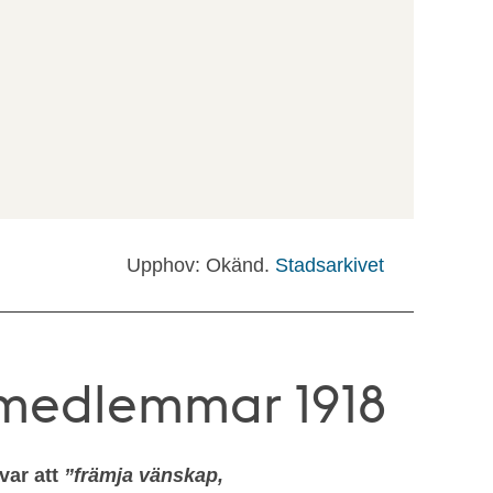
Upphov: Okänd.
Stadsarkivet
s medlemmar 1918
 var att
”främja vänskap,