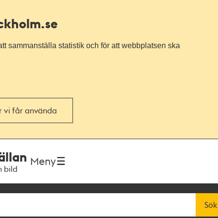
ockholm.se
tt sammanställa statistik och för att webbplatsen ska
or vi får använda
ällan
Meny
h bild
Sök