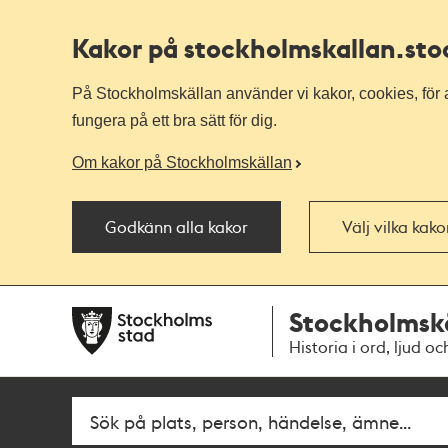
Kakor på stockholmskallan
.st
På Stockholmskällan använder vi kakor, cookies, för a
fungera på ett bra sätt för dig.
Om kakor på Stockholmskällan
Godkänn alla kakor
Välj vilka kak
Till
Till
Stockholmsk
navigationen
huvudinnehållet
Historia i ord, ljud oc
Fritextsök