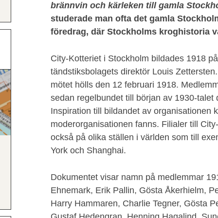
brännvin och kärleken till gamla Stock
studerade man ofta det gamla Stockhol
föredrag, där Stockholms kroghistoria va
City-Kotteriet i Stockholm bildades 1918 på
tändstiksbolagets direktör Louis Zettersten
mötet hölls den 12 februari 1918. Medlemmar
sedan regelbundet till början av 1930-talet 
Inspiration till bildandet av organisationen
moderorganisationen fanns. Filialer till City
också på olika ställen i världen som till ex
York och Shanghai.
Dokumentet visar namn på medlemmar 1918
Ehnemark, Erik Pallin, Gösta Åkerhielm, Pe
Harry Hammaren, Charlie Tegner, Gösta Pe
Gustaf Hedengran, Henning Hagalind, Sun