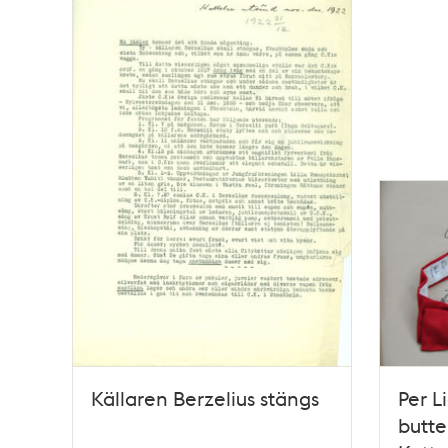
Källaren Berzelius stängs
Per L
butter