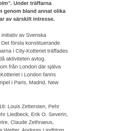
holm".
Under träffarna
m genom bland annat olika
r av särskilt intresse.
 initiativ av Svenska
. Det första konstituerande
na i City-Kotteriet träffades
då aktiviteten avtog.
 kom från London där själva
-Kotteriet i London fanns
empel i Paris, Madrid, New
: Louis Zettersten, Pehr
hr Liedbeck, Erik O. Severin,
tre, Claude Zethraeus,
e Wetter, Andreas Lindblom,