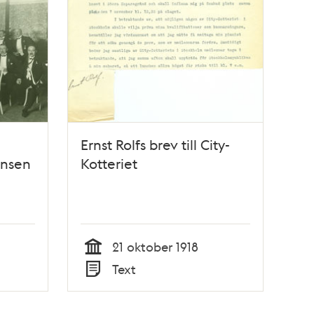
Ernst Rolfs brev till City-
insen
Kotteriet
21 oktober 1918
Tid
Text
Typ