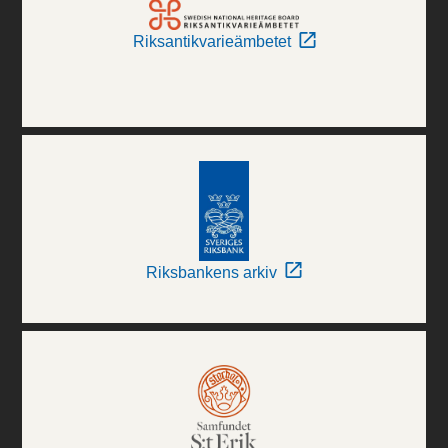
Riksantikvarieämbetet
Riksbankens arkiv