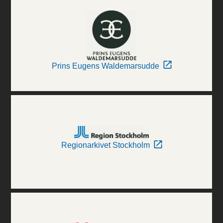
Prins Eugens Waldemarsudde
Regionarkivet Stockholm