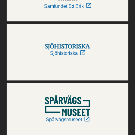
Samfundet S:t Erik
Sjöhistoriska
Spårvägsmuseet