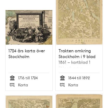
1724 års karta över
Trakten omkring
Stockholm
Stockholm i 9 blad
1861 – kartblad 1
”Nordvestra
bladet”, översett
1716 till 1724
1844 till 1892
1892
Tid
Tid
Karta
Karta
Typ
Typ