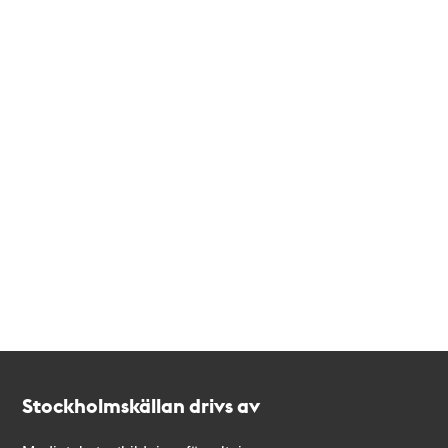
Kontakt
Stockholmskällan
Stockholmskällan drivs av