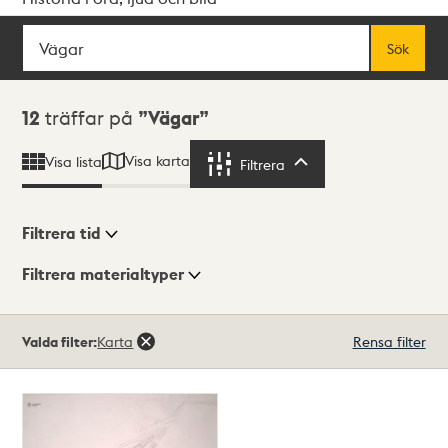
Sök
Fritextsök
Sök
Sökresultat
12
träffar på
Vägar
Visa karta
Visa lista
Filtrera
Filtrera
Filtrera tid
Filtrera materialtyper
Visningsläge
Totalt
Valda filter:
Karta
Rensa filter
12
träffar
Lista
Karta