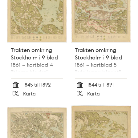
Trakten omkring
Trakten omkring
Stockholm i 9 blad
Stockholm i 9 blad
1861 – kartblad 4
1861 – kartblad 5
”Norra bladet”,
”Mellersta bladet”,
översett 1892
översett 1891
1845 till 1892
1844 till 1891
Tid
Tid
Karta
Karta
Typ
Typ