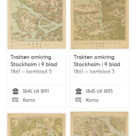
Trakten omkring
Trakten omkring
Stockholm i 9 blad
Stockholm i 9 blad
1861 – kartblad 2
1861 – kartblad 3
”Vestra bladet”,
”Sydvestra bladet”,
översett 1891
översett 1893
1845 till 1891
1845 till 1893
Tid
Tid
Karta
Karta
Typ
Typ