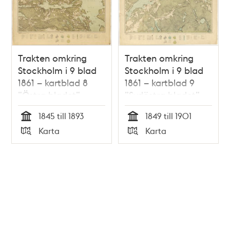
Trakten omkring
Trakten omkring
Stockholm i 9 blad
Stockholm i 9 blad
1861 – kartblad 8
1861 – kartblad 9
”Östra bladet”,
”Sydöstra bladet”,
översett 1893
översett 1893
1845 till 1893
1849 till 1901
Tid
Tid
Karta
Karta
Typ
Typ