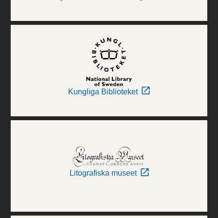
Kungliga Biblioteket
Litografiska museet