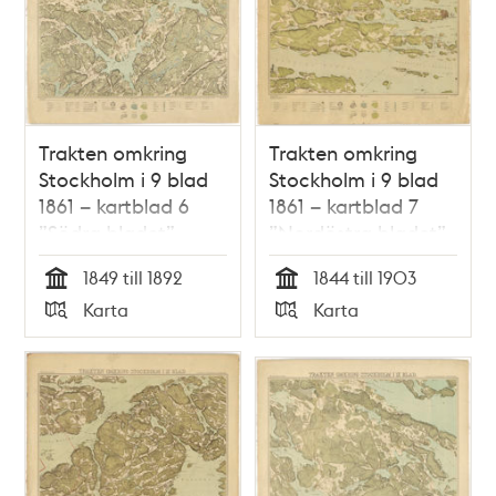
Trakten omkring
Trakten omkring
Stockholm i 9 blad
Stockholm i 9 blad
1861 – kartblad 6
1861 – kartblad 7
”Södra bladet”,
”Nordöstra bladet”,
översett 1892
översett 1892
1849 till 1892
1844 till 1903
Tid
Tid
Karta
Karta
Typ
Typ