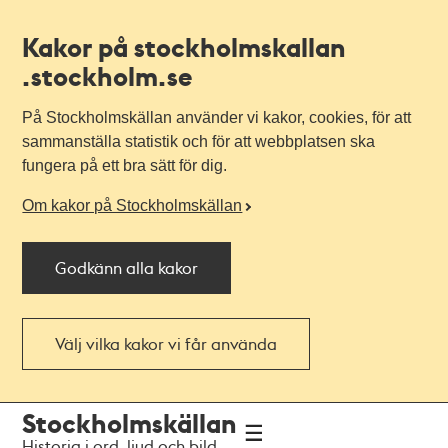
Kakor på stockholmskallan
.stockholm.se
På Stockholmskällan använder vi kakor, cookies, för att
sammanställa statistik och för att webbplatsen ska
fungera på ett bra sätt för dig.
Om kakor på Stockholmskällan
Godkänn alla kakor
Välj vilka kakor vi får använda
Till
Till
Stockholmskällan
navigationen
huvudinnehållet
Historia i ord, ljud och bild