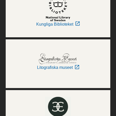
Kungliga Biblioteket
Litografiska museet