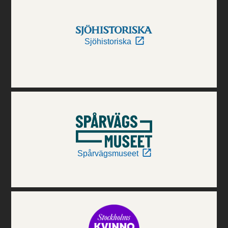
Sjöhistoriska
Spårvägsmuseet