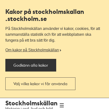
Kakor på stockholmskallan
.stockholm.se
På Stockholmskällan använder vi kakor, cookies, för att
sammanställa statistik och för att webbplatsen ska
fungera på ett bra sätt för dig.
Om kakor på Stockholmskällan
Godkänn alla kakor
Välj vilka kakor vi får använda
Till
Till
Stockholmskällan
navigationen
huvudinnehållet
Historia i ord, ljud och bild