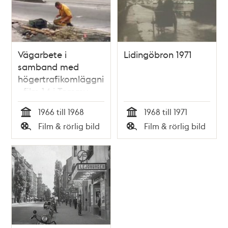
Vägarbete i
Lidingöbron 1971
samband med
högertrafikomläggningen
- film 14 i Tommy
Engströms samling
1966 till 1968
1968 till 1971
Tid
Tid
Film & rörlig bild
Film & rörlig bild
Typ
Typ