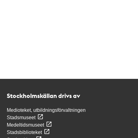
Kontakt
Stockholmskällan
Stockholmskällan drivs av
Medioteket, utbildningsförvaltningen
Stadsmuseet
Medeltidsmuseet
Stadsbiblioteket