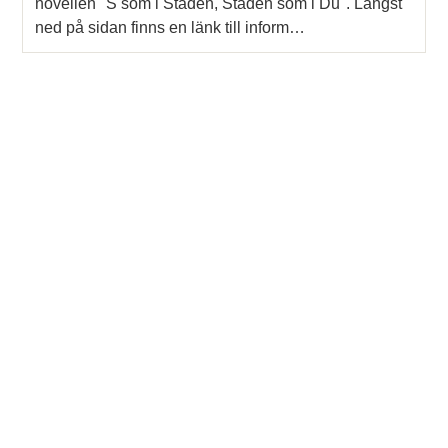
novellen "S som i Staden, Staden som i Du". Längst
ned på sidan finns en länk till inform…