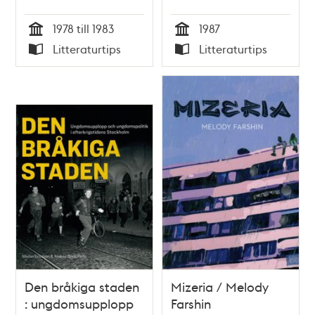
1978 till 1983
1987
Tid
Tid
Litteraturtips
Litteraturtips
Typ
Typ
Den bråkiga staden
Mizeria / Melody
: ungdomsupplopp
Farshin