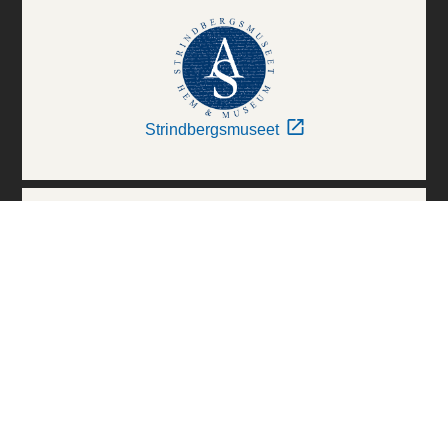
Strindbergsmuseet
Thielska Galleriet