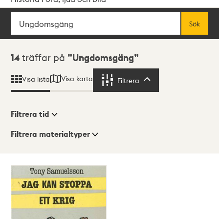
Sök
Fritextsök
Sök
Sökresultat
14
träffar på
Ungdomsgäng
Visa karta
Visa lista
Filtrera
Filtrera
Filtrera tid
Filtrera materialtyper
Visningsläge
Totalt
14
träffar
Lista
Karta