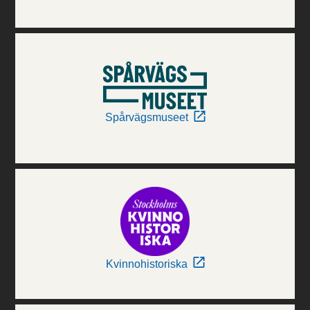
Spårvägsmuseet
Kvinnohistoriska