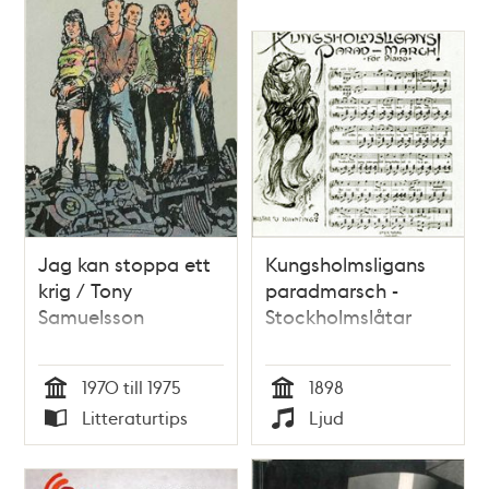
Jag kan stoppa ett
Kungsholmsligans
krig / Tony
paradmarsch -
Samuelsson
Stockholmslåtar
1970 till 1975
1898
Tid
Tid
Litteraturtips
Ljud
Typ
Typ