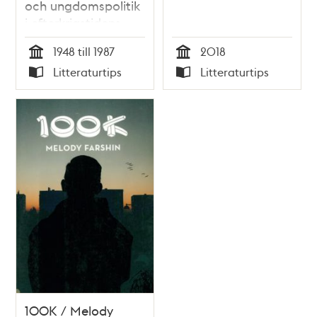
och ungdomspolitik
i efterkrigstidens
Stockholm / Martin
1948 till 1987
2018
Ericsson och Andrés
Tid
Tid
Litteraturtips
Litteraturtips
Brink Pinto
Typ
Typ
100K / Melody