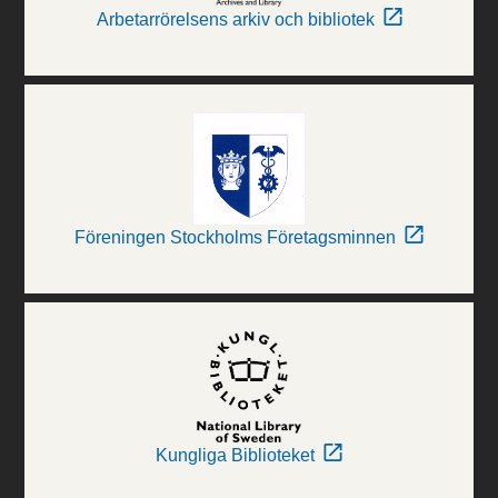
Arbetarrörelsens arkiv och bibliotek
Föreningen Stockholms Företagsminnen
Kungliga Biblioteket