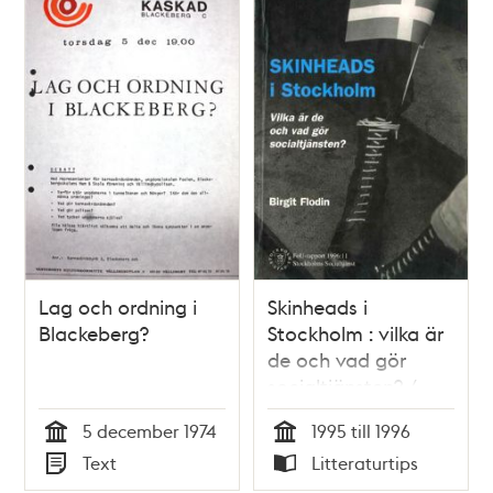
Lag och ordning i
Skinheads i
Blackeberg?
Stockholm : vilka är
de och vad gör
socialtjänsten? /
Birgit Flodin
5 december 1974
1995 till 1996
Tid
Tid
Text
Litteraturtips
Typ
Typ