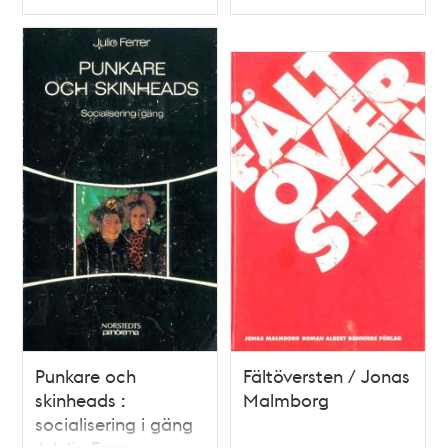
Typ
Typ
Punkare och
Fältöversten / Jonas
skinheads :
Malmborg
socialisering i gäng
/ Julio Ferrer