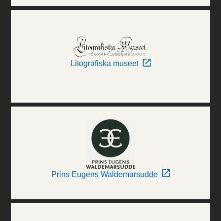
Litografiska museet
Prins Eugens Waldemarsudde