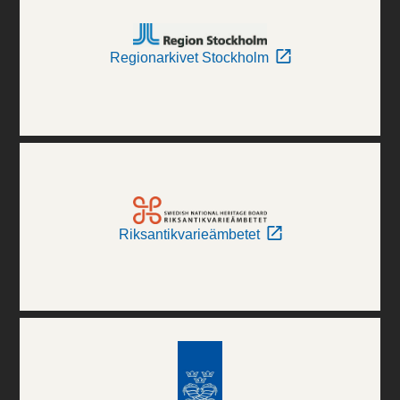
Regionarkivet Stockholm
Riksantikvarieämbetet