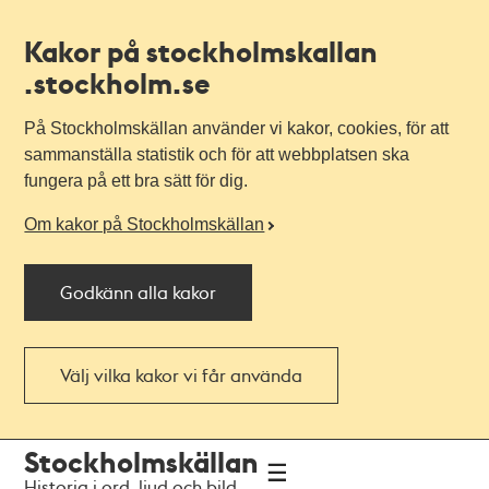
Kakor på stockholmskallan
.stockholm.se
På Stockholmskällan använder vi kakor, cookies, för att
sammanställa statistik och för att webbplatsen ska
fungera på ett bra sätt för dig.
Om kakor på Stockholmskällan
Godkänn alla kakor
Välj vilka kakor vi får använda
Till
Till
Stockholmskällan
navigationen
huvudinnehållet
Historia i ord, ljud och bild