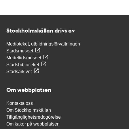
Kontakt
Stockholmskällan
Stockholmskällan drivs av
Medioteket, utbildningsförvaltningen
Stadsmuseet
Medeltidsmuseet
Stadsbiblioteket
Stadsarkivet
Om webbplatsen
Kontakta oss
Om Stockholmskällan
Tillgänglighetsredogörelse
Om kakor på webbplatsen