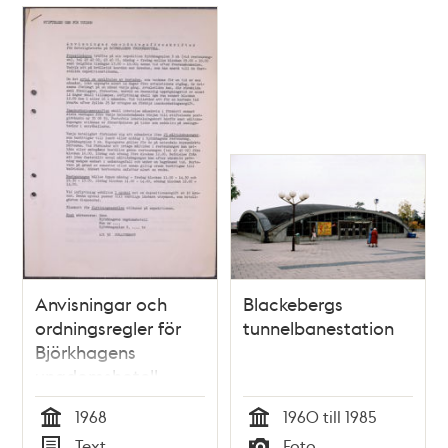
Relaterade
poster
och
teman
Anvisningar och
Blackebergs
ordningsregler för
tunnelbanestation
Björkhagens
ungdomshotell
1968
1960 till 1985
Tid
Tid
Text
Foto