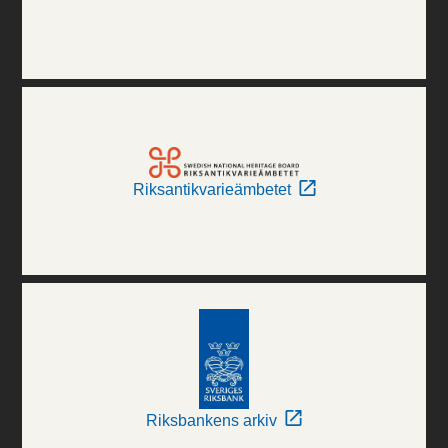
Riksantikvarieämbetet
Riksbankens arkiv