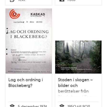
Typ
Typ
Lag och ordning i
Staden i skogen –
Blackeberg?
bilder och
berättelser från
Blackeberg / Tomas
Zackarias Westberg
5 december 1974
1950 till 2011