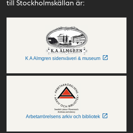
till Stockholmskällan är:
K A Almgren sidenväveri & museum
Arbetarrörelsens arkiv och bibliotek