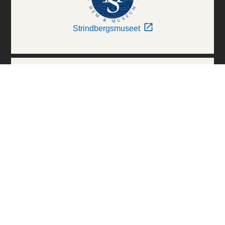
Strindbergsmuseet
Thielska Galleriet
Världskulturmuseerna