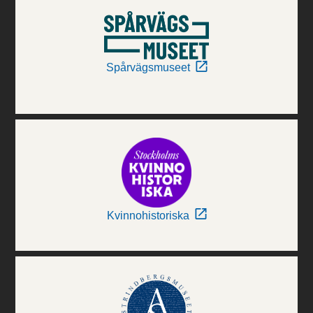
Spårvägsmuseet
Kvinnohistoriska