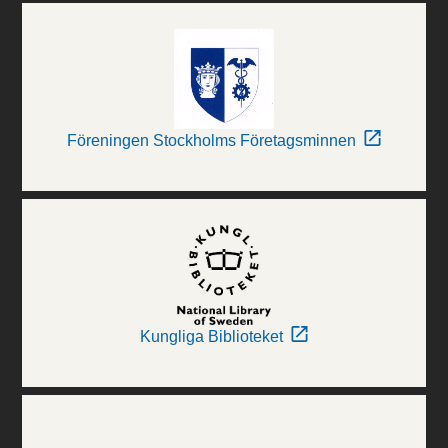
Föreningen Stockholms Företagsminnen
Kungliga Biblioteket