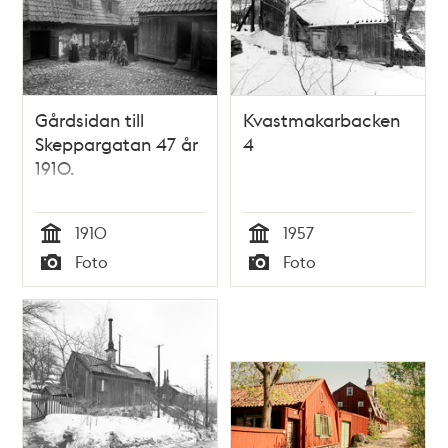
Gårdsidan till
Kvastmakarbacken
Skeppargatan 47 år
4
1910.
1910
1957
Tid
Tid
Foto
Foto
Typ
Typ