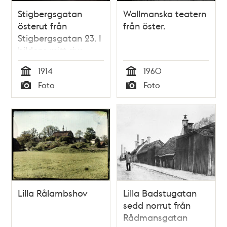
Stigbergsgatan
Wallmanska teatern
österut från
från öster.
Stigbergsgatan 23. I
bildens mitt rivs
äldre
1914
1960
trähusbebyggelse
Tid
Tid
Foto
Foto
och till höger syns
Typ
Typ
Navigationsskolan.
Lilla Rålambshov
Lilla Badstugatan
sedd norrut från
Rådmansgatan