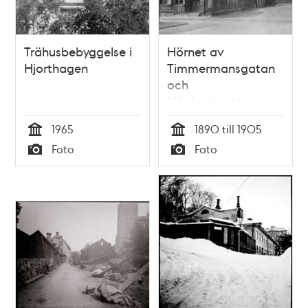
Trähusbebyggelse i
Hörnet av
Hjorthagen
Timmermansgatan
och
Högbergsgatan,
med äldre
1965
1890 till 1905
trähusbebyggelse
Tid
Tid
Foto
Foto
Typ
Typ