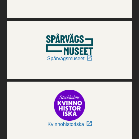
Spårvägsmuseet
Kvinnohistoriska