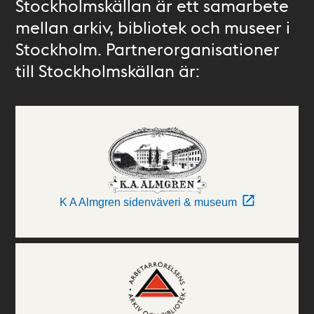
Stockholmskällan är ett samarbete
mellan arkiv, bibliotek och museer i
Stockholm. Partnerorganisationer
till Stockholmskällan är:
K A Almgren sidenväveri & museum