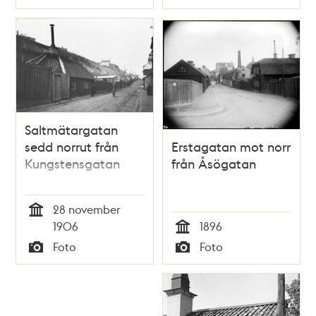
Typ
Typ
Saltmätargatan
sedd norrut från
Erstagatan mot norr
Kungstensgatan
från Åsögatan
28 november
Tid
1906
1896
Tid
Foto
Foto
Typ
Typ