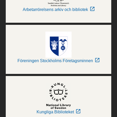
Arbetarrörelsens arkiv och bibliotek
Föreningen Stockholms Företagsminnen
Kungliga Biblioteket