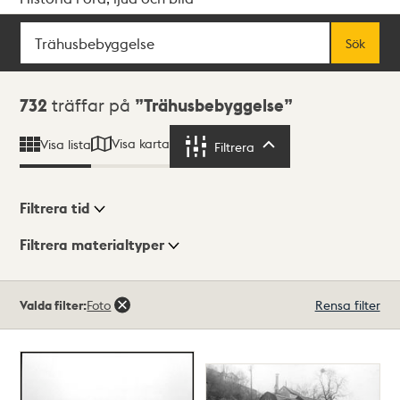
Sök
Fritextsök
Sök
Sökresultat
732
träffar på
Trähusbebyggelse
Visa karta
Visa lista
Filtrera
Filtrera
Filtrera tid
Filtrera materialtyper
Visningsläge
Totalt
Valda filter:
Foto
Rensa filter
732
träffar
Lista
Karta