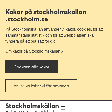
Kakor på stockholmskallan
.stockholm.se
På Stockholmskällan använder vi kakor, cookies, för att
sammanställa statistik och för att webbplatsen ska
fungera på ett bra sätt för dig.
Om kakor på Stockholmskällan
Godkänn alla kakor
Välj vilka kakor vi får använda
Till
Till
Stockholmskällan
navigationen
huvudinnehållet
Historia i ord, ljud och bild