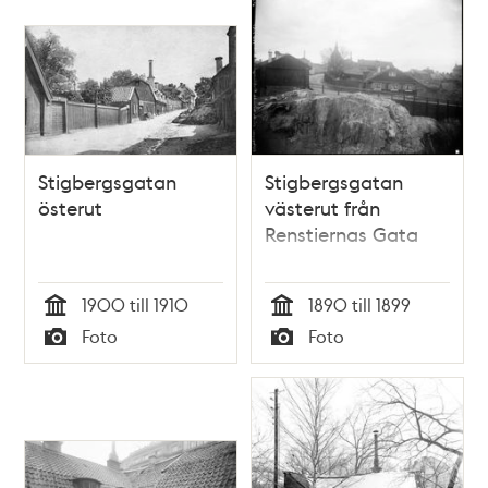
Stigbergsgatan
Stigbergsgatan
österut
västerut från
Renstiernas Gata
1900 till 1910
1890 till 1899
Tid
Tid
Foto
Foto
Typ
Typ