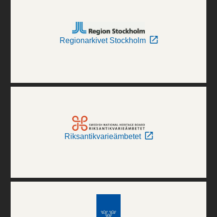
Regionarkivet Stockholm
Riksantikvarieämbetet