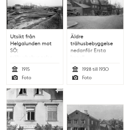
Utsikt från
Äldre
Helgalunden mot
trähusbebyggelse
SÖ:
nedanför Ersta
trähusbebyggelse
kapell.
kv. Milen, Kvadraten
Folkungagatan 113
1915
1928 till 1930
och Rektangeln. I
Tid
Tid
Foto
Foto
bakgr. skymtar
Typ
Typ
bryggerierna i kv.
Uret och Åkern