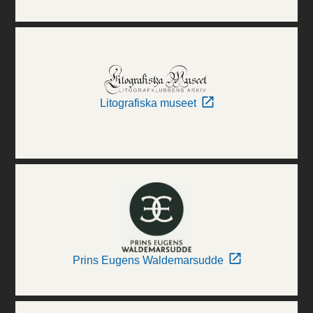
Litografiska museet
Prins Eugens Waldemarsudde