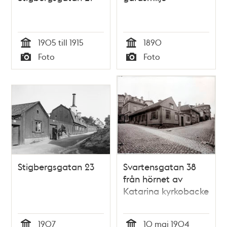
1905 till 1915
1890
Tid
Tid
Foto
Foto
Typ
Typ
Stigbergsgatan 23
Svartensgatan 38
från hörnet av
Katarina kyrkobacke
1907
10 maj 1904