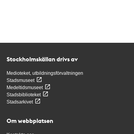
Kontakt
Stockholmskällan
Stockholmskällan drivs av
Medioteket, utbildningsförvaltningen
Stadsmuseet
Medeltidsmuseet
Stadsbiblioteket
Stadsarkivet
Om webbplatsen