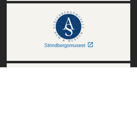
Strindbergsmuseet
Thielska Galleriet