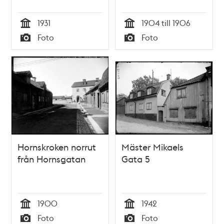
1931
1904 till 1906
Tid
Tid
Foto
Foto
Typ
Typ
Hornskroken norrut
Mäster Mikaels
från Hornsgatan
Gata 5
1900
1942
Tid
Tid
Foto
Foto