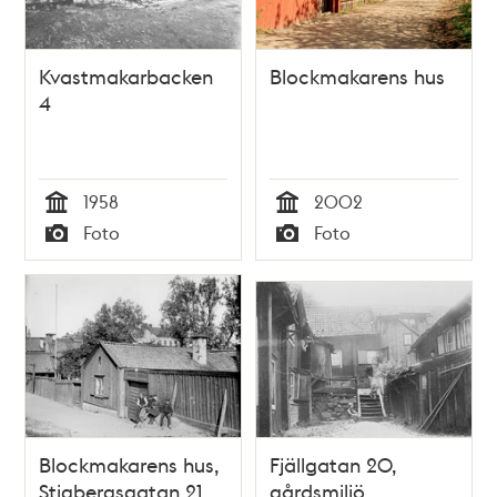
Kvastmakarbacken
Blockmakarens hus
4
1958
2002
Tid
Tid
Foto
Foto
Typ
Typ
Blockmakarens hus,
Fjällgatan 20,
Stigbergsgatan 21
gårdsmiljö