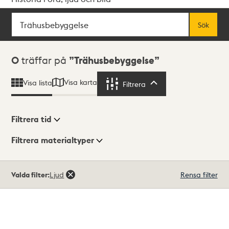
Sök
Fritextsök
Sök
Sökresultat
0
träffar på
Trähusbebyggelse
Visa karta
Visa lista
Filtrera
Filtrera
Filtrera tid
Filtrera materialtyper
Visningsläge
Totalt
Valda filter:
Ljud
Rensa filter
0
träffar
Lista
Karta