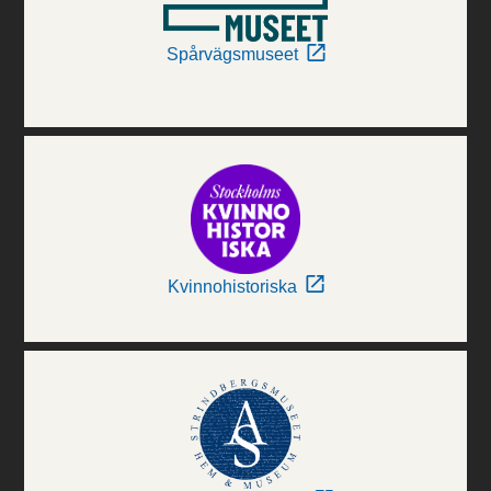
Spårvägsmuseet
Kvinnohistoriska