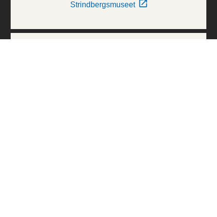
Strindbergsmuseet
Thielska Galleriet
Världskulturmuseerna