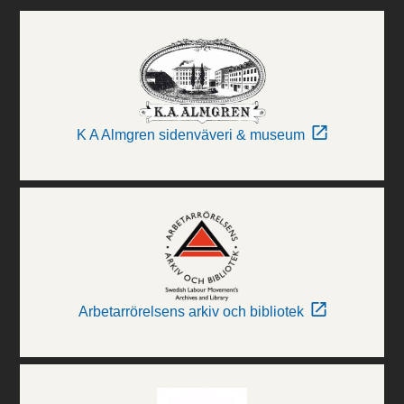
K A Almgren sidenväveri & museum
Arbetarrörelsens arkiv och bibliotek