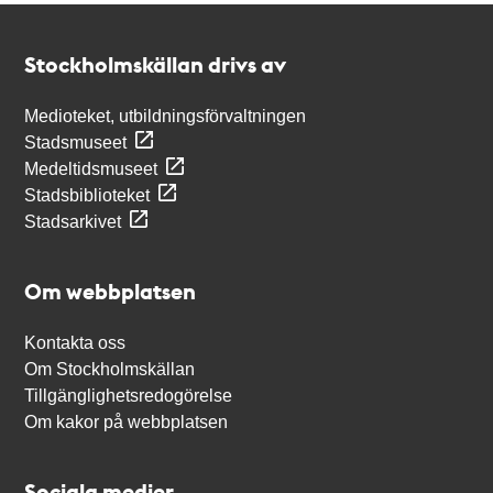
Kontakt
Stockholmskällan
Stockholmskällan drivs av
Medioteket, utbildningsförvaltningen
Stadsmuseet
Medeltidsmuseet
Stadsbiblioteket
Stadsarkivet
Om webbplatsen
Kontakta oss
Om Stockholmskällan
Tillgänglighetsredogörelse
Om kakor på webbplatsen
Sociala medier