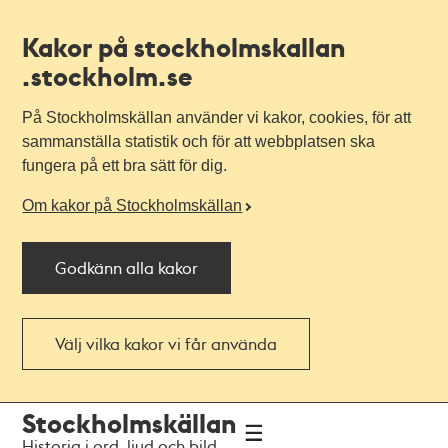
Kakor på stockholmskallan
.stockholm.se
På Stockholmskällan använder vi kakor, cookies, för att
sammanställa statistik och för att webbplatsen ska
fungera på ett bra sätt för dig.
Om kakor på Stockholmskällan
Godkänn alla kakor
Välj vilka kakor vi får använda
Till
Till
Stockholmskällan
navigationen
huvudinnehållet
Historia i ord, ljud och bild