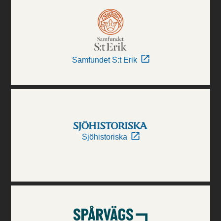
Samfundet S:t Erik
Sjöhistoriska