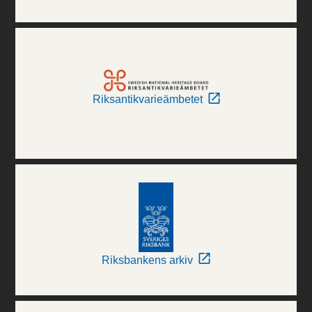
Riksantikvarieämbetet
Riksbankens arkiv