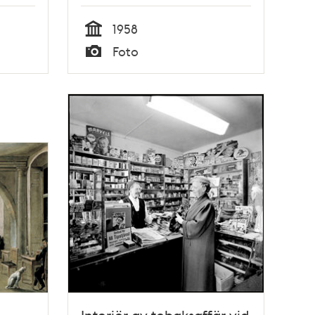
1958
Tid
Foto
Typ
Interiör av tobaksaffär vid