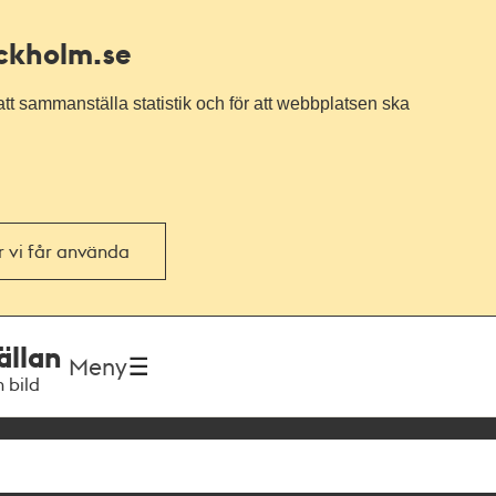
ockholm.se
tt sammanställa statistik och för att webbplatsen ska
or vi får använda
ällan
Meny
h bild