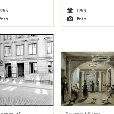
1958
1958
Tid
Foto
Foto
Typ
gatan 43.
Bayards källare,