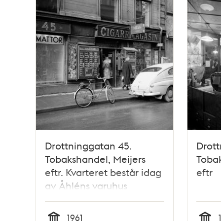
Drottninggatan 45.
Drott
Tobakshandel, Meijers
Tobak
eftr. Kvarteret består idag
eftr
av Åhléns varuhus
1961