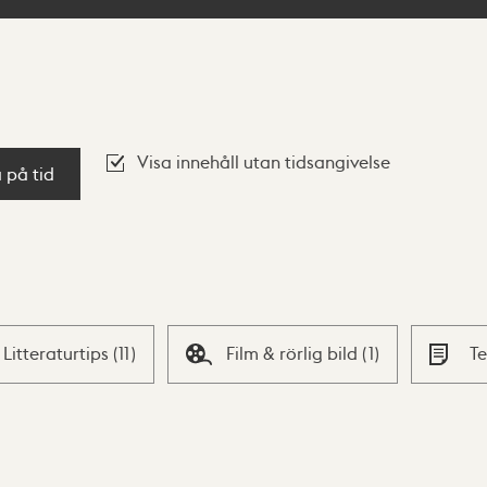
Visa innehåll utan tidsangivelse
a på tid
Litteraturtips
(
11
)
Film & rörlig bild
(
1
)
T