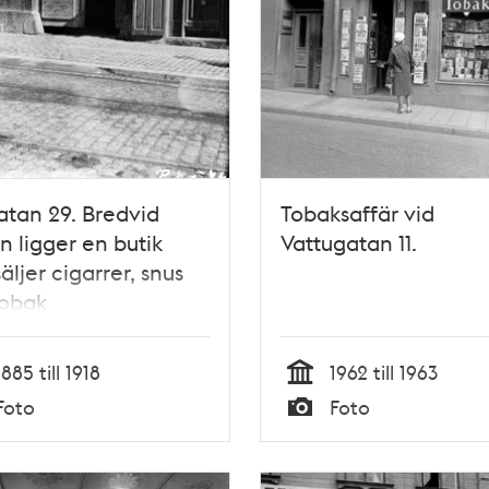
tan 29. Bredvid
Tobaksaffär vid
n ligger en butik
Vattugatan 11.
äljer cigarrer, snus
tobak
1885 till 1918
1962 till 1963
Tid
Foto
Foto
Typ