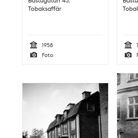
Tobaksaffär
Tobak
1958
Tid
Tid
Foto
Typ
Typ