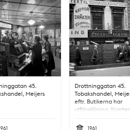
ninggatan 45.
Drottninggatan 45.
shandel, Meijers
Tobakshandel, Meije
eftr. Butikerna har
utförsäljning. Kvarte
består idag av Åhlén
varuhus
1961
1961