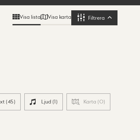
Visa karta
Visa lista
Filtrera
Filtrera
ext
(
45
)
Ljud
(
1
)
Karta
(
0
)