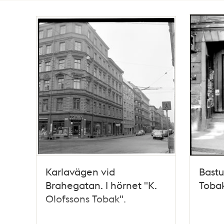
Totalt
193
träffar
Karlavägen vid
Bastu
Brahegatan. I hörnet "K.
Tobak
Olofssons Tobak".