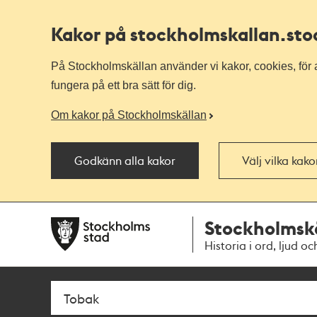
Kakor på stockholmskallan
.st
På Stockholmskällan använder vi kakor, cookies, för a
fungera på ett bra sätt för dig.
Om kakor på Stockholmskällan
Godkänn alla kakor
Välj vilka kak
Till
Till
Stockholmsk
navigationen
huvudinnehållet
Historia i ord, ljud oc
Sök
Fritextsök