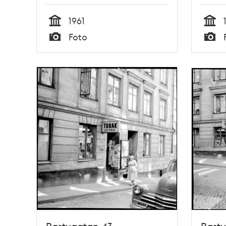
1961
Tid
Tid
Foto
Typ
Typ
Bastugatan 43.
Bastu