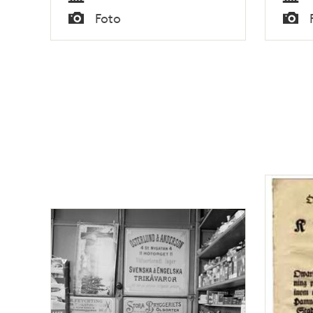
Tid
Tid
Foto
Typ
Typ