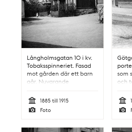
Långholmsgatan 10 i kv.
Götga
Tobaksspinneriet. Fasad
porte
mot gården där ett barn
som s
går. Nuvarande
och 
Långholmsgatan 12 och
Högalidsgatan 23
1885 till 1915
Tid
Tid
Foto
Typ
Typ