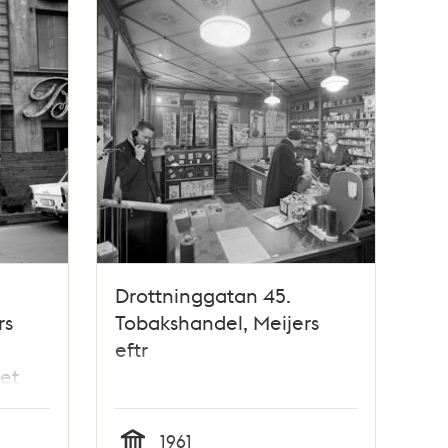
Drottninggatan 45.
rs
Tobakshandel, Meijers
eftr
ret
s
1961