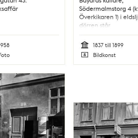
saffär
Södermalmstorg 4 (k
Överkikaren 1) i eldslj
dörren står
tobaksfabrikören Eri
Fohman.
1958
1837 till 1899
Tid
Foto
Bildkonst
Typ