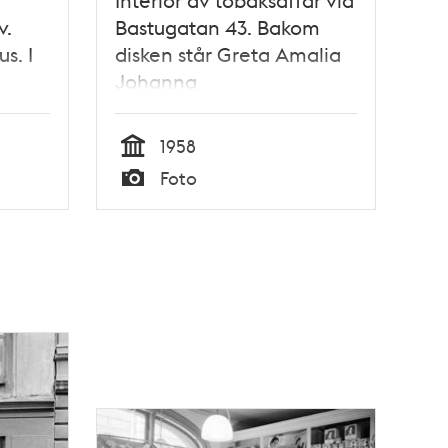
v.
Bastugatan 43. Bakom
us. I
disken står Greta Amalia
Johanna
k
Hansdotter/Eriksson.
1958
Tid
Foto
Typ