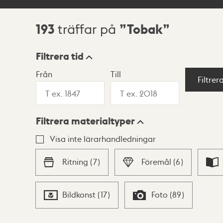
193
Tobak
träffar på
Sökresultat
Filtrera tid
Från
Till
Visningsläge
Filtrer
Filtrera materialtyper
Lista
Karta
Visa inte lärarhandledningar
Ritning
(
7
)
Föremål
(
6
)
Bildkonst
(
17
)
Foto
(
89
)