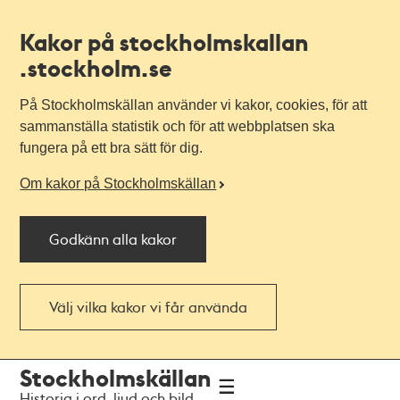
Kakor på stockholmskallan
.stockholm.se
På Stockholmskällan använder vi kakor, cookies, för att
sammanställa statistik och för att webbplatsen ska
fungera på ett bra sätt för dig.
Om kakor på Stockholmskällan
Godkänn alla kakor
Välj vilka kakor vi får använda
Till
Till
Stockholmskällan
navigationen
huvudinnehållet
Historia i ord, ljud och bild