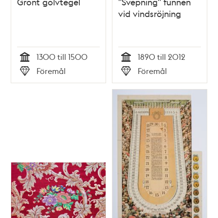
Grönt golvtegel
"Svepning" funnen
vid vindsröjning
1300 till 1500
1890 till 2012
Tid
Tid
Föremål
Föremål
Typ
Typ