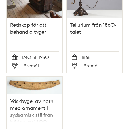
Redskap för att
Tellurium från 1860-
behandla tyger
talet
1740 till 1950
1868
Tid
Tid
Föremål
Föremål
Typ
Typ
Väskbygel av horn
med ornament i
sydsamisk stil från
början av 1600-
talet