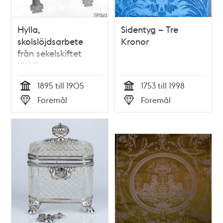
Hylla,
Sidentyg – Tre
skolslöjdsarbete
Kronor
från sekelskiftet
1900
1895 till 1905
1753 till 1998
Tid
Tid
Föremål
Föremål
Typ
Typ