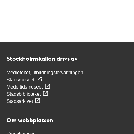
Kontakt
Stockholmskällan
Stockholmskällan drivs av
Medioteket, utbildningsförvaltningen
Stadsmuseet
Medeltidsmuseet
Stadsbiblioteket
Stadsarkivet
Om webbplatsen