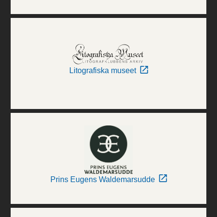
Litografiska museet
Prins Eugens Waldemarsudde