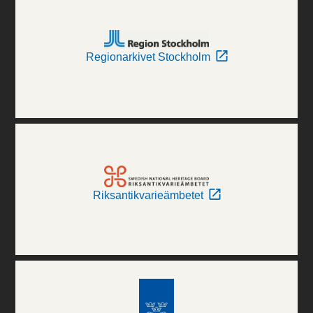
Regionarkivet Stockholm
Riksantikvarieämbetet