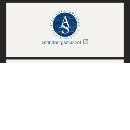
Strindbergsmuseet
Thielska Galleriet