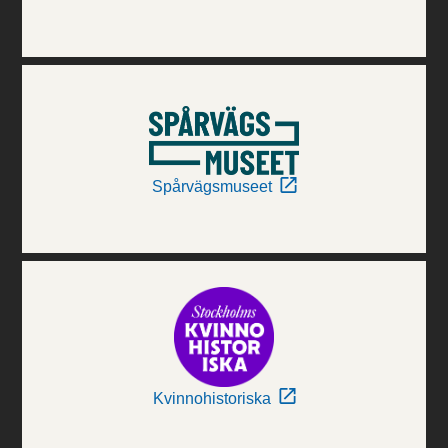
Spårvägsmuseet
Kvinnohistoriska