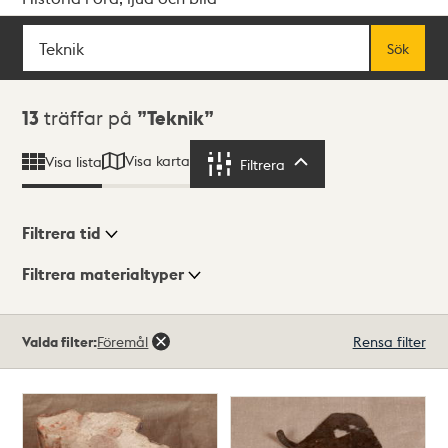
Sök
Fritextsök
Sök
Sökresultat
13
träffar på
Teknik
Visa karta
Visa lista
Filtrera
Filtrera
Filtrera tid
Filtrera materialtyper
Visningsläge
Totalt
Valda filter:
Föremål
Rensa filter
13
träffar
Lista
Karta