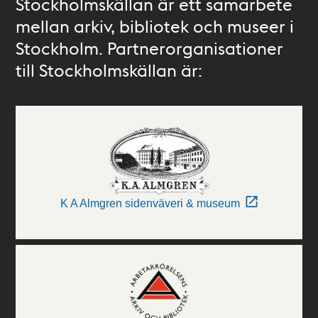
Stockholmskällan är ett samarbete
mellan arkiv, bibliotek och museer i
Stockholm. Partnerorganisationer
till Stockholmskällan är:
K A Almgren sidenväveri & museum