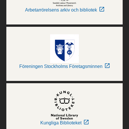
Arbetarrörelsens arkiv och bibliotek
Föreningen Stockholms Företagsminnen
Kungliga Biblioteket