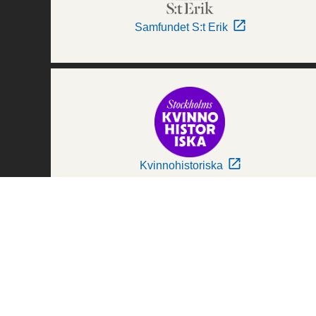
Samfundet S:t Erik
Kvinnohistoriska
Världskulturmuseerna