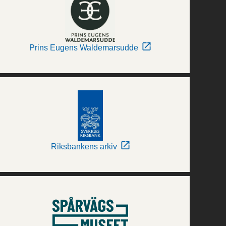
Prins Eugens Waldemarsudde
Riksbankens arkiv