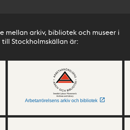
 mellan arkiv, bibliotek och museer i
till Stockholmskällan är:
Arbetarrörelsens arkiv och bibliotek