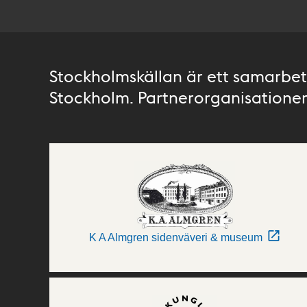
Stockholmskällan är ett samarbete
Stockholm. Partnerorganisationer 
K A Almgren sidenväveri & museum