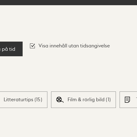
Visa innehåll utan tidsangivelse
a på tid
Litteraturtips
(
15
)
Film & rörlig bild
(
1
)