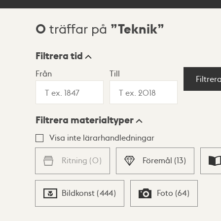
0
Teknik
träffar på
Sökresultat
Filtrera tid
Från
Till
Visningsläge
Filtrer
Filtrera materialtyper
Lista
Karta
Visa inte lärarhandledningar
Ritning
(
0
)
Föremål
(
13
)
Bildkonst
(
444
)
Foto
(
64
)