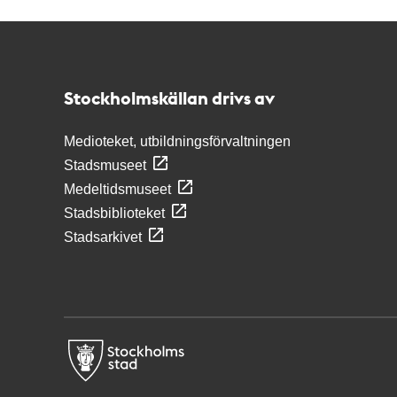
Kontakt
Stockholmskällan
Stockholmskällan drivs av
Medioteket, utbildningsförvaltningen
Stadsmuseet
Medeltidsmuseet
Stadsbiblioteket
Stadsarkivet