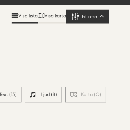
Visa karta
Visa lista
Filtrera
Filtrera
Text
(
13
)
Ljud
(
8
)
Karta
(
0
)