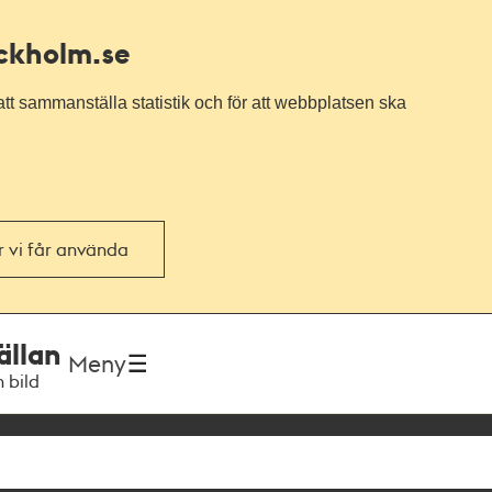
ockholm.se
tt sammanställa statistik och för att webbplatsen ska
or vi får använda
ällan
Meny
h bild