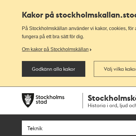
Kakor på stockholmskallan
.st
På Stockholmskällan använder vi kakor, cookies, för a
fungera på ett bra sätt för dig.
Om kakor på Stockholmskällan
Godkänn alla kakor
Välj vilka kak
Till
Till
Stockholmsk
navigationen
huvudinnehållet
Historia i ord, ljud oc
Sök
Fritextsök