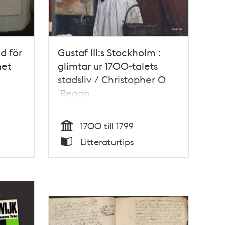
d för
Gustaf III:s Stockholm :
het
glimtar ur 1700-talets
stadsliv / Christopher O
´Regan
1700 till 1799
Tid
Litteraturtips
Typ