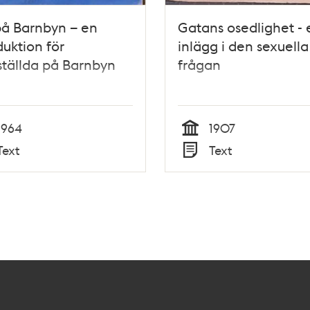
på Barnbyn – en
Gatans osedlighet - 
duktion för
inlägg i den sexuella
tällda på Barnbyn
frågan
1964
1907
Tid
Text
Text
Typ