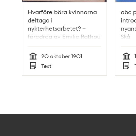
Hvarföre böra kvinnorna
abc 
deltaga i
intro
nykterhetsarbetet? –
nyans
föredrag av Emilie Rathou
Skå
20 oktober 1901
Tid
Tid
Text
Typ
Typ
Kontakt
Stockholmskällan