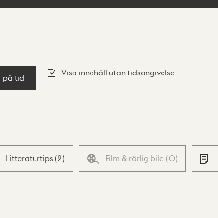
Visa innehåll utan tidsangivelse
a på tid
Litteraturtips
(
2
)
Film & rörlig bild
(
0
)