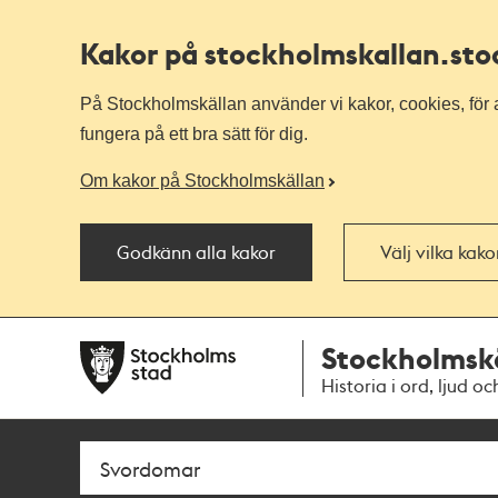
Kakor på stockholmskallan
.st
På Stockholmskällan använder vi kakor, cookies, för a
fungera på ett bra sätt för dig.
Om kakor på Stockholmskällan
Godkänn alla kakor
Välj vilka kak
Till
Till
Stockholmsk
navigationen
huvudinnehållet
Historia i ord, ljud oc
Sök
Fritextsök