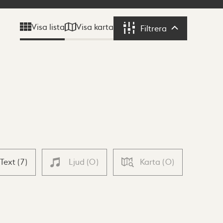
Visa karta
Visa lista
Filtrera
Filtrera
Text
(
7
)
Ljud
(
0
)
Karta
(
0
)