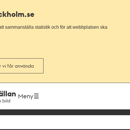
ockholm.se
tt sammanställa statistik och för att webbplatsen ska
or vi får använda
ällan
Meny
h bild