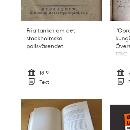
Fria tankar om det
"Oord
stockholmska
kungö
polisväsendet.
Över
1780
1819
Tid
Tid
Text
Typ
Typ