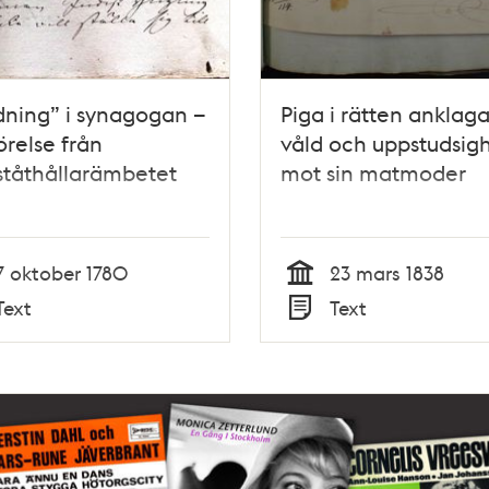
ning” i synagogan –
Piga i rätten anklaga
relse från
våld och uppstudsig
ståthållarämbetet
mot sin matmoder
7 oktober 1780
23 mars 1838
Tid
Text
Text
Typ