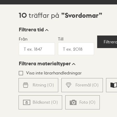
10
Svordomar
träffar på
Sökresultat
Filtrera tid
Från
Till
Visningsläge
Filtrer
Filtrera materialtyper
Lista
Karta
Visa inte lärarhandledningar
Ritning
(
0
)
Föremål
(
0
)
Bildkonst
(
0
)
Foto
(
0
)