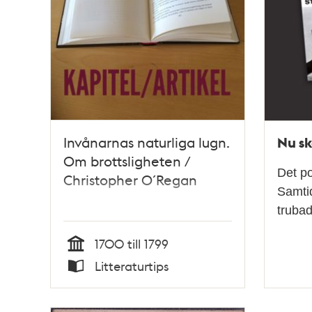
Nu sk
Invånarnas naturliga lugn.
Om brottsligheten /
Det po
Christopher O´Regan
Samti
truba
1700 till 1799
Tid
Litteraturtips
Typ