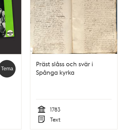
Präst slåss och svär i
Tema
Spånga kyrka
1783
Tid
Text
Typ