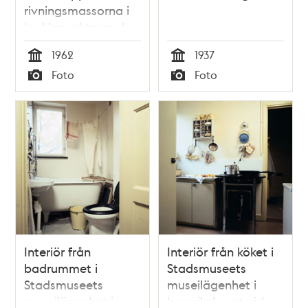
rivningsmassorna i
kv. Uppvaktaren. I
bakgrunden
1962
1937
hötorgshusen
Tid
Tid
Foto
Foto
Typ
Typ
Interiör från
Interiör från köket i
badrummet i
Stadsmuseets
Stadsmuseets
museilägenhet i
museilägenhet i
barnrikehuset vid