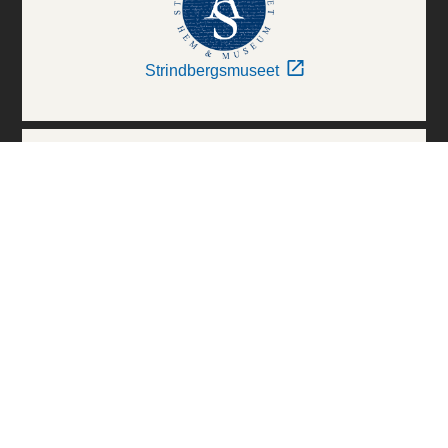
Strindbergsmuseet
Thielska Galleriet
Världskulturmuseerna