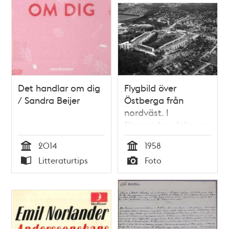
Det handlar om dig
Flygbild över
/ Sandra Beijer
Östberga från
nordväst. I
förgrunden delar av
bebyggelsen i Örby
2014
1958
Slott och i fonden
Tid
Tid
Litteraturtips
Foto
Enskedefältet och
Typ
Typ
Stureby.