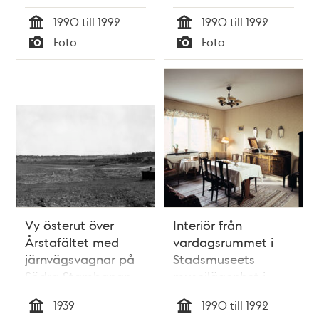
barnrikehuset vid
Stickelbärsvägen 7.
1990 till 1992
1990 till 1992
Stickelbärsvägen 7.
Tid
Tid
Foto
Foto
Typ
Typ
Vy österut över
Interiör från
Årstafältet med
vardagsrummet i
järnvägsvagnar på
Stadsmuseets
Södra Stambanan.
museilägenhet i
Till vänster Årsta
barnrikehuset vid
1939
1990 till 1992
Koloniträdgårdar
Stickelbärsvägen 7.