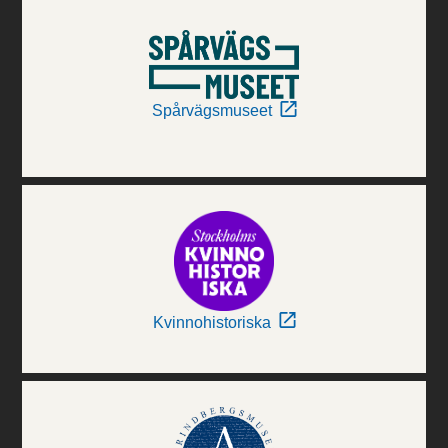
Spårvägsmuseet
Kvinnohistoriska