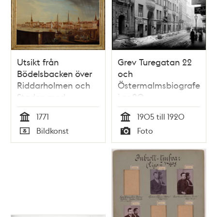
Utsikt från
Grev Turegatan 22
Bödelsbacken över
och
Riddarholmen och
Östermalmsbiografen
Staden med
i nr 20
Storkyrkan och
1771
1905 till 1920
Tyska kyrkan
Tid
Tid
Bildkonst
Foto
Typ
Typ