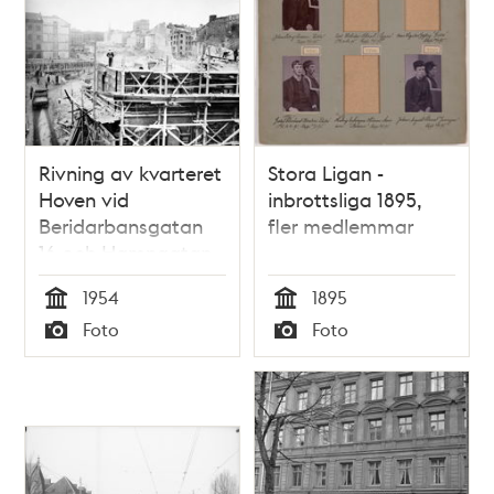
Rivning av kvarteret
Stora Ligan -
Hoven vid
inbrottsliga 1895,
Beridarbansgatan
fler medlemmar
16 och Hamngatan
38
1954
1895
Tid
Tid
Foto
Foto
Typ
Typ