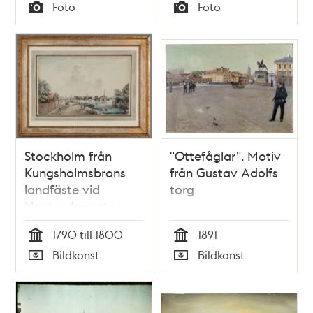
Tid
Tid
Foto
Foto
framför Årstaskog
Typ
Typ
där Högalidskyrkans
torn sticker upp över
träden. Mitt i bilden
en av
ladugårdsbyggnaderna
vid Ersta gård och
till höger
skogsområdet för
Stockholm från
"Ottefåglar". Motiv
blivande
Kungsholmsbrons
från Gustav Adolfs
bostadsområdet
landfäste vid
torg
Östberga.
Hantverkargatan
1790 till 1800
1891
Tid
Tid
Bildkonst
Bildkonst
Typ
Typ