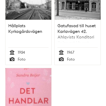
Hållplats
Gatufasad till huset
Kyrkogårdsvägen
Karlavägen 42.
Ahlqvists Konditori
är inrymt i huset
1924
1967
Tid
Tid
Foto
Foto
Typ
Typ