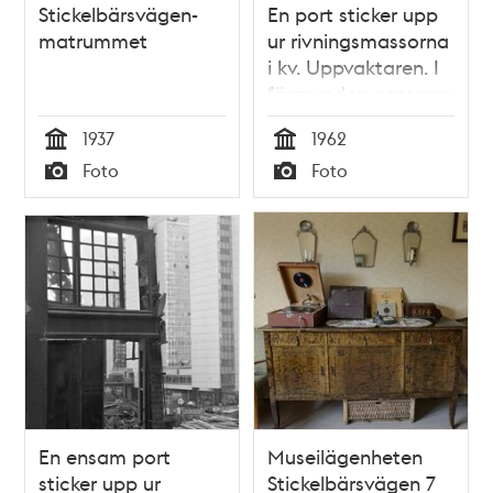
Stickelbärsvägen-
En port sticker upp
matrummet
ur rivningsmassorna
i kv. Uppvaktaren. I
förgrunden passerar
en man och en
1937
1962
kvinna på
Tid
Tid
Foto
Foto
Oxtorgsgatan
Typ
Typ
En ensam port
Museilägenheten
sticker upp ur
Stickelbärsvägen 7