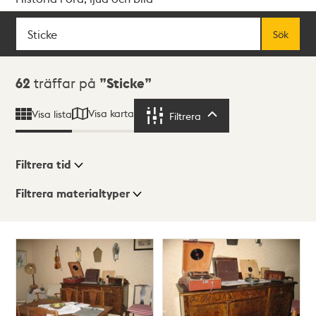
Sök
Fritextsök
Sök
Sökresultat
62
träffar på
Sticke
Visa karta
Visa lista
Filtrera
Filtrera
Filtrera tid
Filtrera materialtyper
Visningsläge
Totalt
62
träffar
Lista
Karta