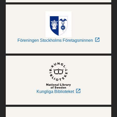
Föreningen Stockholms Företagsminnen
Kungliga Biblioteket