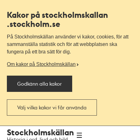
Kakor på stockholmskallan
.stockholm.se
På Stockholmskällan använder vi kakor, cookies, för att
sammanställa statistik och för att webbplatsen ska
fungera på ett bra sätt för dig.
Om kakor på Stockholmskällan
Godkänn alla kakor
Välj vilka kakor vi får använda
Till
Till
Stockholmskällan
navigationen
huvudinnehållet
Historia i ord, ljud och bild