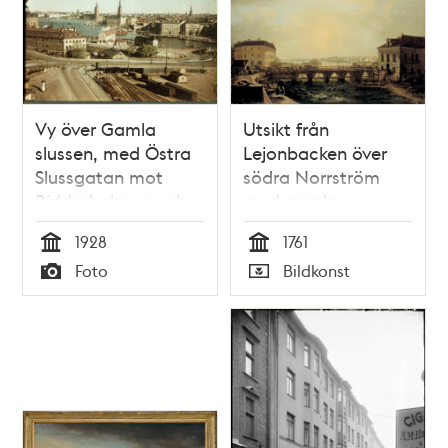
Vy över Gamla
Utsikt från
slussen, med Östra
Lejonbacken över
Slussgatan mot
södra Norrström
Riddarholmen och
med gamla
Kornhamnstorg
Norrbro, Kungl.
1928
1761
1928. Restaurant
Myntet och Kungl.
Tid
Tid
Foto
Bildkonst
Pelikan till vänster
Stallet
Typ
Typ