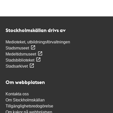
Kontakt
Stockholmskällan
Stockholmskällan drivs av
Medioteket, utbildningsförvaltningen
Stadsmuseet
Medeltidsmuseet
Stadsbiblioteket
Stadsarkivet
Om webbplatsen
Kontakta oss
Om Stockholmskällan
Tillgänglighetsredogörelse
Om kakor på webbplatsen