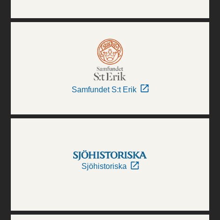
Samfundet S:t Erik
Sjöhistoriska