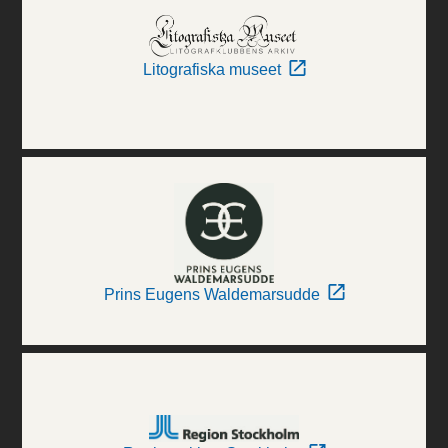
Litografiska museet
Prins Eugens Waldemarsudde