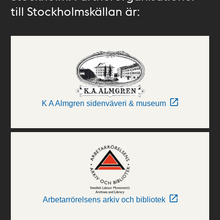
till Stockholmskällan är:
K A Almgren sidenväveri & museum
Arbetarrörelsens arkiv och bibliotek