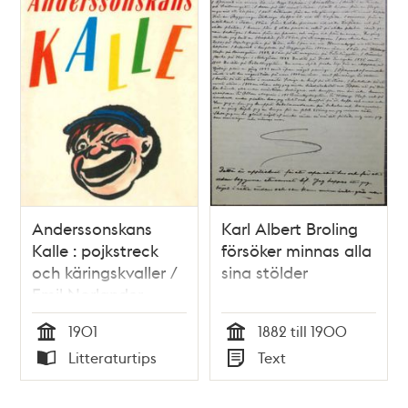
Anderssonskans
Karl Albert Broling
Kalle : pojkstreck
försöker minnas alla
och käringskvaller /
sina stölder
Emil Norlander
1901
1882 till 1900
Tid
Tid
Litteraturtips
Text
Typ
Typ