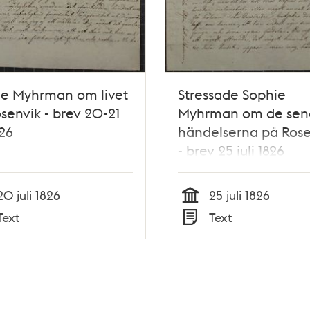
ie Myhrman om livet
Stressade Sophie
senvik - brev 20-21
Myhrman om de sen
826
händelserna på Rose
- brev 25 juli 1826
20 juli 1826
25 juli 1826
Tid
Text
Text
Typ