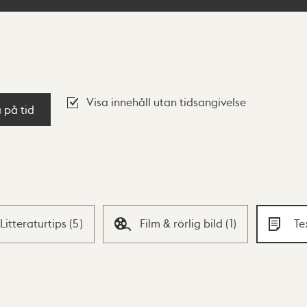
Visa innehåll utan tidsangivelse
a på tid
Litteraturtips
(
5
)
Film & rörlig bild
(
1
)
Te