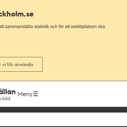
ockholm.se
tt sammanställa statistik och för att webbplatsen ska
or vi får använda
ällan
Meny
h bild