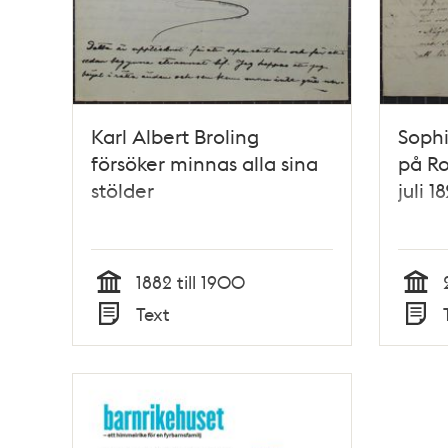
Karl Albert Broling
Soph
försöker minnas alla sina
på Ro
stölder
juli 1
1882 till 1900
Tid
Tid
Text
Typ
Typ