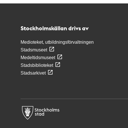
Kontakt
Stockholmskällan
Stockholmskällan drivs av
Medioteket, utbildningsförvaltningen
Stadsmuseet
Medeltidsmuseet
Stadsbiblioteket
Stadsarkivet