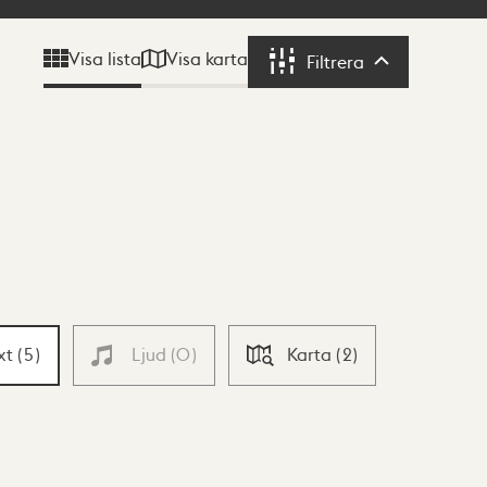
Visa karta
Visa lista
Filtrera
Filtrera
xt
(
5
)
Ljud
(
0
)
Karta
(
2
)