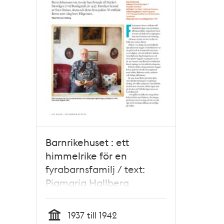
Barnrikehuset : ett
himmelrike för en
fyrabarnsfamilj / text:
Piamaria Hallberg
1937 till 1942