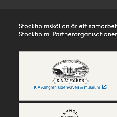
Stockholmskällan är ett samarbete
Stockholm. Partnerorganisationer 
K A Almgren sidenväveri & museum