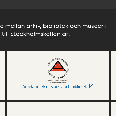
 mellan arkiv, bibliotek och museer i
till Stockholmskällan är:
Arbetarrörelsens arkiv och bibliotek