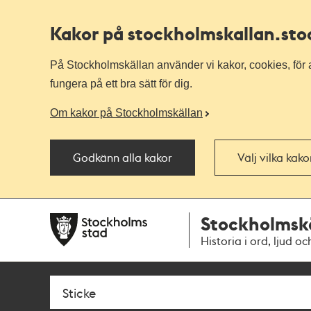
Kakor på stockholmskallan
.st
På Stockholmskällan använder vi kakor, cookies, för a
fungera på ett bra sätt för dig.
Om kakor på Stockholmskällan
Godkänn alla kakor
Välj vilka kak
Till
Till
Stockholmsk
navigationen
huvudinnehållet
Historia i ord, ljud oc
Sök
Fritextsök