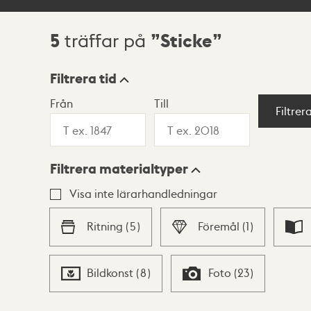
5
Sticke
träffar på
Sökresultat
Filtrera tid
Från
Till
Visningsläge
Filtrer
Filtrera materialtyper
Lista
Karta
Visa inte lärarhandledningar
Ritning
(
5
)
Föremål
(
1
)
Bildkonst
(
8
)
Foto
(
23
)