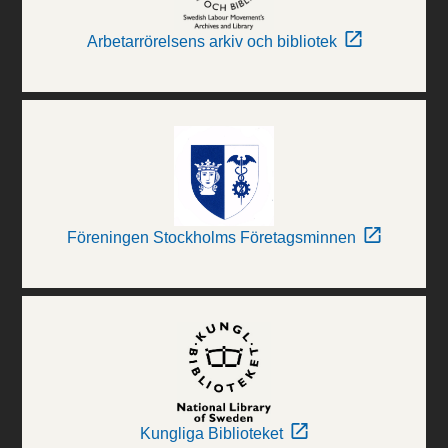
Arbetarrörelsens arkiv och bibliotek
Föreningen Stockholms Företagsminnen
Kungliga Biblioteket