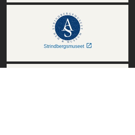
Strindbergsmuseet
Thielska Galleriet