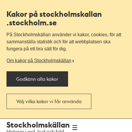
Kakor på stockholmskallan
.stockholm.se
På Stockholmskällan använder vi kakor, cookies, för att
sammanställa statistik och för att webbplatsen ska
fungera på ett bra sätt för dig.
Om kakor på Stockholmskällan
Godkänn alla kakor
Välj vilka kakor vi får använda
Till
Till
Stockholmskällan
navigationen
huvudinnehållet
Historia i ord, ljud och bild