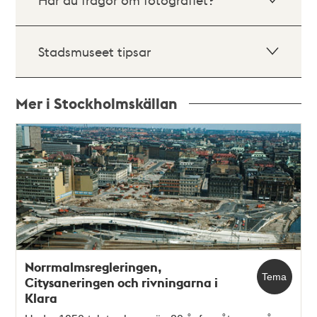
Stadsmuseet tipsar
Mer i Stockholmskällan
Relaterade
poster
och
teman
Norrmalmsregleringen,
Tema
Citysaneringen och rivningarna i
Klara