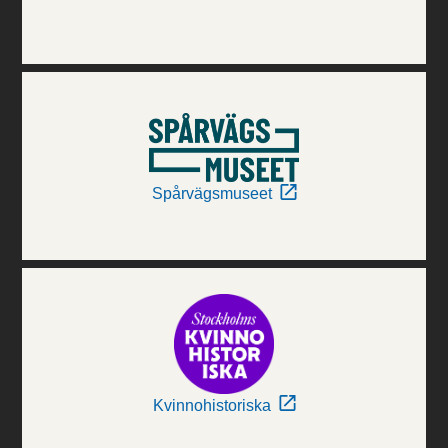
Spårvägsmuseet
Kvinnohistoriska