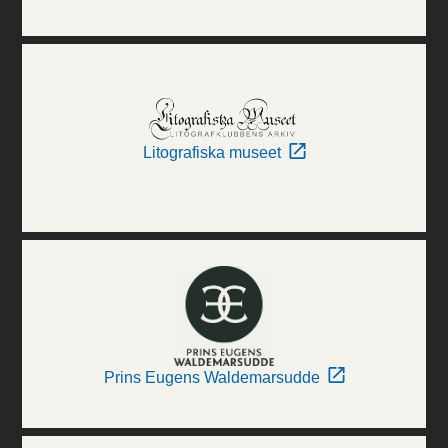
Litografiska museet
Prins Eugens Waldemarsudde