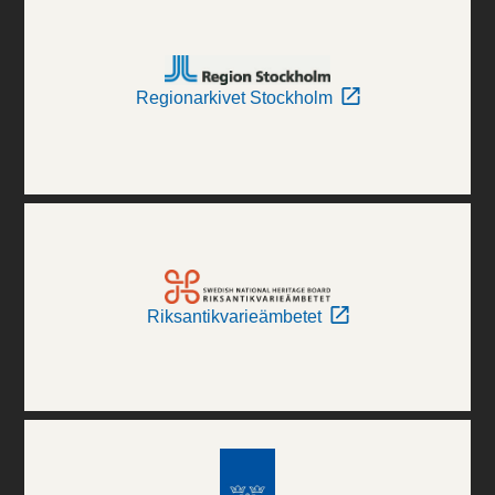
Regionarkivet Stockholm
Riksantikvarieämbetet