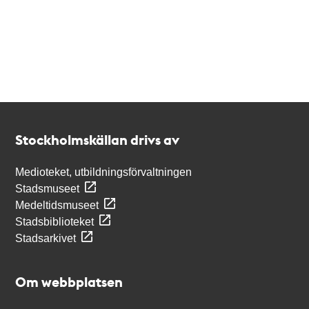
Kontakt
Stockholmskällan
Stockholmskällan drivs av
Medioteket, utbildningsförvaltningen
Stadsmuseet
Medeltidsmuseet
Stadsbiblioteket
Stadsarkivet
Om webbplatsen