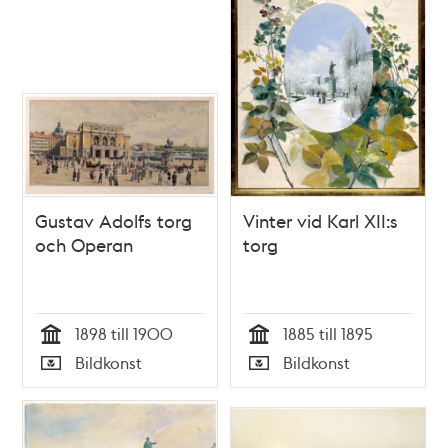
Gustav Adolfs torg
Vinter vid Karl XII:s
och Operan
torg
1898 till 1900
1885 till 1895
Tid
Tid
Bildkonst
Bildkonst
Typ
Typ