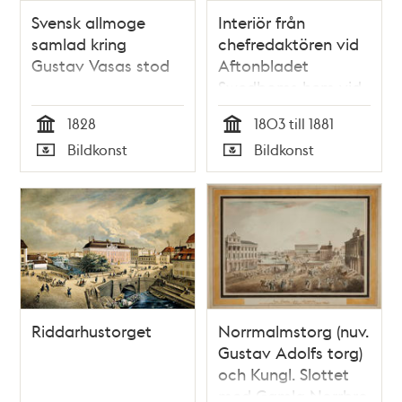
Svensk allmoge
Interiör från
samlad kring
chefredaktören vid
Gustav Vasas stod
Aftonbladet
Swedboms hem vid
Beridarebansgatan
1828
1803 till 1881
Tid
Tid
Bildkonst
Bildkonst
Typ
Typ
Riddarhustorget
Norrmalmstorg (nuv.
Gustav Adolfs torg)
och Kungl. Slottet
med Gamla Norrbro