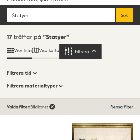
Sök
Fritextsök
Sök
Sökresultat
17
träffar på
Statyer
Visa karta
Visa lista
Filtrera
Filtrera
Filtrera tid
Filtrera materialtyper
Visningsläge
Totalt
Valda filter:
Bildkonst
Rensa filter
17
träffar
Lista
Karta