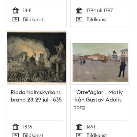
(riven 1797)
1841
1794 till 1797
Tid
Tid
Bildkonst
Bildkonst
Typ
Typ
Riddarholmskyrkans
"Ottefåglar". Motiv
brand 28-29 juli 1835
från Gustav Adolfs
torg
1835
1891
Tid
Tid
Bildkonst
Bildkonst