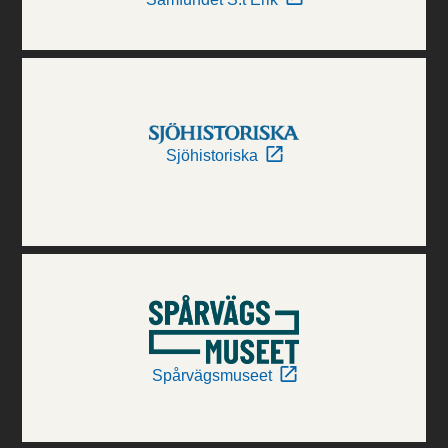
Sjöhistoriska
Spårvägsmuseet