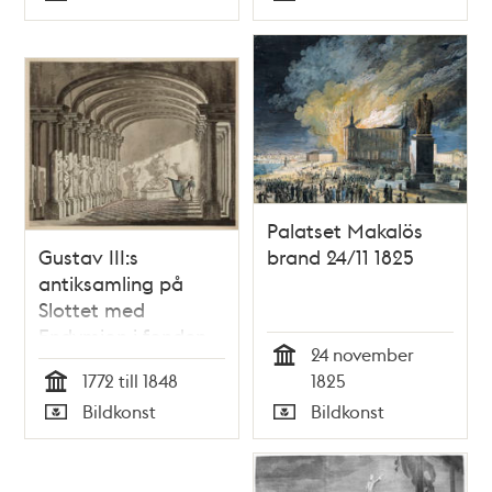
Typ
Typ
Palatset Makalös
Gustav III:s
brand 24/11 1825
antiksamling på
Slottet med
Endymion i fonden
24 november
Tid
1772 till 1848
1825
Tid
Bildkonst
Bildkonst
Typ
Typ