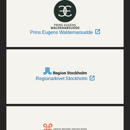
Prins Eugens Waldemarsudde
Regionarkivet Stockholm