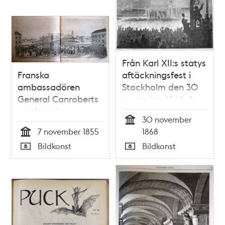
Från Karl XII:s statys
Franska
aftäckningsfest i
ambassadören
Stockholm den 30
General Canroberts
november 1868. 2.
uppfart till
Upsala studentkårs
30 november
audiensen med
fackeltåg samlat
Tid
7 november 1855
1868
konung Oskar I på
kring kungastoden.
Tid
Bildkonst
Bildkonst
Stockholms slott
Tecknadt af K. A.
Typ
Typ
den 7 november
Ekvall. Teckning i Ny
1855.
Illustrerad Tidning,
nr 50 den 12
december 1868