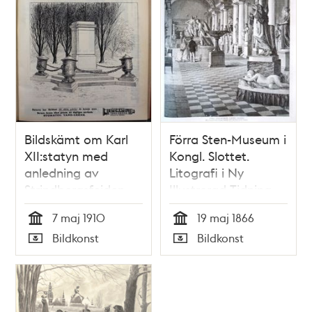
Bildskämt om Karl
Förra Sten-Museum i
XII:statyn med
Kongl. Slottet.
anledning av
Litografi i Ny
Strindbergsfejden
Illustrerad Tidning,
nr 20 den 19 maj
7 maj 1910
19 maj 1866
1866
Tid
Tid
Bildkonst
Bildkonst
Typ
Typ