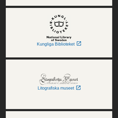
Kungliga Biblioteket
Litografiska museet