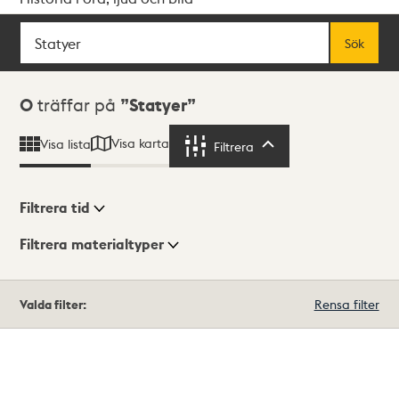
Sök
Fritextsök
Sök
Sökresultat
0
träffar på
Statyer
Visa karta
Visa lista
Filtrera
Filtrera
Filtrera tid
Filtrera materialtyper
Visningsläge
Totalt
Valda filter:
Rensa filter
0
träffar
Lista
Karta