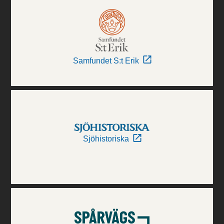
Samfundet S:t Erik
Sjöhistoriska