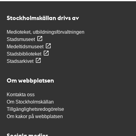
Kontakt
Stockholmskällan
Stockholmskällan drivs av
Medioteket, utbildningsförvaltningen
Stadsmuseet
Medeltidsmuseet
Stadsbiblioteket
Stadsarkivet
Om webbplatsen
Kontakta oss
Om Stockholmskällan
Tillgänglighetsredogörelse
Om kakor på webbplatsen
Sociala medier