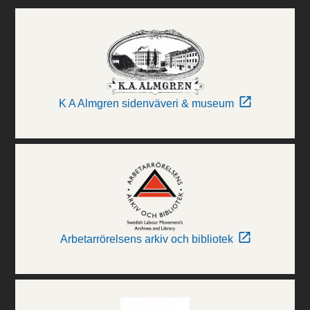
K A Almgren sidenväveri & museum
Arbetarrörelsens arkiv och bibliotek