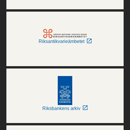
Riksantikvarieämbetet
Riksbankens arkiv