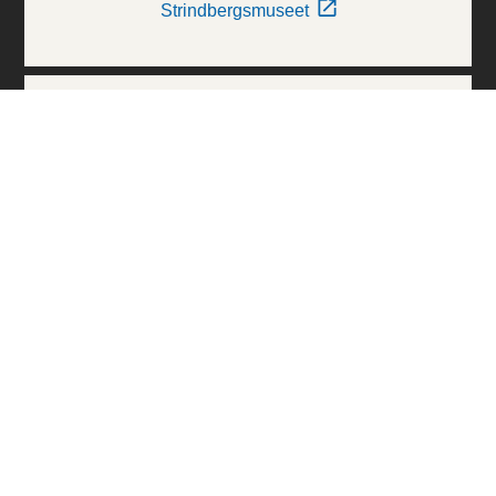
Strindbergsmuseet
Thielska Galleriet
Världskulturmuseerna