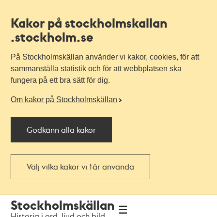
Kakor på stockholmskallan
.stockholm.se
På Stockholmskällan använder vi kakor, cookies, för att
sammanställa statistik och för att webbplatsen ska
fungera på ett bra sätt för dig.
Om kakor på Stockholmskällan
Godkänn alla kakor
Välj vilka kakor vi får använda
Till
Till
Stockholmskällan
navigationen
huvudinnehållet
Historia i ord, ljud och bild