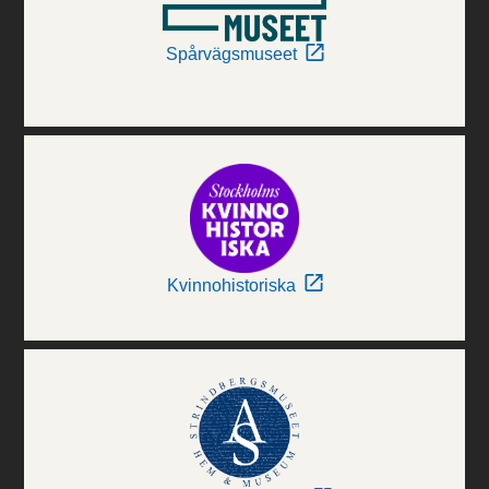
Spårvägsmuseet
Kvinnohistoriska