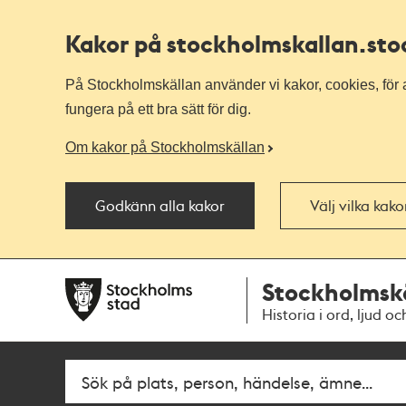
Kakor på stockholmskallan
.st
På Stockholmskällan använder vi kakor, cookies, för a
fungera på ett bra sätt för dig.
Om kakor på Stockholmskällan
Godkänn alla kakor
Välj vilka kak
Till
Till
Stockholmsk
navigationen
huvudinnehållet
Historia i ord, ljud oc
Fritextsök