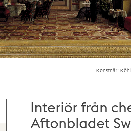
Konstnär: Köhl
Interiör från c
Aftonbladet S