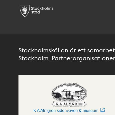
Stockholmskällan är ett samarbete
Stockholm. Partnerorganisationer 
K A Almgren sidenväveri & museum