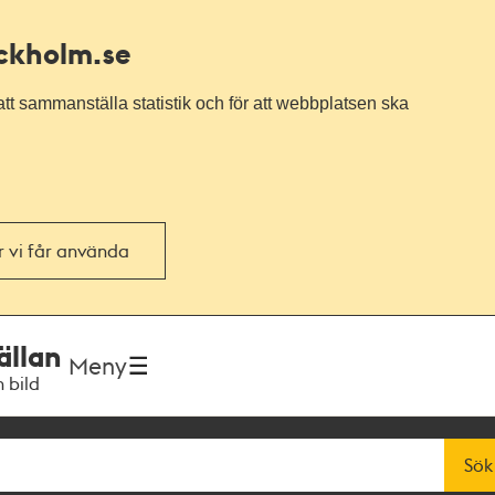
ockholm.se
tt sammanställa statistik och för att webbplatsen ska
or vi får använda
ällan
Meny
h bild
Sök