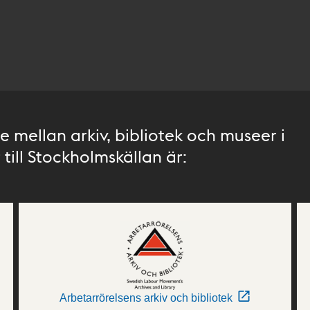
 mellan arkiv, bibliotek och museer i
till Stockholmskällan är:
Arbetarrörelsens arkiv och bibliotek