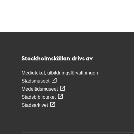
Kontakt
Stockholmskällan
Stockholmskällan drivs av
Medioteket, utbildningsförvaltningen
Stadsmuseet
Medeltidsmuseet
Stadsbiblioteket
Stadsarkivet