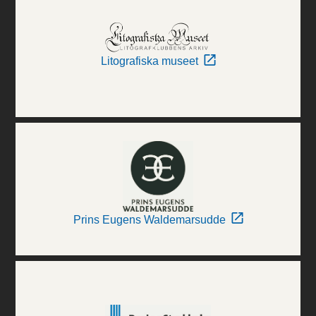
Litografiska museet
Prins Eugens Waldemarsudde