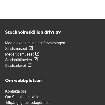
Kontakt
Stockholmskällan
Stockholmskällan drivs av
Medioteket, utbildningsförvaltningen
Stadsmuseet
Medeltidsmuseet
Stadsbiblioteket
Stadsarkivet
Om webbplatsen
Kontakta oss
Om Stockholmskällan
Tillgänglighetsredogörelse