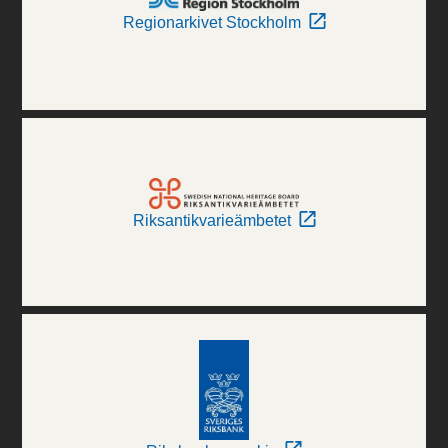
Regionarkivet Stockholm
Riksantikvarieämbetet