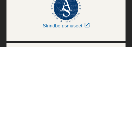
Strindbergsmuseet
Thielska Galleriet