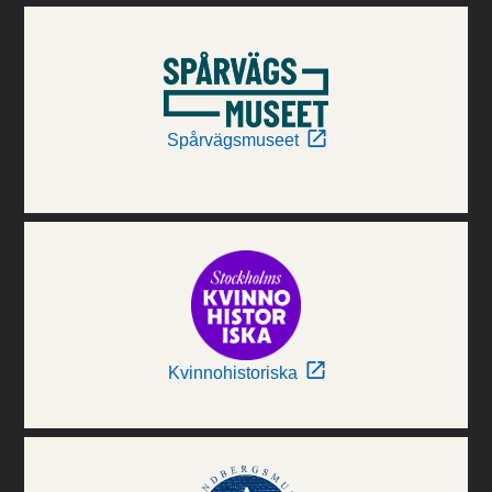
Spårvägsmuseet
Kvinnohistoriska