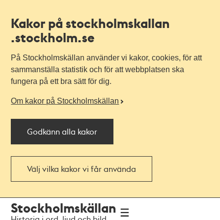
Kakor på stockholmskallan
.stockholm.se
På Stockholmskällan använder vi kakor, cookies, för att
sammanställa statistik och för att webbplatsen ska
fungera på ett bra sätt för dig.
Om kakor på Stockholmskällan
Godkänn alla kakor
Välj vilka kakor vi får använda
Till
Till
Stockholmskällan
navigationen
huvudinnehållet
Historia i ord, ljud och bild