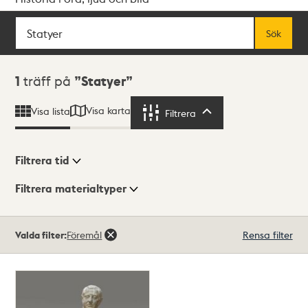
Sök
Fritextsök
Sök
Sökresultat
1
träff på
Statyer
Visa karta
Visa lista
Filtrera
Filtrera
Filtrera tid
Filtrera materialtyper
Visningsläge
Totalt
Valda filter:
Föremål
Rensa filter
1
träffar
Lista
Karta