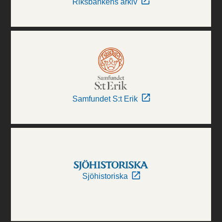
Riksbankens arkiv
Samfundet S:t Erik
Sjöhistoriska