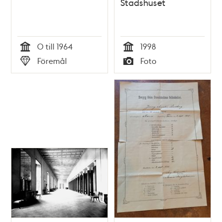
Stadshuset
0 till 1964
1998
Tid
Tid
Föremål
Foto
Typ
Typ