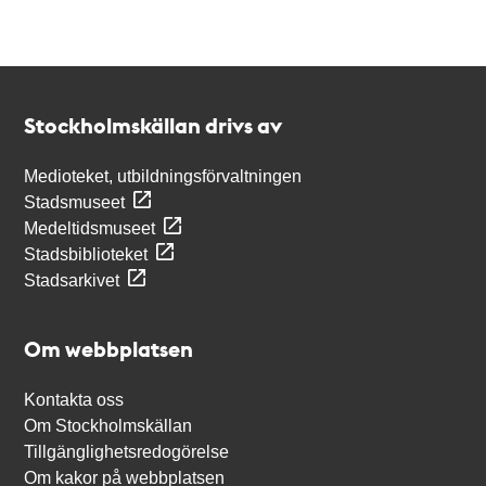
Kontakt
Stockholmskällan
Stockholmskällan drivs av
Medioteket, utbildningsförvaltningen
Stadsmuseet
Medeltidsmuseet
Stadsbiblioteket
Stadsarkivet
Om webbplatsen
Kontakta oss
Om Stockholmskällan
Tillgänglighetsredogörelse
Om kakor på webbplatsen