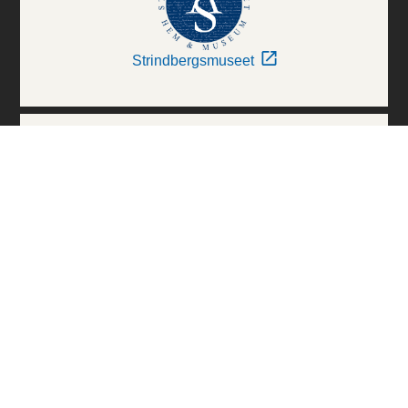
Strindbergsmuseet
Thielska Galleriet
Världskulturmuseerna