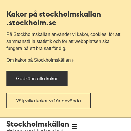
Kakor på stockholmskallan
.stockholm.se
På Stockholmskällan använder vi kakor, cookies, för att
sammanställa statistik och för att webbplatsen ska
fungera på ett bra sätt för dig.
Om kakor på Stockholmskällan
Godkänn alla kakor
Välj vilka kakor vi får använda
Till
Till
Stockholmskällan
navigationen
huvudinnehållet
Historia i ord, ljud och bild