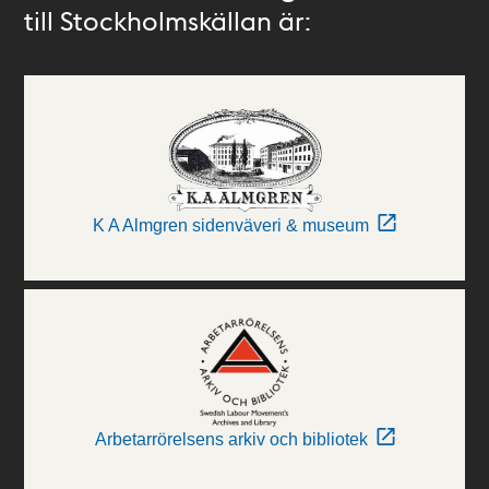
till Stockholmskällan är:
K A Almgren sidenväveri & museum
Arbetarrörelsens arkiv och bibliotek