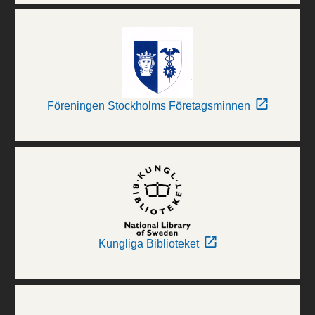
Föreningen Stockholms Företagsminnen
Kungliga Biblioteket