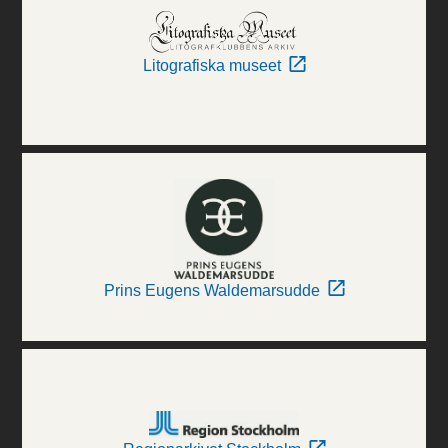
Litografiska museet
Prins Eugens Waldemarsudde