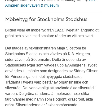
Almgren sidenväveri & museum
Möbeltyg för Stockholms Stadshus
Bilden visar ett möbeltyg från 1923. Tyget är långrandigt i
grönt och silver, med smalare ränder av vitt och svart.
Det ritades av textilkonstnären Maja Sjöström för
Stockholms Stadshus och vävdes på K.A. Almgren
sidenväveri på Södermalm. Detta är det enda av
Stadshusets tyger som vävdes upp av Almgrens. Tyget
användes till möbler som designades av Sidney Gibson
för Prinsens galleri i det nybyggda stadshuset.
Trådarna i tygets varp består av organsinsilke och
silvertråd. Det var ovanligt att använda äkta silvertråd i
varpen. De gröna ränderna är melerade i sex olika
färgnyanser med namn som sjögrönt, gräsgrönt, äkta
grönt. Silverränderna är fiskbensmönstrade.