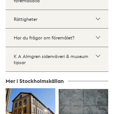
föremålsbild
Rättigheter
Har du frågor om föremålet?
K A Almgren sidenväveri & museum
tipsar
Mer i Stockholmskällan
Relaterade
poster
och
teman