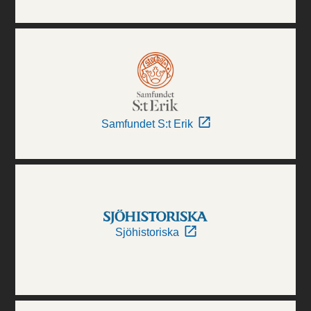
Samfundet S:t Erik
Sjöhistoriska