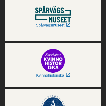
Spårvägsmuseet
Kvinnohistoriska