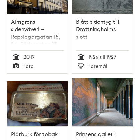
Almgrens
Blått sidentyg till
sidenväveri –
Drottningholms
Repslagargatan 15,
slott
f.d. Södergatan 15
2019
1926 till 1927
Tid
Tid
Foto
Föremål
Typ
Typ
Plåtburk för tobak
Prinsens galleri i