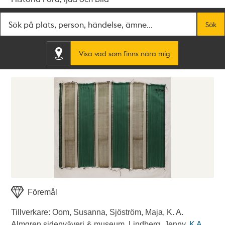
Fritextsök
Sök
Visa vad som finns nära mig
Föremål
Tillverkare: Oom, Susanna, Sjöström, Maja, K. A.
Almgren sidenväveri & museum, Lindberg, Jenny.
K A