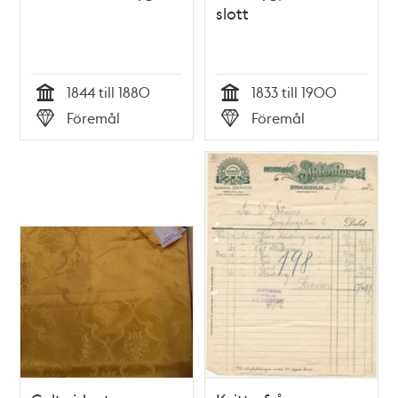
slott
1844 till 1880
1833 till 1900
Tid
Tid
Föremål
Föremål
Typ
Typ