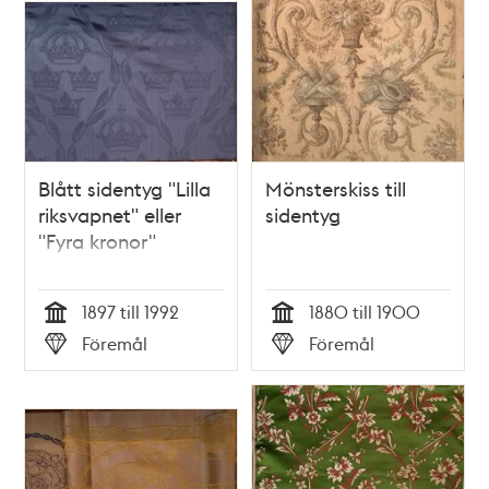
Blått sidentyg "Lilla
Mönsterskiss till
riksvapnet" eller
sidentyg
"Fyra kronor"
1897 till 1992
1880 till 1900
Tid
Tid
Föremål
Föremål
Typ
Typ