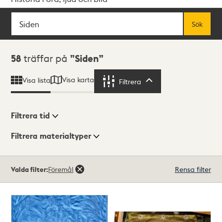
Sök
Fritextsök
Sök
Sökresultat
58
träffar på
Siden
Visa karta
Visa lista
Filtrera
Filtrera
Filtrera tid
Filtrera materialtyper
Visningsläge
Totalt
Valda filter:
Föremål
Rensa filter
58
träffar
Lista
Karta