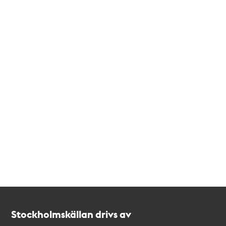
Kontakt
Stockholmskällan
Stockholmskällan drivs av