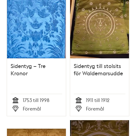
Sidentyg – Tre
Sidentyg till stolsits
Kronor
för Waldemarsudde
1753 till 1998
1911 till 1912
Tid
Tid
Föremål
Föremål
Typ
Typ