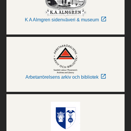
K A Almgren sidenväveri & museum
Arbetarrörelsens arkiv och bibliotek