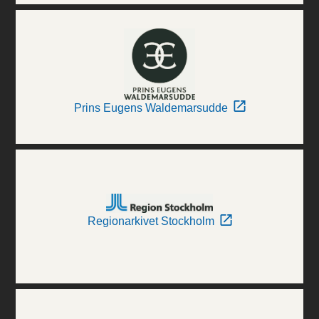
Prins Eugens Waldemarsudde
Regionarkivet Stockholm