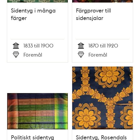
Sidentyg i många
Färgprover till
färger
sidensjalar
1833 till 1900
1870 till 1920
Tid
Tid
Föremål
Föremål
Typ
Typ
Politiskt sidentyg
Sidentyg, Rosendals