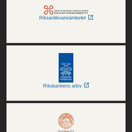
Riksantikvarieämbetet
Riksbankens arkiv