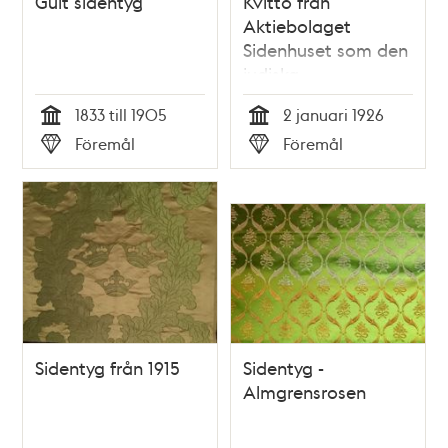
Gult sidentyg
Kvitto från
Aktiebolaget
Sidenhuset som den
judiska
societetskvinnan
1833 till 1905
2 januari 1926
Irene Strauss
Tid
Tid
Föremål
Föremål
sparade
Typ
Typ
Sidentyg från 1915
Sidentyg -
Almgrensrosen