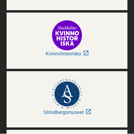
Kvinnohistoriska
Strindbergsmuseet