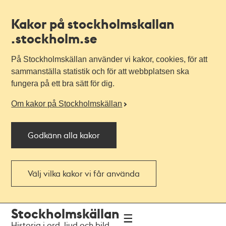
Kakor på stockholmskallan
.stockholm.se
På Stockholmskällan använder vi kakor, cookies, för att
sammanställa statistik och för att webbplatsen ska
fungera på ett bra sätt för dig.
Om kakor på Stockholmskällan
Godkänn alla kakor
Välj vilka kakor vi får använda
Till
Till
Stockholmskällan
navigationen
huvudinnehållet
Historia i ord, ljud och bild