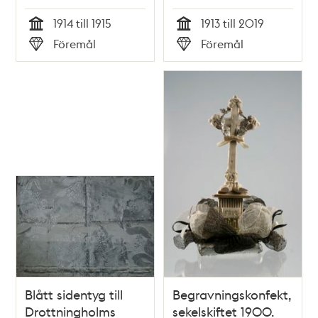
1914 till 1915
1913 till 2019
Tid
Tid
Föremål
Föremål
Typ
Typ
Blått sidentyg till
Begravningskonfekt,
Drottningholms
sekelskiftet 1900.