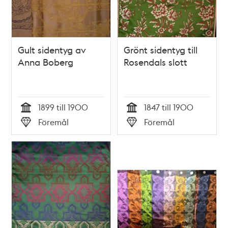
Gult sidentyg av
Grönt sidentyg till
Anna Boberg
Rosendals slott
1899 till 1900
1847 till 1900
Tid
Tid
Föremål
Föremål
Typ
Typ