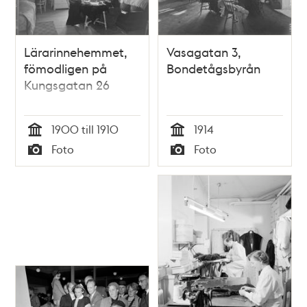
Lärarinnehemmet,
Vasagatan 3,
fömodligen på
Bondetågsbyrån
Kungsgatan 26
1900 till 1910
1914
Tid
Tid
Foto
Foto
Typ
Typ