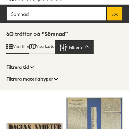
Sök
Fritextsök
Sök
Sökresultat
60
träffar på
Sömnad
Visa karta
Visa lista
Filtrera
Filtrera
Filtrera tid
Filtrera materialtyper
Visningsläge
Totalt
60
träffar
Lista
Karta