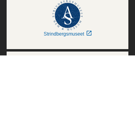
Strindbergsmuseet
Thielska Galleriet