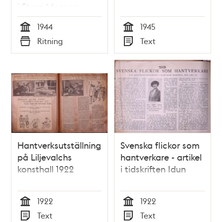
i Stora Mossen,
Bromma, 1944
1944
1945
Tid
Tid
Ritning
Text
Typ
Typ
Hantverksutställning
Svenska flickor som
på Liljevalchs
hantverkare - artikel
konsthall 1922
i tidskriften Idun
1922
1922
Tid
Tid
Text
Text