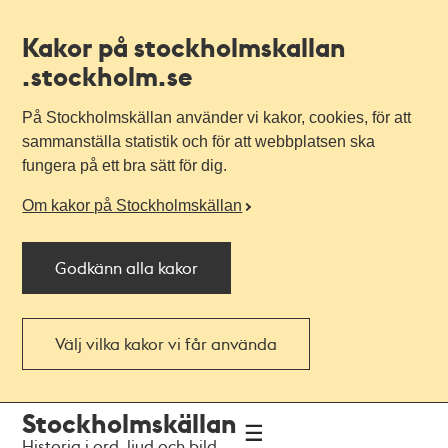
Kakor på stockholmskallan
.stockholm.se
På Stockholmskällan använder vi kakor, cookies, för att
sammanställa statistik och för att webbplatsen ska
fungera på ett bra sätt för dig.
Om kakor på Stockholmskällan
Godkänn alla kakor
Välj vilka kakor vi får använda
Till
Till
Stockholmskällan
navigationen
huvudinnehållet
Historia i ord, ljud och bild