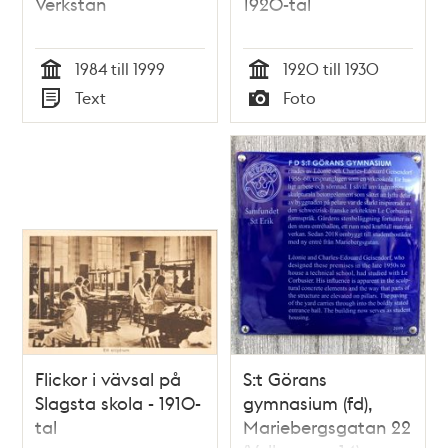
Verkstan
1920-tal
1984 till 1999
1920 till 1930
Tid
Tid
Text
Foto
Typ
Typ
Flickor i vävsal på
S:t Görans
Slagsta skola - 1910-
gymnasium (fd),
tal
Mariebergsgatan 22