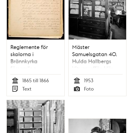
Reglemente för
Mäster
skolorna i
Samuelsgatan 40.
Brännkyrka
Hulda Hallbergs
församling
Vitvaruaffär. Här
(nuvarande
går numera
1865 till 1866
1953
söderförort),
Sveavägen norr om
Tid
Tid
Text
Foto
fastställda 1866
Sergels Torg
Typ
Typ