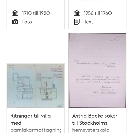
(Vallgossen 14)
1910 till 1920
1956 till 1960
Tid
Tid
Foto
Text
Typ
Typ
Ritningar till villa
Astrid Bäcke söker
med
till Stockholms
barnläkarmottagning
hemsysterskola