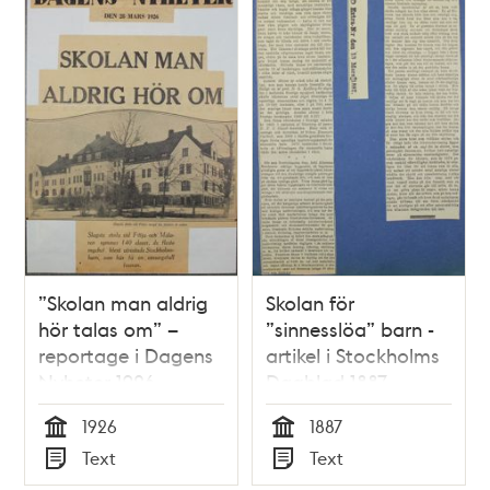
”Skolan man aldrig
Skolan för
hör talas om” –
”sinnesslöa” barn -
reportage i Dagens
artikel i Stockholms
Nyheter 1926
Dagblad 1887
1926
1887
Tid
Tid
Text
Text
Typ
Typ