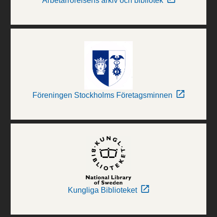
Arbetarrörelsens arkiv och bibliotek
Föreningen Stockholms Företagsminnen
Kungliga Biblioteket