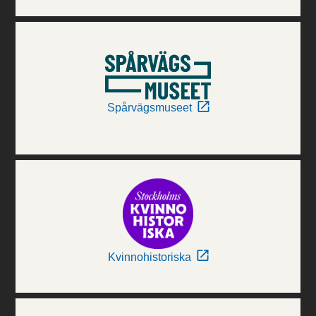
Spårvägsmuseet
Kvinnohistoriska