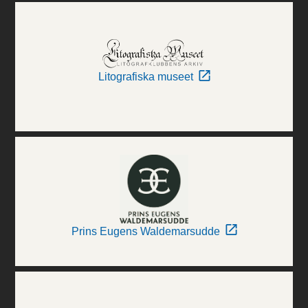
Litografiska museet
Prins Eugens Waldemarsudde