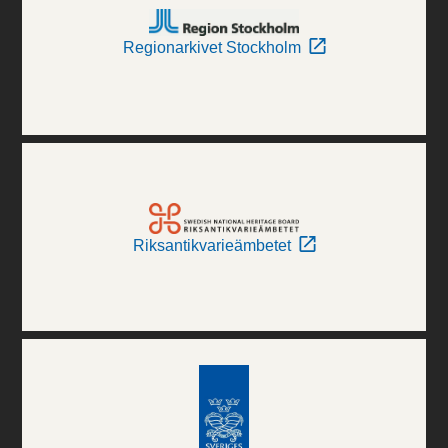
Regionarkivet Stockholm
Riksantikvarieämbetet