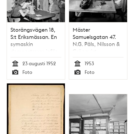
Storängsvägen 18,
Mäster
S:t Eriksmässan. En
Samuelsgatan 47.
symaskin
N.G. Päls, Nilsson &
demonstreras inför
Grönqvist
publik
23 augusti 1952
1953
Tid
Tid
Foto
Foto
Typ
Typ