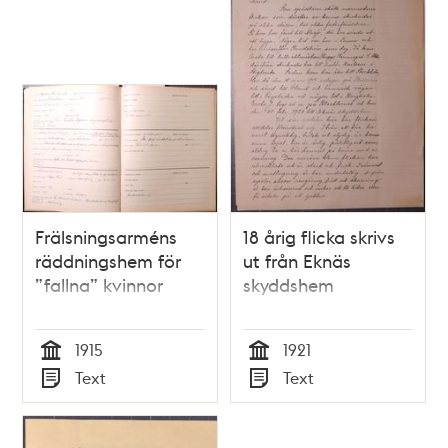
Frälsningsarméns
18 årig flicka skrivs
räddningshem för
ut från Eknäs
”fallna” kvinnor
skyddshem
1915
1921
Tid
Tid
Text
Text
Typ
Typ