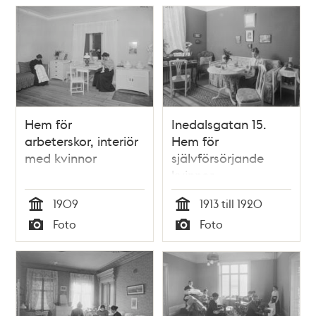
Hem för
Inedalsgatan 15.
arbeterskor, interiör
Hem för
med kvinnor
självförsörjande
kvinnor
1909
1913 till 1920
Tid
Tid
Foto
Foto
Typ
Typ