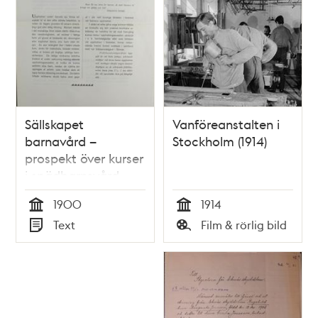
Sällskapet
Vanföreanstalten i
barnavård –
Stockholm (1914)
prospekt över kurser
i spädbarnsvård
1900
1900
1914
Tid
Tid
Text
Film & rörlig bild
Typ
Typ