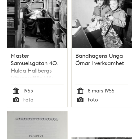
Mäster
Bandhagens Unga
Samuelsgatan 40.
Örnar i verksamhet
Hulda Hallbergs
Vitvaruaffär. Här
går numera
1953
8 mars 1955
Sveavägen norr om
Tid
Tid
Foto
Foto
Sergels Torg
Typ
Typ