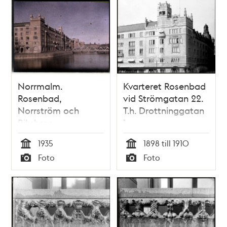
Norrmalm.
Kvarteret Rosenbad
Rosenbad,
vid Strömgatan 22.
Norrström och
T.h. Drottninggatan
Riksbron
1
1935
1898 till 1910
Tid
Tid
Foto
Foto
Typ
Typ