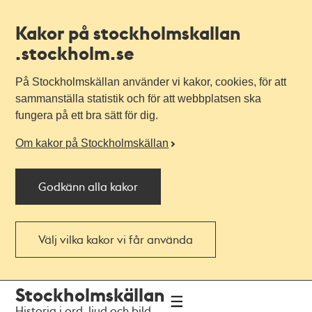
Kakor på stockholmskallan
.stockholm.se
På Stockholmskällan använder vi kakor, cookies, för att
sammanställa statistik och för att webbplatsen ska
fungera på ett bra sätt för dig.
Om kakor på Stockholmskällan
Godkänn alla kakor
Välj vilka kakor vi får använda
Till
Till
Stockholmskällan
navigationen
huvudinnehållet
Historia i ord, ljud och bild