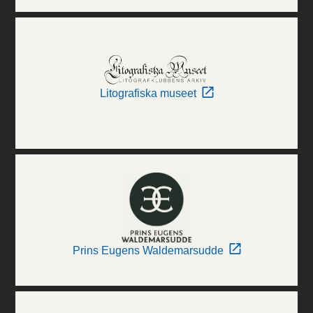
Litografiska museet
Prins Eugens Waldemarsudde