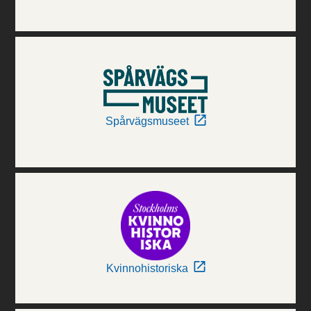
Spårvägsmuseet
Kvinnohistoriska