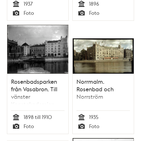
1937
1896
Tid
Tid
Foto
Foto
Typ
Typ
Rosenbadsparken
Norrmalm.
från Vasabron. Till
Rosenbad och
vänster
Norrström
Konstakademien
och till höger
1898 till 1910
1935
Rosenbad
Tid
Tid
Foto
Foto
Typ
Typ