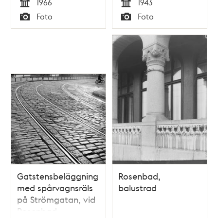
1966
1943
skådespelar Georg
Tid
Tid
Foto
Foto
Rydeberg.
Typ
Typ
Gatstensbeläggning
Rosenbad,
med spårvagnsräls
balustrad
på Strömgatan, vid
Rosenbad