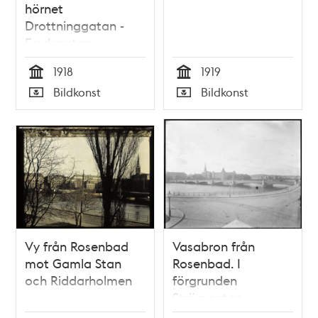
hörnet
Drottninggatan -
Fredsgatan
1918
1919
Tid
Tid
Bildkonst
Bildkonst
Typ
Typ
Vy från Rosenbad
Vasabron från
mot Gamla Stan
Rosenbad. I
och Riddarholmen
förgrunden
Strömgatan