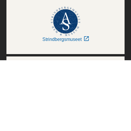
Strindbergsmuseet
Thielska Galleriet