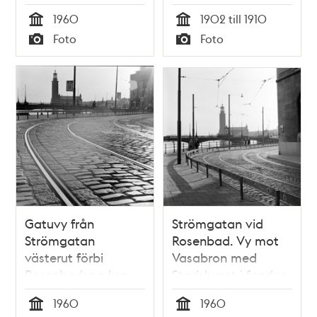
1960
1902 till 1910
Tid
Tid
Foto
Foto
Typ
Typ
Gatuvy från
Strömgatan vid
Strömgatan
Rosenbad. Vy mot
västerut förbi
Vasabron med
Rosenbadsparken
Stadshuset i fonden
mot Tegelbacken. I
1960
1960
fonden Vasabron