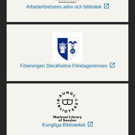
Arbetarrörelsens arkiv och bibliotek
Föreningen Stockholms Företagsminnen
Kungliga Biblioteket