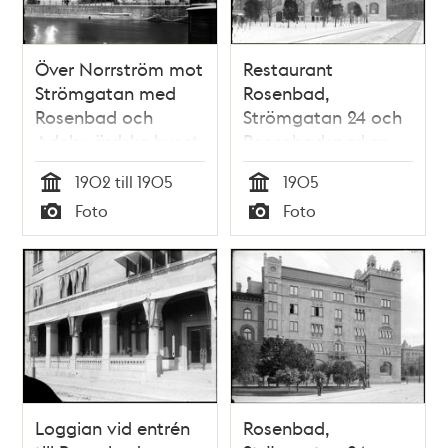
Över Norrström mot
Restaurant
Strömgatan med
Rosenbad,
Rosenbad och
Strömgatan 24 och
Adelswärdska huset.
Rosenbadsparken
1902 till 1905
1905
Tid
Tid
Foto
Foto
Typ
Typ
Loggian vid entrén
Rosenbad,