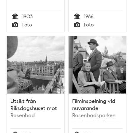
1903
1966
Tid
Tid
Foto
Foto
Typ
Typ
Utsikt från
Filminspelning vid
Riksdagshuset mot
nuvarande
Rosenbad
Rosenbadsparken
med regisör Ragnar
Arvedson och