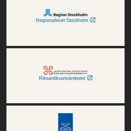
Regionarkivet Stockholm
Riksantikvarieämbetet