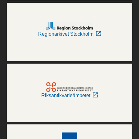
Regionarkivet Stockholm
Riksantikvarieämbetet