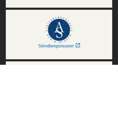
Strindbergsmuseet
Thielska Galleriet