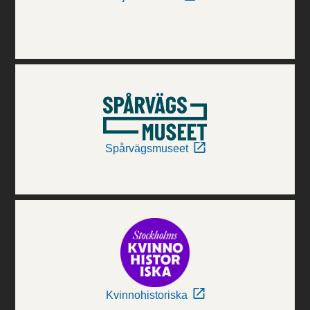
Spårvägsmuseet
Kvinnohistoriska