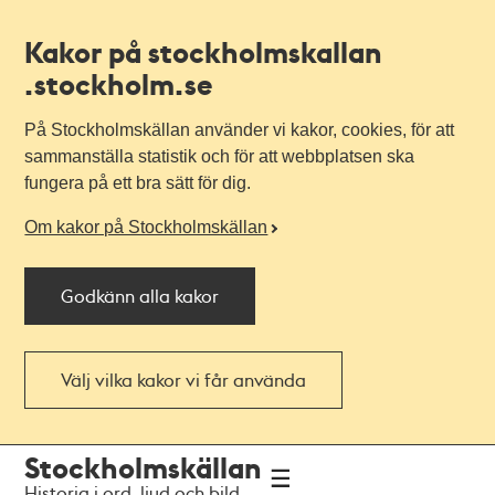
Kakor på stockholmskallan
.stockholm.se
På Stockholmskällan använder vi kakor, cookies, för att
sammanställa statistik och för att webbplatsen ska
fungera på ett bra sätt för dig.
Om kakor på Stockholmskällan
Godkänn alla kakor
Välj vilka kakor vi får använda
Till
Till
Stockholmskällan
navigationen
huvudinnehållet
Historia i ord, ljud och bild