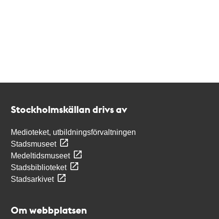
Kontakt
Stockholmskällan
Stockholmskällan drivs av
Medioteket, utbildningsförvaltningen
Stadsmuseet
Medeltidsmuseet
Stadsbiblioteket
Stadsarkivet
Om webbplatsen