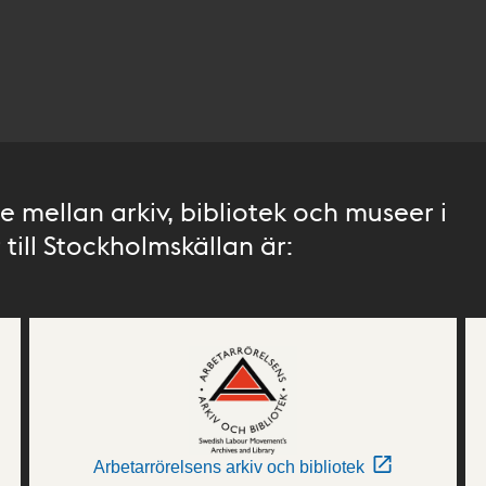
 mellan arkiv, bibliotek och museer i
till Stockholmskällan är:
Arbetarrörelsens arkiv och bibliotek