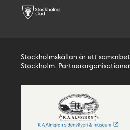
Stockholmskällan är ett samarbete
Stockholm. Partnerorganisationer 
K A Almgren sidenväveri & museum