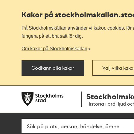
Kakor på stockholmskallan
.st
På Stockholmskällan använder vi kakor, cookies, för a
fungera på ett bra sätt för dig.
Om kakor på Stockholmskällan
Godkänn alla kakor
Välj vilka kak
Till
Till
Stockholmsk
navigationen
huvudinnehållet
Historia i ord, ljud oc
Fritextsök