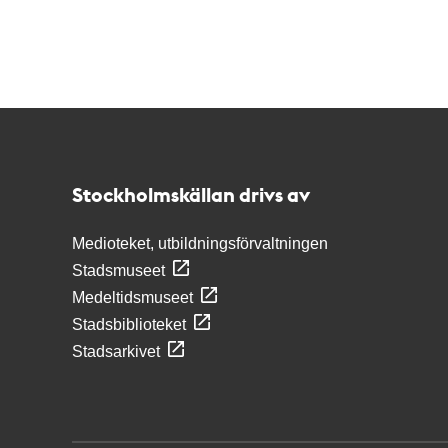
Kontakt
Stockholmskällan
Stockholmskällan drivs av
Medioteket, utbildningsförvaltningen
Stadsmuseet
Medeltidsmuseet
Stadsbiblioteket
Stadsarkivet