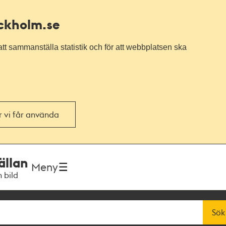
ockholm.se
tt sammanställa statistik och för att webbplatsen ska
or vi får använda
ällan
Meny
h bild
Sök