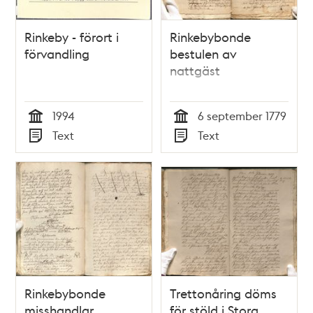
Rinkeby - förort i
Rinkebybonde
förvandling
bestulen av
nattgäst
1994
6 september 1779
Tid
Tid
Text
Text
Typ
Typ
Rinkebybonde
Trettonåring döms
misshandlar
för stöld i Stora