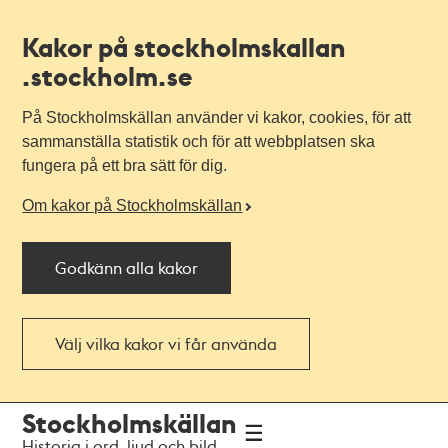
Kakor på stockholmskallan
.stockholm.se
På Stockholmskällan använder vi kakor, cookies, för att
sammanställa statistik och för att webbplatsen ska
fungera på ett bra sätt för dig.
Om kakor på Stockholmskällan
Godkänn alla kakor
Välj vilka kakor vi får använda
Till
Till
Stockholmskällan
navigationen
huvudinnehållet
Historia i ord, ljud och bild