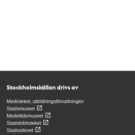
Kontakt
Stockholmskällan
Stockholmskällan drivs av
Medioteket, utbildningsförvaltningen
Stadsmuseet
Medeltidsmuseet
Stadsbiblioteket
Stadsarkivet