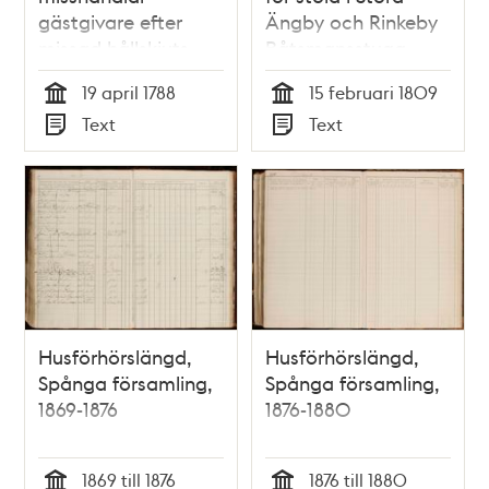
gästgivare efter
Ängby och Rinkeby
missad hållskjuts
Båtsmansstuga
19 april 1788
15 februari 1809
Tid
Tid
Text
Text
Typ
Typ
Husförhörslängd,
Husförhörslängd,
Spånga församling,
Spånga församling,
1869-1876
1876-1880
1869 till 1876
1876 till 1880