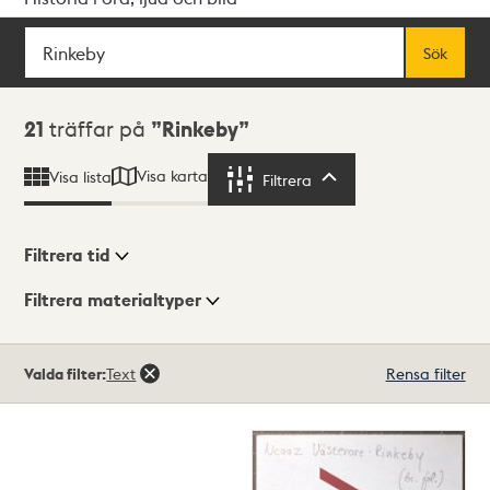
Sök
Fritextsök
Sök
Sökresultat
21
träffar på
Rinkeby
Visa karta
Visa lista
Filtrera
Filtrera
Filtrera tid
Filtrera materialtyper
Visningsläge
Totalt
Valda filter:
Text
Rensa filter
21
träffar
Lista
Karta