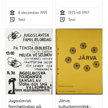
8 december 1991
1973 till 1997
Tid
Tid
Text
Text
Typ
Typ
Jugoslavisk
Järva
familjelördag på
kulturkommitté -