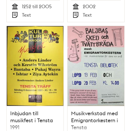
1252 till 2005
2002
Tid
Tid
Text
Text
Typ
Typ
Inbjudan till
Musikverkstad med
musikfest i Tensta
Emigrantorkestern i
1991
Tensta