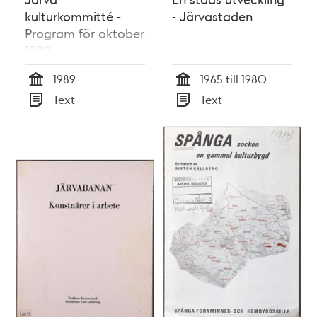
kulturkommitté -
- Järvastaden
Program för oktober
1989
1989
1965 till 1980
Tid
Tid
Text
Text
Typ
Typ