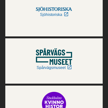
Sjöhistoriska
Spårvägsmuseet