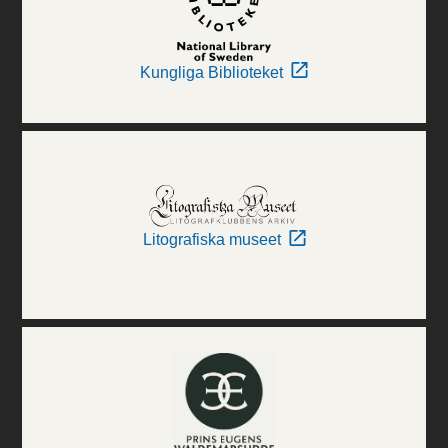
Kungliga Biblioteket
Litografiska museet