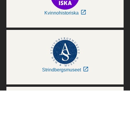
Kvinnohistoriska
Strindbergsmuseet
Thielska Galleriet