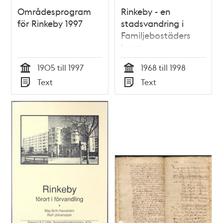
Områdesprogram
Rinkeby - en
för Rinkeby 1997
stadsvandring i
Familjebostäders
kvarter
1905 till 1997
1968 till 1998
Tid
Tid
Text
Text
Typ
Typ