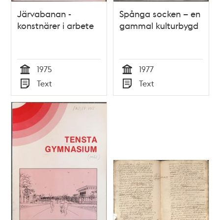
Järvabanan -
Spånga socken – en
konstnärer i arbete
gammal kulturbygd
1975
1977
Tid
Tid
Text
Text
Typ
Typ