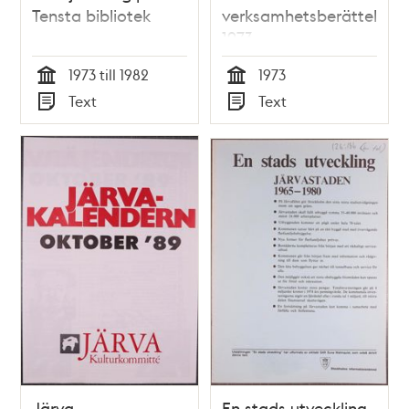
Tensta bibliotek
verksamhetsberättelse
1973
1973 till 1982
1973
Tid
Tid
Text
Text
Typ
Typ
Järva
En stads utveckling