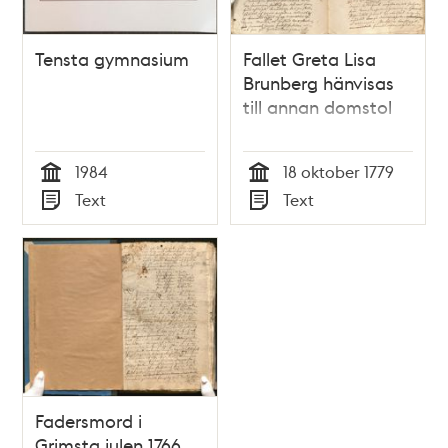
Tensta gymnasium
Fallet Greta Lisa
Brunberg hänvisas
till annan domstol
1984
18 oktober 1779
Tid
Tid
Text
Text
Typ
Typ
Fadersmord i
Grimsta julen 1766