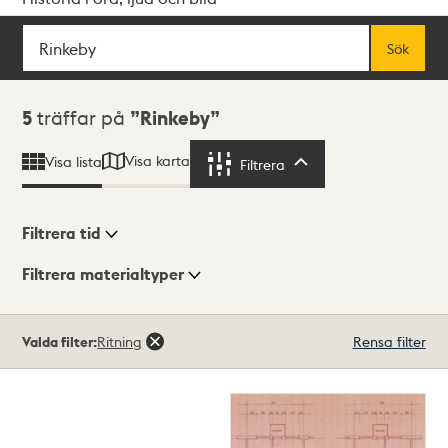
Sök
Fritextsök
Sök
Sökresultat
5
träffar på
Rinkeby
Visa karta
Visa lista
Filtrera
Filtrera
Filtrera tid
Filtrera materialtyper
Visningsläge
Totalt
Valda filter:
Ritning
Rensa filter
5
träffar
Lista
Karta