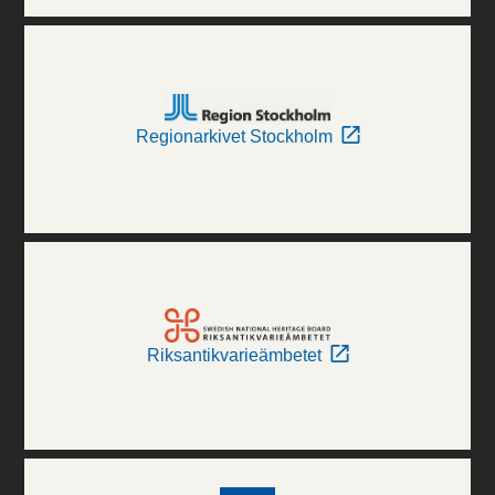
Regionarkivet Stockholm
Riksantikvarieämbetet