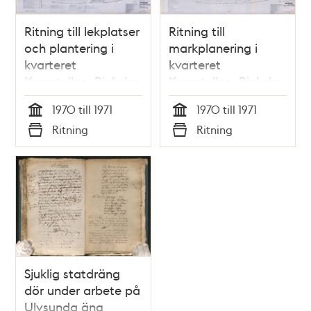
Ritning till lekplatser
Ritning till
och plantering i
markplanering i
kvarteret
kvarteret
Kvarntullen, Rinkeby
Kvarntullen, Rinkeby
1970 till 1971
1970 till 1971
Tid
Tid
Ritning
Ritning
Typ
Typ
Sjuklig statdräng
dör under arbete på
Ulvsunda äng