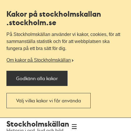
Kakor på stockholmskallan
.stockholm.se
På Stockholmskällan använder vi kakor, cookies, för att
sammanställa statistik och för att webbplatsen ska
fungera på ett bra sätt för dig.
Om kakor på Stockholmskällan
Godkänn alla kakor
Välj vilka kakor vi får använda
Till
Till
Stockholmskällan
navigationen
huvudinnehållet
Historia i ord, ljud och bild