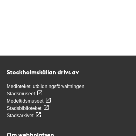
Kontakt
Stockholmskällan
Stockholmskällan drivs av
Medioteket, utbildningsförvaltningen
Stadsmuseet
Medeltidsmuseet
Stadsbiblioteket
Stadsarkivet
Om webbplatsen