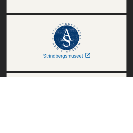
Strindbergsmuseet
Thielska Galleriet