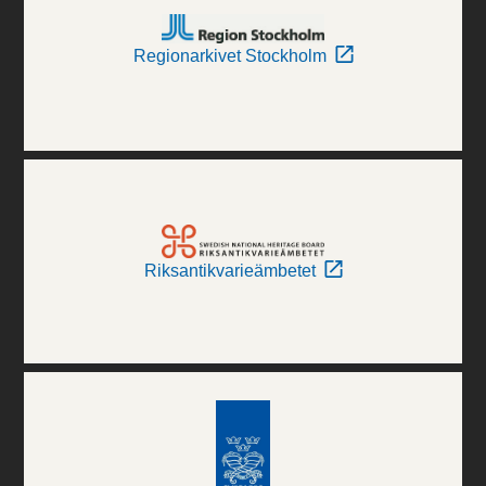
Regionarkivet Stockholm
Riksantikvarieämbetet