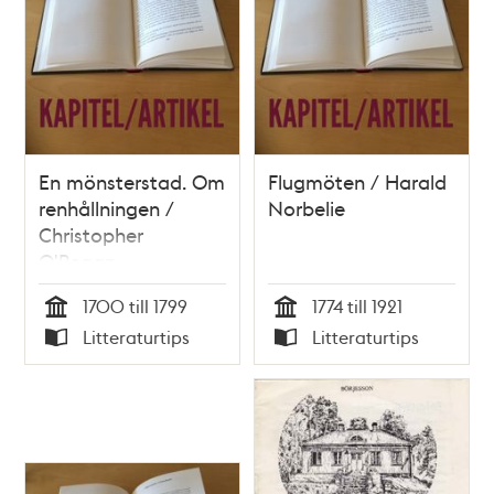
En mönsterstad. Om
Flugmöten / Harald
renhållningen /
Norbelie
Christopher
O'Regan
1700 till 1799
1774 till 1921
Tid
Tid
Litteraturtips
Litteraturtips
Typ
Typ