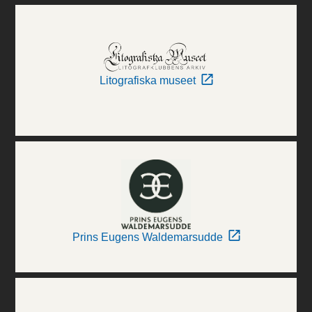
Litografiska museet
Prins Eugens Waldemarsudde