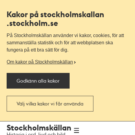
Kakor på stockholmskallan
.stockholm.se
På Stockholmskällan använder vi kakor, cookies, för att
sammanställa statistik och för att webbplatsen ska
fungera på ett bra sätt för dig.
Om kakor på Stockholmskällan
Godkänn alla kakor
Välj vilka kakor vi får använda
Till
Till
Stockholmskällan
navigationen
huvudinnehållet
Historia i ord, ljud och bild