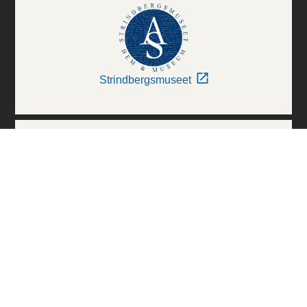
Strindbergsmuseet
Thielska Galleriet