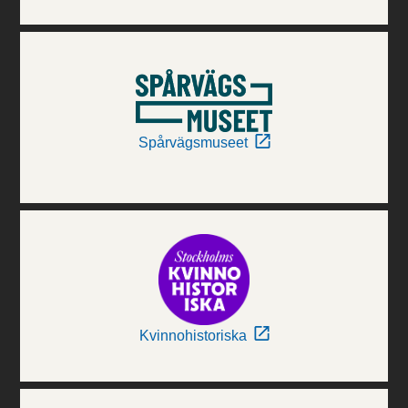
Spårvägsmuseet
Kvinnohistoriska