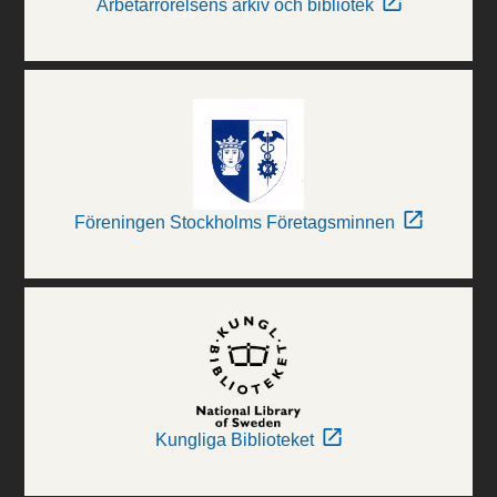
Arbetarrörelsens arkiv och bibliotek
Föreningen Stockholms Företagsminnen
Kungliga Biblioteket