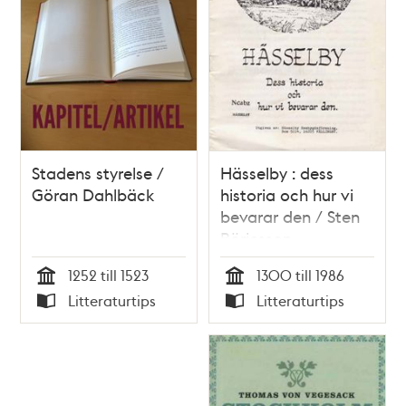
Stadens styrelse /
Hässelby : dess
Göran Dahlbäck
historia och hur vi
bevarar den / Sten
Börjesson
1252 till 1523
1300 till 1986
Tid
Tid
Litteraturtips
Litteraturtips
Typ
Typ