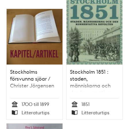
Stockholms
Stockholm 1851 :
försvunna sjöar /
staden,
Christer Jörgensen
människorna och
den konservativa
revolten / Thomas
1700 till 1899
1851
von Vegesack
Tid
Tid
Litteraturtips
Litteraturtips
Typ
Typ