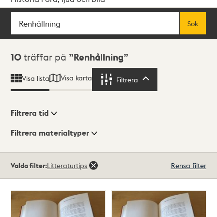
Sök
Fritextsök
Sök
Sökresultat
10
träffar på
Renhållning
Visa karta
Visa lista
Filtrera
Filtrera
Filtrera tid
Filtrera materialtyper
Visningsläge
Totalt
Valda filter:
Litteraturtips
Rensa filter
10
träffar
Lista
Karta