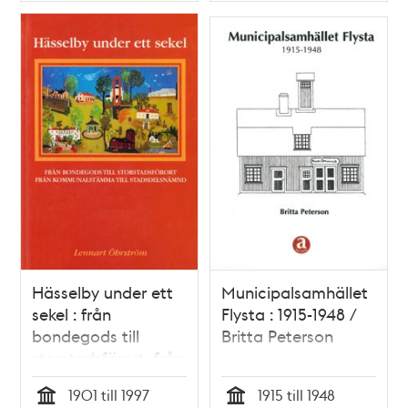
Hässelby under ett
Municipalsamhället
sekel : från
Flysta : 1915-1948 /
bondegods till
Britta Peterson
storstadsförort, från
kommunalstämma
1901 till 1997
1915 till 1948
till stadsdelsnämnd