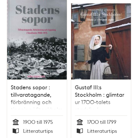
Stadens sopor :
Gustaf III:s
tillvaratagande,
Stockholm : glimtar
förbränning och
ur 1700-talets
tippning i Stockholm
stadsliv /
1900-1975 / Ylva S.
Christopher O
1900 till 1975
1700 till 1799
Sjöstrand
´Regan
Tid
Tid
Litteraturtips
Litteraturtips
Typ
Typ