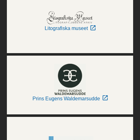
Litografiska museet
Prins Eugens Waldemarsudde