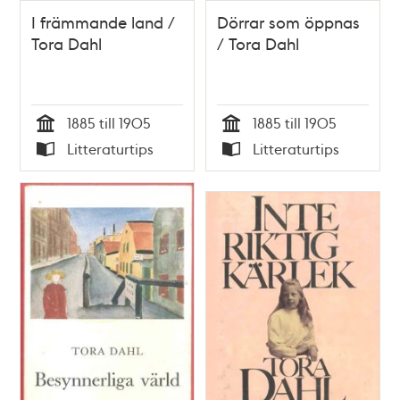
I främmande land /
Dörrar som öppnas
Tora Dahl
/ Tora Dahl
1885 till 1905
1885 till 1905
Tid
Tid
Litteraturtips
Litteraturtips
Typ
Typ