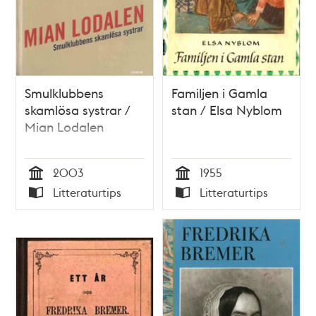
Smulklubbens
Familjen i Gamla
skamlösa systrar /
stan / Elsa Nyblom
Mian Lodalen
2003
1955
Tid
Tid
Litteraturtips
Litteraturtips
Typ
Typ