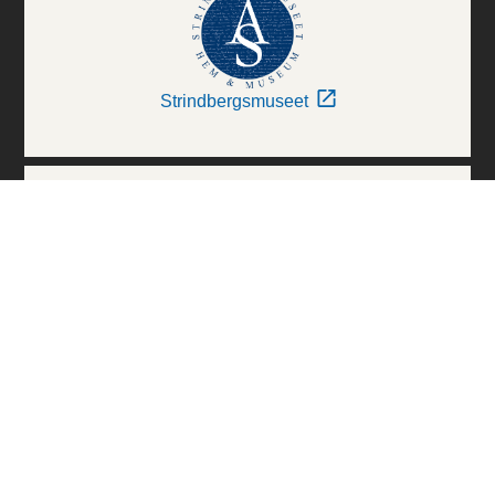
Strindbergsmuseet
Thielska Galleriet