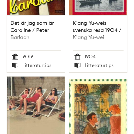
Det är jag som är
K'ang Yu-weis
Caroline / Peter
svenska resa 1904 /
Barlach
K'ang Yu-wei
2012
1904
Tid
Tid
Litteraturtips
Litteraturtips
Typ
Typ