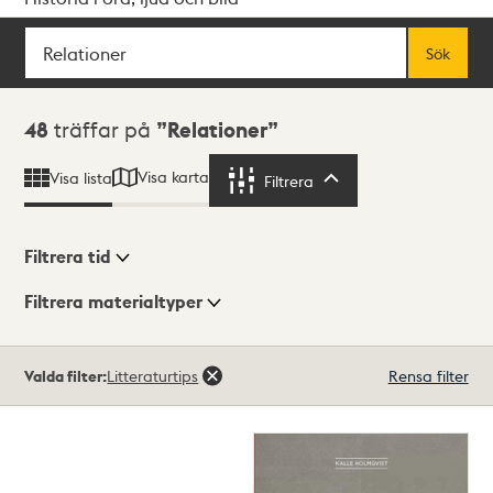
Sök
Fritextsök
Sök
Sökresultat
48
träffar på
Relationer
Visa karta
Visa lista
Filtrera
Filtrera
Filtrera tid
Filtrera materialtyper
Visningsläge
Totalt
Valda filter:
Litteraturtips
Rensa filter
48
träffar
Lista
Karta