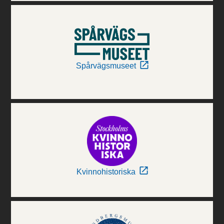
Spårvägsmuseet
Kvinnohistoriska