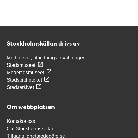
Kontakt
Stockholmskällan
Stockholmskällan drivs av
Medioteket, utbildningsförvaltningen
Stadsmuseet
Medeltidsmuseet
Stadsbiblioteket
Stadsarkivet
Om webbplatsen
Kontakta oss
Om Stockholmskällan
Tillgänglighetsredogörelse