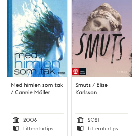
Med himlen som tak
Smuts / Elise
/ Cannie Möller
Karlsson
2006
2021
Tid
Tid
Litteraturtips
Litteraturtips
Typ
Typ