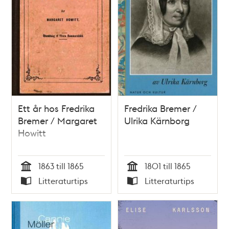
Ett år hos Fredrika
Fredrika Bremer /
Bremer / Margaret
Ulrika Kärnborg
Howitt
1863 till 1865
1801 till 1865
Tid
Tid
Litteraturtips
Litteraturtips
Typ
Typ