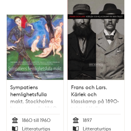
Sympatiens
Frans och Lars.
hemlighetsfulla
Kärlek och
makt. Stockholms
klasskamp på 1890-
homosexuella 1860-
talet. / Kalle
1960.
Holmqvist
1860 till 1960
1897
Tid
Tid
Litteraturtips
Litteraturtips