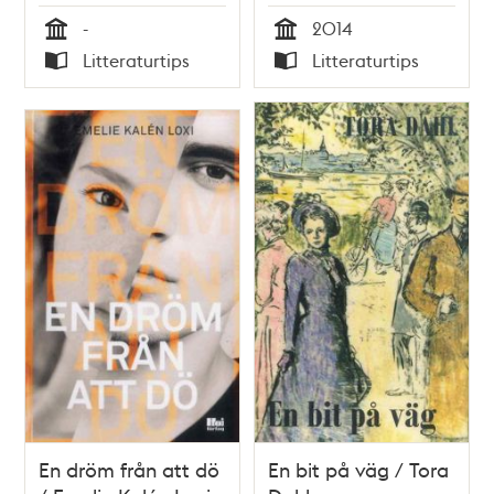
-
2014
Tid
Tid
Litteraturtips
Litteraturtips
Typ
Typ
En dröm från att dö
En bit på väg / Tora