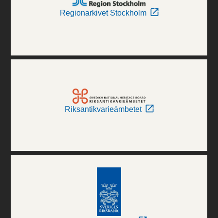
Regionarkivet Stockholm
Riksantikvarieämbetet