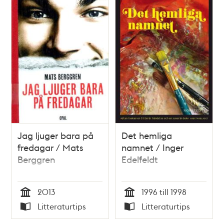
Jag ljuger bara på
Det hemliga
fredagar / Mats
namnet / Inger
Berggren
Edelfeldt
2013
1996 till 1998
Tid
Tid
Litteraturtips
Litteraturtips
Typ
Typ