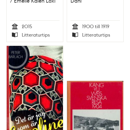
/ Emelie Kalén Loxi
Dahl
2015
1900 till 1919
Tid
Tid
Litteraturtips
Litteraturtips
Typ
Typ