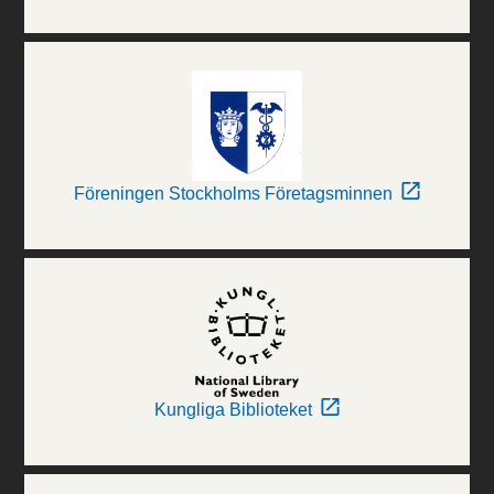
Föreningen Stockholms Företagsminnen
Kungliga Biblioteket