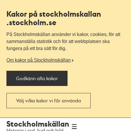
Kakor på stockholmskallan
.stockholm.se
På Stockholmskällan använder vi kakor, cookies, för att
sammanställa statistik och för att webbplatsen ska
fungera på ett bra sätt för dig.
Om kakor på Stockholmskällan
Godkänn alla kakor
Välj vilka kakor vi får använda
Till
Till
Stockholmskällan
navigationen
huvudinnehållet
Historia i ord, ljud och bild